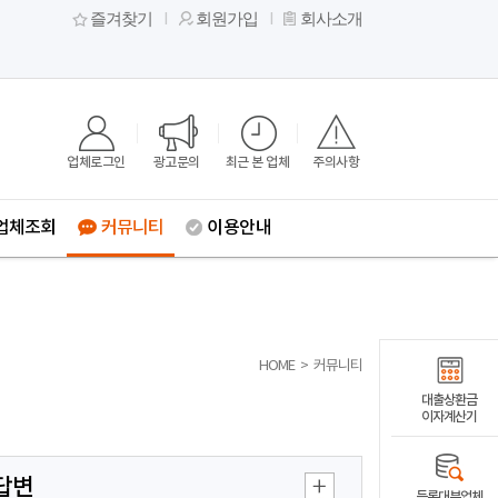
즐겨찾기
회원가입
회사소개
업체로그인
광고문의
최근 본 업체
주의사항
업체조회
커뮤니티
이용안내
HOME
>
커뮤니티
대출상환금
이자계산기
답변
등록대부업체