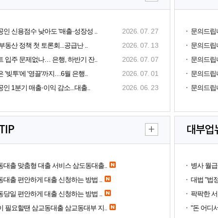
인 신용점수 낮아도 '매출·성장성 ..
2026. 07. 27
문의드립
부동산 정책 첫 토론회...공급난 ..
2026. 07. 13
문의드립
 입주 문제없나… 은행, 하반기 잔..
2026. 07. 07
문의드립
 '빚투'에 '영끌'까지…6월 은행..
2026. 07. 01
문의드립
인 1분기 매출·이익 감소...대출..
2026. 06. 23
문의드립
TIP
대부업
대출 맞춤형 대출 서비스 삼도동대출..
병사 월급
대출 편안하게 대출 신청하는 방법 ..
대법 "법
당일 편안하게 대출 신청하는 방법 ..
팍팍한 서민
 필요할땐 삼교동대출 삼교동대부 지..
"돈 어디서