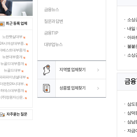
금융뉴스
소상공
질문과 답변
최근 등록 업체
내일 
금융TIP
노란햇살대부
아파트
24시여성대부중..
대부업뉴스
불붙은
더베스트대부중개
소상공
뉴본대부중개
뉴골드대부중개
지역별 업체찾기
뉴골드대부
파파파이낸셜대부
금융
더편한24시대부..
상품별 업체찾기
하데스대부중개
(주)정원자산운..
삼도동
삼덕동
자주묻는 질문
삼남동
자금이