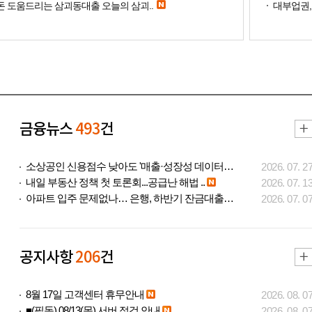
 도움드리는 삼괴동대출 오늘의 삼괴..
대부업권, 
금융뉴스
493
건
소상공인 신용점수 낮아도 '매출·성장성 데이터..
2026. 07. 2
내일 부동산 정책 첫 토론회...공급난 해법 ..
2026. 07. 1
아파트 입주 문제없나… 은행, 하반기 잔금대출..
2026. 07. 0
공지사항
206
건
8월 17일 고객센터 휴무안내
2026. 08. 0
■(필독) 08/13(목) 서버 점검 안내
2026. 08. 0