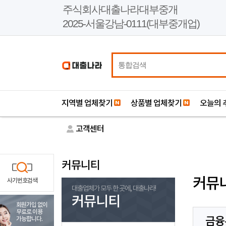
본
주식회사대출나라대부중개
문
2025-서울강남-0111(대부중개업)
바
로
가
기
지역별 업체찾기
상품별 업체찾기
오늘의 
고객센터
커뮤니티
커뮤
사기번호검색
대출업체가 모두 한 곳에, 대출나라!
커뮤니티
회원가입 없이
무료로 이용
금융
가능합니다.