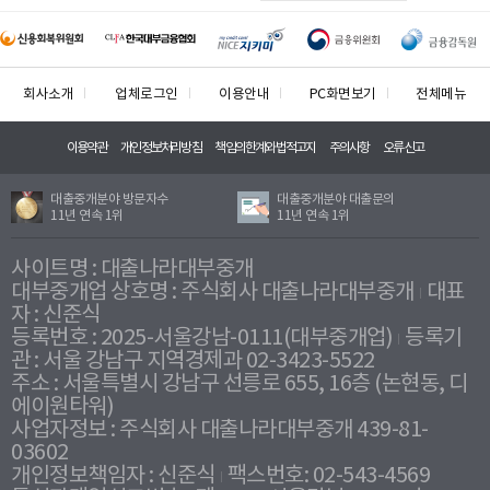
회사소개
업체로그인
이용안내
PC화면보기
전체메뉴
이용약관
개인정보처리방침
책임의한계와법적고지
주의사항
오류신고
대출중개분야 방문자수
대출중개분야 대출문의
11년 연속 1위
11년 연속 1위
사이트명 : 대출나라대부중개
대부중개업 상호명 : 주식회사 대출나라대부중개
대표
자 : 신준식
등록번호 : 2025-서울강남-0111(대부중개업)
등록기
관 : 서울 강남구 지역경제과 02-3423-5522
주소 : 서울특별시 강남구 선릉로 655, 16층 (논현동, 디
에이원타워)
사업자정보 : 주식회사 대출나라대부중개 439-81-
03602
개인정보책임자 : 신준식
팩스번호: 02-543-4569