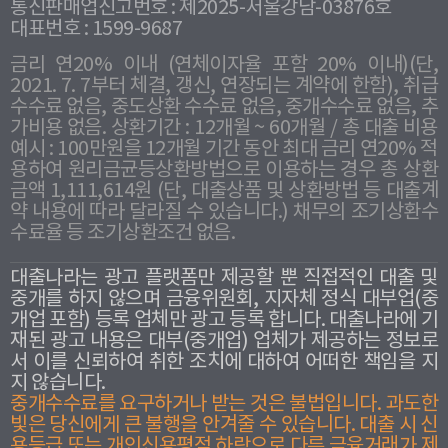
통신판매업신고번호 : 제2025-서울강남-03876호
대표번호 : 1599-9687
금리 연20% 이내 (연체이자율 포함 20% 이내)(단,
2021. 7. 7부터 체결, 갱신, 연장되는 계약에 한함), 취급
수수료 없음, 중도상환 수수료 없음, 중개수수료 없음, 추
가비용 없음. 상환기간 : 12개월 ~ 60개월 / 총 대출 비용
예시 : 100만원을 12개월 기간 동안 최대 금리 연20% 적
용하여 원리금균등상환방법으로 이용하는 경우 총 상환
금액 1,111,614원 (단, 대출상품 및 상환방법 등 대출계
약 내용에 따라 달라질 수 있습니다.) 채무의 조기상환수
수료율 등 조기상환조건 없음.
대출나라는 광고 플랫폼만 제공할 뿐 직접적인 대출 및
중개를 하지 않으며 금융위원회, 지자체 정식 대부업(중
개업 포함) 등록 업체만 광고 등록 합니다. 대출나라에 기
재된 광고 내용은 대부(중개업) 업체가 제공하는 정보로
서 이를 신뢰하여 취한 조치에 대하여 어떠한 책임을 지
지 않습니다.
중개수수료를 요구하거나 받는 것은 불법입니다. 과도한
빛은 당신에게 큰 불행을 안겨줄 수 있습니다. 대출 시 신
용등급 또는 개인신용평점 하락으로 다른 금융거래가 제