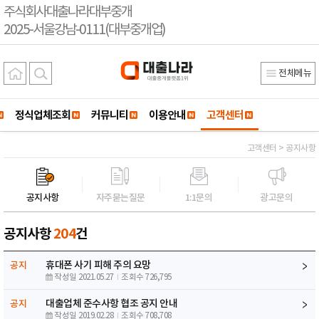
주식회사대출나라대부중개
2025-서울강남-0111(대부중개업)
전체메뉴
정식업체조회
커뮤니티
이용안내
고객센터
고객센터 > 공지사항
공지사항
자주묻는질문
1:1문의
광고문의
공지사항
204
건
휴대폰 사기 피해 주의 요망
공지
작성일 2021.05.27
조회수 726,795
대출업체 준수사항 협조 공지 안내
공지
작성일 2019.02.28
조회수 708,708