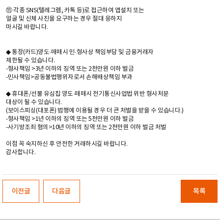
⑪ 각종 SNS(텔레그렘, 카톡 등)로 접근하여 앱설치 또는
얼굴 및 신체 사진을 요구하는 경우 절대 응하지
마시길 바랍니다.
◆ 통장(카드)양도·매매시 민·형사상 책임부담 및 금융거래자
제한될 수 있습니다.
-형사책임 >3년 이하의 징역 또는 2천만원 이하 벌금
-민사책임>공동불법행위자로서 손해배상책임 부과
◆ 휴대폰/선불 유심칩 양도·매매시 전기통신사업법 위반 형사처분
대상이 될 수 있습니다.
(보이스피싱(대포폰) 범행에 이용될 경우 더 큰 처벌을 받을 수 있습니다.)
-형사책임 >1년 이하의 징역 또는 5천만원 이하 벌금
-사기방조죄 혐의>10년 이하의 징역 또는 2천만원 이하 벌금 처벌
이점 꼭 숙지하신 후 안전한 거래하시길 바랍니다.
감사합니다.
이전글
다음글
목록