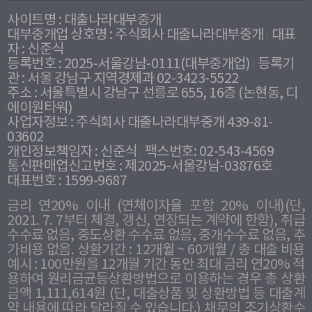
사이트명 : 대출나라대부중개
대부중개업 상호명 : 주식회사 대출나라대부중개
대표
자 : 신준식
등록번호 : 2025-서울강남-0111(대부중개업)
등록기
관 : 서울 강남구 지역경제과 02-3423-5522
주소 : 서울특별시 강남구 선릉로 655, 16층 (논현동, 디
에이원타워)
사업자정보 : 주식회사 대출나라대부중개 439-81-
03602
개인정보책임자 : 신준식
팩스번호: 02-543-4569
통신판매업신고번호 : 제2025-서울강남-03876호
대표번호 : 1599-9687
금리 연20% 이내 (연체이자율 포함 20% 이내)(단,
2021. 7. 7부터 체결, 갱신, 연장되는 계약에 한함), 취급
수수료 없음, 중도상환 수수료 없음, 중개수수료 없음, 추
가비용 없음. 상환기간 : 12개월 ~ 60개월 / 총 대출 비용
예시 : 100만원을 12개월 기간 동안 최대 금리 연20% 적
용하여 원리금균등상환방법으로 이용하는 경우 총 상환
금액 1,111,614원 (단, 대출상품 및 상환방법 등 대출계
약 내용에 따라 달라질 수 있습니다.) 채무의 조기상환수