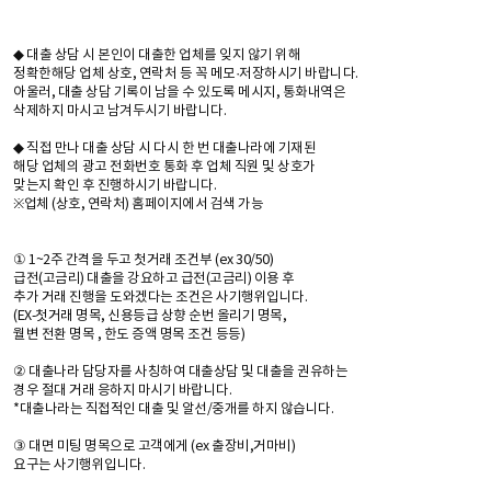
◆ 대출 상담 시 본인이 대출한 업체를 잊지 않기 위해
정확한해당 업체 상호, 연락처 등 꼭 메모·저장하시기 바랍니다.
아울러, 대출 상담 기록이 남을 수 있도록 메시지, 통화내역은
삭제하지 마시고 남겨두시기 바랍니다.
◆ 직접 만나 대출 상담 시 다시 한 번 대출나라에 기재된
해당 업체의 광고 전화번호 통화 후 업체 직원 및 상호가
맞는지 확인 후 진행하시기 바랍니다.
※업체 (상호, 연락처) 홈페이지에서 검색 가능
① 1~2주 간격을 두고 첫거래 조건부 (ex 30/50)
급전(고금리) 대출을 강요하고 급전(고금리) 이용 후
추가 거래 진행을 도와겠다는 조건은 사기행위입니다.
(EX-첫거래 명목, 신용등급 상향 순번 올리기 명목,
월변 전환 명목 , 한도 증액 명목 조건 등등)
② 대출나라 담당자를 사칭하여 대출상담 및 대출을 권유하는
경우 절대 거래 응하지 마시기 바랍니다.
*대출나라는 직접적인 대출 및 알선/중개를 하지 않습니다.
③ 대면 미팅 명목으로 고객에게 (ex 출장비,거마비)
요구는 사기행위입니다.