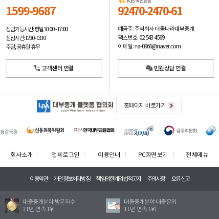
1599-9687
92470-2470-61
예금주: 주식회사 대출나라대부중개
상담가능시간: 평일
10:00 -17:00
팩스번호: 02-543-4569
점심시간: 12:30 - 13:30
이메일: na-0366@naver.com
주말, 공휴일 휴무
고객센터 연결
민원상담 연결
홈페이지 바로가기
회사소개
업체로그인
이용안내
PC화면보기
전체메뉴
이용약관
개인정보처리방침
책임의한계와법적고지
주의사항
오류신고
대출중개분야 방문자수
대출중개분야 대출문의
11년 연속 1위
11년 연속 1위