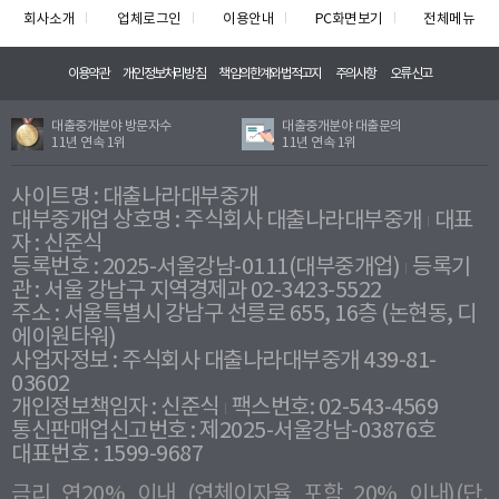
회사소개
업체로그인
이용안내
PC화면보기
전체메뉴
이용약관
개인정보처리방침
책임의한계와법적고지
주의사항
오류신고
대출중개분야 방문자수
대출중개분야 대출문의
11년 연속 1위
11년 연속 1위
사이트명 : 대출나라대부중개
대부중개업 상호명 : 주식회사 대출나라대부중개
대표
자 : 신준식
등록번호 : 2025-서울강남-0111(대부중개업)
등록기
관 : 서울 강남구 지역경제과 02-3423-5522
주소 : 서울특별시 강남구 선릉로 655, 16층 (논현동, 디
에이원타워)
사업자정보 : 주식회사 대출나라대부중개 439-81-
03602
개인정보책임자 : 신준식
팩스번호: 02-543-4569
통신판매업신고번호 : 제2025-서울강남-03876호
대표번호 : 1599-9687
금리 연20% 이내 (연체이자율 포함 20% 이내)(단,