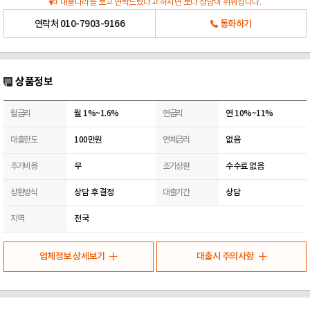
대출나라를 보고 연락드렸다고 하시면 보다 상담이 쉬워집니다.
연락처
010-7903-9166
통화하기
상품정보
월금리
월 1%~1.6%
연금리
연 10%~11%
대출한도
100만원
연체금리
없음
추가비용
무
조기상환
수수료 없음
상환방식
상담 후 결정
대출기간
상담
지역
전국
업체정보 상세보기
대출시 주의사항