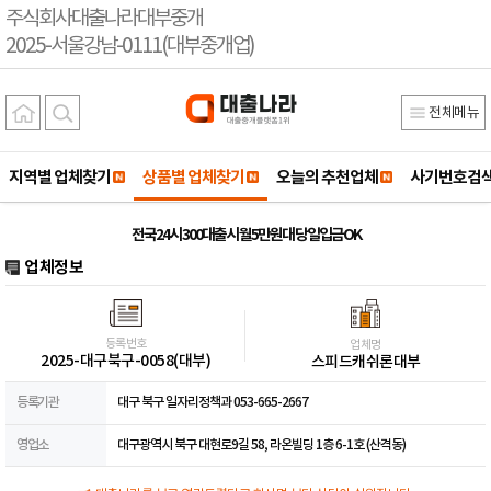
주식회사대출나라대부중개
2025-서울강남-0111(대부중개업)
전체메뉴
지역별 업체찾기
상품별 업체찾기
오늘의 추천업체
사기번호검
전국24시 300대출시 월5만원대 당일입금OK
업체정보
등록번호
업체명
2025-대구북구-0058(대부)
스피드캐쉬론대부
등록기관
대구 북구 일자리정책과 053-665-2667
영업소
대구광역시 북구 대현로9길 58, 라온빌딩 1층 6-1호 (산격동)