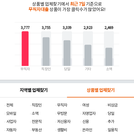
상품별 업체찾기에서
최근 7일
기준으로
무직자대출
상품이 가장 클릭수가 많았어요!
3,777
3,755
3,339
2,923
2,469
무직자
직장인
당일
기타
소액
지역별 업체찾기
상품별 업체찾기
전체
직장인
무직자
여성
비상금
모바일
소액
무방문
자영업자
당일
사업자
전문직
저신용자
신용
추가
자동차
부동산
생활비
온라인
일용직