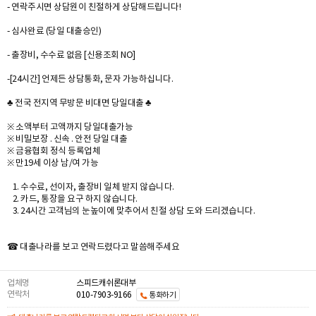
- 연락주시면 상담원이 친절하게 상담해드립니다!
- 심사완료 (당일 대출승인)
- 출장비, 수수료 없음 [신용조회 NO]
-[24시간] 언제든 상담통화, 문자 가능하십니다.
♣ 전국 전지역 무방문 비대면 당일대출 ♣
※ 소액부터 고액까지 당일대출가능
※ 비밀보장 . 신속 . 안전 당일 대출
※ 금융협회 정식 등록업체
※ 만19세 이상 남/여 가능
1. 수수료, 선이자, 출장비 일체 받지 않습니다.
2. 카드, 통장을 요구 하지 않습니다.
3. 24시간 고객님의 눈높이에 맞추어서 친절 상담 도와 드리겠습니다.
☎ 대출나라를 보고 연락드렸다고 말씀해주세요
업체명
스피드캐쉬론대부
연락처
010-7903-9166
통화하기