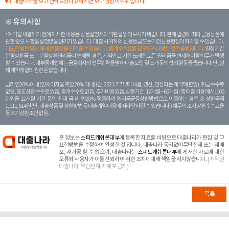
대출나라를 보고 연락드렸다고 하시면 보다 상담이 쉬워집니다.
※ 유의사항
계약을 체결하기 전에 자세한 내용은 상품설명서와 약관을 읽어보시기 바랍니다. 관계 법령에 따라 금융상품에
관한 중요 사항을 설명받을 권리가 있습니다. 대 출 시 귀하의 신용등급 또는 개인신용평점이 하락할 수 있습니다.
과도한 빚은 당신 에게 큰 불행을 안겨줄 수 있습니다. 중개수수료를 요구하거나 받는 것은 불법입니다.
일정 기간
분할상환금 또는 분할상환원리금이 연체될 경우, 계약만료 기한 도래전 모든 원리금을 변제해야할 의무가 발생
할 수 있습니다. 대부중개업체는 금융회사의 업무위탁을 받아 대출모집 및 소개 등의 섭외 활동을 돕습니다. 단, 실
제 계약체결의 권한은 없습니다.
금리 연20% 이내 (연체이자율 포함 20% 이내) (단, 2021. 7. 7부터 체결, 갱신, 연장되는 계 약에 한함), 취급수수료
없음, 중도상환 수수료 없음, 중개수수료 없음, 추가비용 없음. 상환기간 : 12개월 ~ 60개월 / 총 대출 비용 예시 : 100
만원을 12개월 기간 동안 최대 금 리 연20% 적용하여 원리금균등상환방법으로 이용하는 경우 총 상환금액
1,111,614원 (단, 대출상품 및 상환방법 등 대출계약 내용에 따라 달라질 수 있습니다.) 채무의 조기 상환수수료율
등 조기상환조건 없음.
본 정보는
스피드캐쉬론대부
에 등록한 자료를 바탕으로 대출나라가 편집 및 그
표현방법을 수정하여 완성한 것 입니다. 대출나라 동의없이무단전재 또는 재배
포, 재가공 할 수 없으며, 대출나라는
스피드캐쉬론대부
에 게재한 자료에 대한
오류와 사용자가 이를 신뢰하여 취한 조치에대해 책임을 지지않습니다.
[저작권
대출나라. 무단전재-재배포 금지]
목록