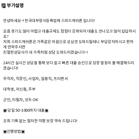
부가설명
안녕하세요~! 한국대부정식등록업체 스피드캐쉬론 입니다!
요즘 경기도 많이 어렵고 대출규제도 점점더 강화되어 대출도 안나오고 많이 답답하시
죠?
저희 스피드캐쉬론은 가족같은 마음으로 성심껏 도와드릴테니 부담갖지마시고 편하
게 연락주시면
친절한상담사가 내 가족처럼 상담 도와드리겠습니다~!
24시간 실시간 상담을 통해 보다 쉽고 빠른 대출 승인으로 당장 발등의 불 해결해드리
겠습니다!
무직자, 직장인, 사업자, 일용직, 프리랜서
대학생, 저신용, 주부
군인, 미필자, 모두 OK
▣ 당일 50~1000까지 대출▣
조회 기록 없는 철저한 익명 보장 약속 드립니다!
▣진행방법▣