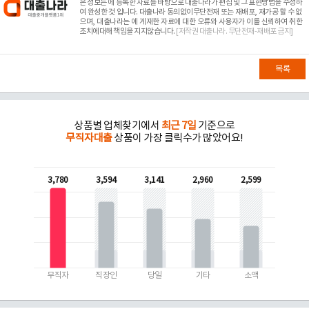
본 정보는
에 등록한 자료를 바탕으로 대출나라가 편집 및 그 표현방법을 수정하
여 완성한 것 입니다. 대출나라 동의없이무단전재 또는 재배포, 재가공 할 수 없
으며, 대출나라는
에 게재한 자료에 대한 오류와 사용자가 이를 신뢰하여 취한
조치에대해 책임을 지지않습니다.
[저작권 대출나라. 무단전재-재배포 금지]
목록
상품별 업체찾기에서
최근 7일
기준으로
무직자대출
상품이 가장 클릭수가 많았어요!
3,780
3,594
3,141
2,960
2,599
무직자
직장인
당일
기타
소액