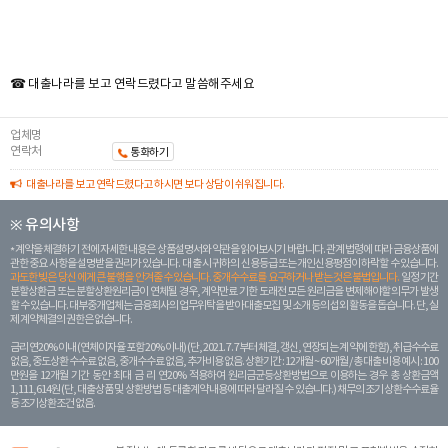
☎ 대출나라를 보고 연락드렸다고 말씀해주세요
업체명
연락처
통화하기
대출나라를 보고 연락드렸다고 하시면 보다 상담이 쉬워집니다.
※ 유의사항
계약을 체결하기 전에 자세한 내용은 상품설명서와 약관을 읽어보시기 바랍니다. 관계 법령에 따라 금융상품에
관한 중요 사항을 설명받을 권리가 있습니다. 대 출 시 귀하의 신용등급 또는 개인신용평점이 하락할 수 있습니다.
과도한 빚은 당신 에게 큰 불행을 안겨줄 수 있습니다. 중개수수료를 요구하거나 받는 것은 불법입니다.
일정 기간
분할상환금 또는 분할상환원리금이 연체될 경우, 계약만료 기한 도래전 모든 원리금을 변제해야할 의무가 발생
할 수 있습니다. 대부중개업체는 금융회사의 업무위탁을 받아 대출모집 및 소개 등의 섭외 활동을 돕습니다. 단, 실
제 계약체결의 권한은 없습니다.
금리 연20% 이내 (연체이자율 포함 20% 이내) (단, 2021. 7. 7부터 체결, 갱신, 연장되는 계 약에 한함), 취급수수료
없음, 중도상환 수수료 없음, 중개수수료 없음, 추가비용 없음. 상환기간 : 12개월 ~ 60개월 / 총 대출 비용 예시 : 100
만원을 12개월 기간 동안 최대 금 리 연20% 적용하여 원리금균등상환방법으로 이용하는 경우 총 상환금액
1,111,614원 (단, 대출상품 및 상환방법 등 대출계약 내용에 따라 달라질 수 있습니다.) 채무의 조기 상환수수료율
등 조기상환조건 없음.