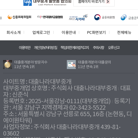
홈페이지 바로가기
회사소개
업체로그인
이용안내
PC화면보기
전체메뉴
이용약관
개인정보처리방침
책임의한계와법적고지
주의사항
오류신고
대출중개분야 방문자수
대출중개분야 대출문의
11년 연속 1위
11년 연속 1위
사이트명 : 대출나라대부중개
대부중개업 상호명 : 주식회사 대출나라대부중개
대표
자 : 신준식
등록번호 : 2025-서울강남-0111(대부중개업)
등록기
관 : 서울 강남구 지역경제과 02-3423-5522
주소 : 서울특별시 강남구 선릉로 655, 16층 (논현동, 디
에이원타워)
사업자정보 : 주식회사 대출나라대부중개 439-81-
03602