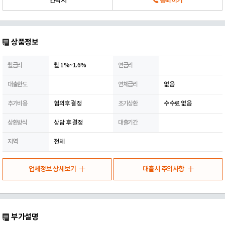
연락처
통화하기
상품정보
월금리
월 1%~1.6%
연금리
대출한도
연체금리
없음
추가비용
협의후 결정
조기상환
수수료 없음
상환방식
상담 후 결정
대출기간
지역
전체
업체정보 상세보기
대출시 주의사항
부가설명