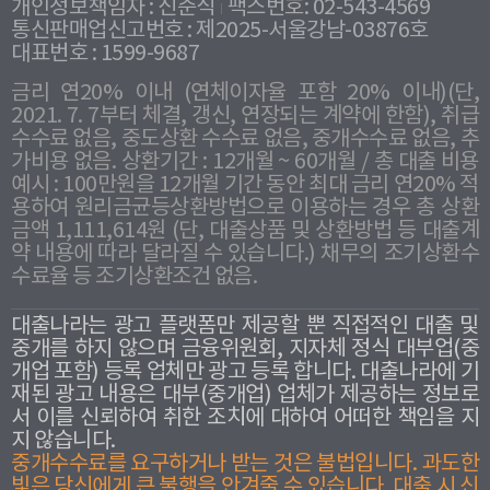
개인정보책임자 : 신준식
팩스번호: 02-543-4569
통신판매업신고번호 : 제2025-서울강남-03876호
대표번호 : 1599-9687
금리 연20% 이내 (연체이자율 포함 20% 이내)(단,
2021. 7. 7부터 체결, 갱신, 연장되는 계약에 한함), 취급
수수료 없음, 중도상환 수수료 없음, 중개수수료 없음, 추
가비용 없음. 상환기간 : 12개월 ~ 60개월 / 총 대출 비용
예시 : 100만원을 12개월 기간 동안 최대 금리 연20% 적
용하여 원리금균등상환방법으로 이용하는 경우 총 상환
금액 1,111,614원 (단, 대출상품 및 상환방법 등 대출계
약 내용에 따라 달라질 수 있습니다.) 채무의 조기상환수
수료율 등 조기상환조건 없음.
대출나라는 광고 플랫폼만 제공할 뿐 직접적인 대출 및
중개를 하지 않으며 금융위원회, 지자체 정식 대부업(중
개업 포함) 등록 업체만 광고 등록 합니다. 대출나라에 기
재된 광고 내용은 대부(중개업) 업체가 제공하는 정보로
서 이를 신뢰하여 취한 조치에 대하여 어떠한 책임을 지
지 않습니다.
중개수수료를 요구하거나 받는 것은 불법입니다. 과도한
빛은 당신에게 큰 불행을 안겨줄 수 있습니다. 대출 시 신