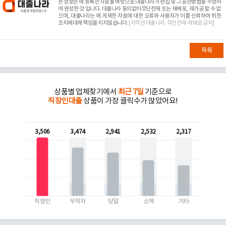
본 정보는
에 등록한 자료를 바탕으로 대출나라가 편집 및 그 표현방법을 수정하
여 완성한 것 입니다. 대출나라 동의없이무단전재 또는 재배포, 재가공 할 수 없
으며, 대출나라는
에 게재한 자료에 대한 오류와 사용자가 이를 신뢰하여 취한
조치에대해 책임을 지지않습니다.
[저작권 대출나라. 무단전재-재배포 금지]
목록
상품별 업체찾기에서
최근 7일
기준으로
직장인대출
상품이 가장 클릭수가 많았어요!
3,506
3,474
2,941
2,532
2,317
직장인
무직자
당일
소액
기타