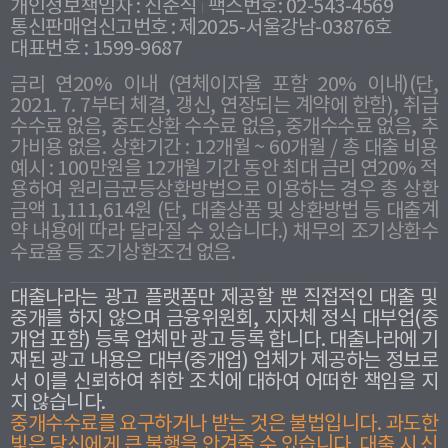
개인정보책임자 : 신준식
팩스번호: 02-543-4569
통신판매업신고번호 : 제2025-서울강남-03876호
대표번호 : 1599-9687
금리 연20% 이내 (연체이자율 포함 20% 이내)(단,
2021. 7. 7부터 체결, 갱신, 연장되는 계약에 한함), 취급
수수료 없음, 중도상환 수수료 없음, 중개수수료 없음, 추
가비용 없음. 상환기간 : 12개월 ~ 60개월 / 총 대출 비용
예시 : 100만원을 12개월 기간 동안 최대 금리 연20% 적
용하여 원리금균등상환방법으로 이용하는 경우 총 상환
금액 1,111,614원 (단, 대출상품 및 상환방법 등 대출계
약 내용에 따라 달라질 수 있습니다.) 채무의 조기상환수
수료율 등 조기상환조건 없음.
대출나라는 광고 플랫폼만 제공할 뿐 직접적인 대출 및
중개를 하지 않으며 금융위원회, 지자체 정식 대부업(중
개업 포함) 등록 업체만 광고 등록 합니다. 대출나라에 기
재된 광고 내용은 대부(중개업) 업체가 제공하는 정보로
서 이를 신뢰하여 취한 조치에 대하여 어떠한 책임을 지
지 않습니다.
중개수수료를 요구하거나 받는 것은 불법입니다. 과도한
빛은 당신에게 큰 불행을 안겨줄 수 있습니다. 대출 시 신