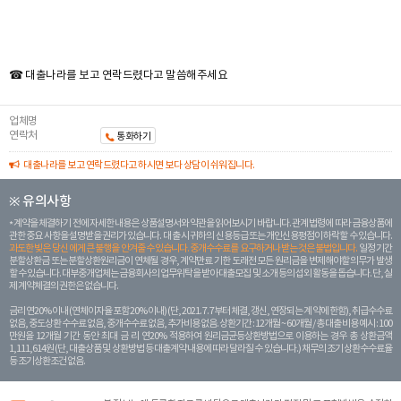
☎ 대출나라를 보고 연락드렸다고 말씀해주세요
업체명
연락처
통화하기
대출나라를 보고 연락드렸다고 하시면 보다 상담이 쉬워집니다.
※ 유의사항
계약을 체결하기 전에 자세한 내용은 상품설명서와 약관을 읽어보시기 바랍니다. 관계 법령에 따라 금융상품에
관한 중요 사항을 설명받을 권리가 있습니다. 대 출 시 귀하의 신용등급 또는 개인신용평점이 하락할 수 있습니다.
과도한 빚은 당신 에게 큰 불행을 안겨줄 수 있습니다. 중개수수료를 요구하거나 받는 것은 불법입니다.
일정 기간
분할상환금 또는 분할상환원리금이 연체될 경우, 계약만료 기한 도래전 모든 원리금을 변제해야할 의무가 발생
할 수 있습니다. 대부중개업체는 금융회사의 업무위탁을 받아 대출모집 및 소개 등의 섭외 활동을 돕습니다. 단, 실
제 계약체결의 권한은 없습니다.
금리 연20% 이내 (연체이자율 포함 20% 이내) (단, 2021. 7. 7부터 체결, 갱신, 연장되는 계 약에 한함), 취급수수료
없음, 중도상환 수수료 없음, 중개수수료 없음, 추가비용 없음. 상환기간 : 12개월 ~ 60개월 / 총 대출 비용 예시 : 100
만원을 12개월 기간 동안 최대 금 리 연20% 적용하여 원리금균등상환방법으로 이용하는 경우 총 상환금액
1,111,614원 (단, 대출상품 및 상환방법 등 대출계약 내용에 따라 달라질 수 있습니다.) 채무의 조기 상환수수료율
등 조기상환조건 없음.