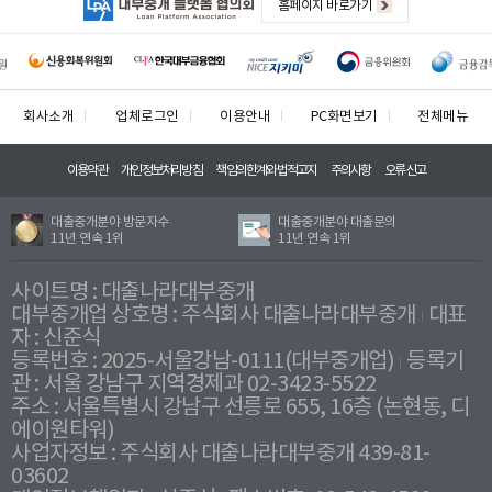
홈페이지 바로가기
회사소개
업체로그인
이용안내
PC화면보기
전체메뉴
이용약관
개인정보처리방침
책임의한계와법적고지
주의사항
오류신고
대출중개분야 방문자수
대출중개분야 대출문의
11년 연속 1위
11년 연속 1위
사이트명 : 대출나라대부중개
대부중개업 상호명 : 주식회사 대출나라대부중개
대표
자 : 신준식
등록번호 : 2025-서울강남-0111(대부중개업)
등록기
관 : 서울 강남구 지역경제과 02-3423-5522
주소 : 서울특별시 강남구 선릉로 655, 16층 (논현동, 디
에이원타워)
사업자정보 : 주식회사 대출나라대부중개 439-81-
03602