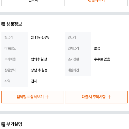
연락처
통화하기
상품정보
월금리
월 1%~1.6%
연금리
대출한도
연체금리
없음
추가비용
협의후 결정
조기상환
수수료 없음
상환방식
상담 후 결정
대출기간
지역
전체
업체정보 상세보기
대출시 주의사항
부가설명