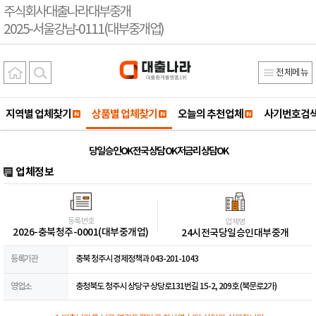
주식회사대출나라대부중개
2025-서울강남-0111(대부중개업)
전체메뉴
지역별 업체찾기
상품별 업체찾기
오늘의 추천업체
사기번호검
당일 승인OK 전국 상담 OK 저금리 상담OK
업체정보
등록번호
업체명
2026-충북청주-0001(대부중개업)
24시전국당일승인대부중개
등록기관
충북 청주시 경제정책과 043-201-1043
영업소
충청북도 청주시 상당구 상당로131번길 15-2, 209호 (북문로2가)