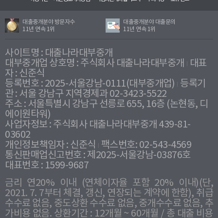
대출중개분야 방문자수
대출중개분야 대출문의
11년 연속 1위
11년 연속 1위
사이트명 : 대출나라대부중개
대부중개업 상호명 : 주식회사 대출나라대부중개
대표
자 : 신준식
등록번호 : 2025-서울강남-0111(대부중개업)
등록기
관 : 서울 강남구 지역경제과 02-3423-5522
주소 : 서울특별시 강남구 선릉로 655, 16층 (논현동, 디
에이원타워)
사업자정보 : 주식회사 대출나라대부중개 439-81-
03602
개인정보책임자 : 신준식
팩스번호: 02-543-4569
통신판매업신고번호 : 제2025-서울강남-03876호
대표번호 : 1599-9687
금리 연20% 이내 (연체이자율 포함 20% 이내)(단,
2021. 7. 7부터 체결, 갱신, 연장되는 계약에 한함), 취급
수수료 없음, 중도상환 수수료 없음, 중개수수료 없음, 추
가비용 없음. 상환기간 : 12개월 ~ 60개월 / 총 대출 비용