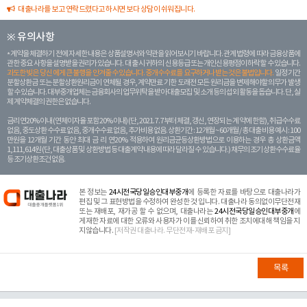
대출나라를 보고 연락드렸다고 하시면 보다 상담이 쉬워집니다.
※ 유의사항
계약을 체결하기 전에 자세한 내용은 상품설명서와 약관을 읽어보시기 바랍니다. 관계 법령에 따라 금융상품에
관한 중요 사항을 설명받을 권리가 있습니다. 대 출 시 귀하의 신용등급 또는 개인신용평점이 하락할 수 있습니다.
과도한 빚은 당신 에게 큰 불행을 안겨줄 수 있습니다. 중개수수료를 요구하거나 받는 것은 불법입니다.
일정 기간
분할상환금 또는 분할상환원리금이 연체될 경우, 계약만료 기한 도래전 모든 원리금을 변제해야할 의무가 발생
할 수 있습니다. 대부중개업체는 금융회사의 업무위탁을 받아 대출모집 및 소개 등의 섭외 활동을 돕습니다. 단, 실
제 계약체결의 권한은 없습니다.
금리 연20% 이내 (연체이자율 포함 20% 이내) (단, 2021. 7. 7부터 체결, 갱신, 연장되는 계 약에 한함), 취급수수료
없음, 중도상환 수수료 없음, 중개수수료 없음, 추가비용 없음. 상환기간 : 12개월 ~ 60개월 / 총 대출 비용 예시 : 100
만원을 12개월 기간 동안 최대 금 리 연20% 적용하여 원리금균등상환방법으로 이용하는 경우 총 상환금액
1,111,614원 (단, 대출상품 및 상환방법 등 대출계약 내용에 따라 달라질 수 있습니다.) 채무의 조기 상환수수료율
등 조기상환조건 없음.
본 정보는
24시전국당일승인대부중개
에 등록한 자료를 바탕으로 대출나라가
편집 및 그 표현방법을 수정하여 완성한 것 입니다. 대출나라 동의없이무단전재
또는 재배포, 재가공 할 수 없으며, 대출나라는
24시전국당일승인대부중개
에
게재한 자료에 대한 오류와 사용자가 이를 신뢰하여 취한 조치에대해 책임을 지
지않습니다.
[저작권 대출나라. 무단전재-재배포 금지]
목록