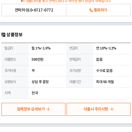
대출나라를 보고 연락드렸다고 하시면 보다 상담이 쉬워집니다.
연락처
010-6717-0772
통화하기
상품정보
월금리
월 1%~1.6%
연금리
연 10%~12%
대출한도
500만원
연체금리
없음
추가비용
무
조기상환
수수료 없음
상환방식
상담 후 결정
대출기간
최대 60 개월
지역
전국
업체정보 상세보기
대출시 주의사항