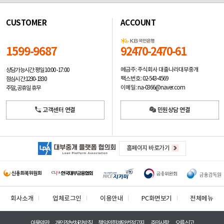
CUSTOMER
ACCOUNT
1599-9687
92470-2470-61
예금주: 주식회사 대출나라대부중개
상담가능시간: 평일
10:00 -17:00
팩스번호: 02-543-4569
점심시간: 12:30 - 13:30
이메일: na-0366@naver.com
주말, 공휴일 휴무
고객센터 연결
민원상담 연결
홈페이지 바로가기
회사소개
업체로그인
이용안내
PC화면보기
전체메뉴
이용약관
개인정보처리방침
책임의한계와법적고지
주의사항
오류신고