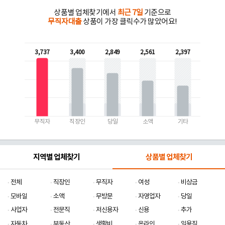
상품별 업체찾기에서
최근 7일
기준으로
무직자대출
상품이 가장 클릭수가 많았어요!
3,737
3,400
2,849
2,561
2,397
무직자
직장인
당일
소액
기타
지역별 업체찾기
상품별 업체찾기
전체
직장인
무직자
여성
비상금
모바일
소액
무방문
자영업자
당일
사업자
전문직
저신용자
신용
추가
자동차
부동산
생활비
온라인
일용직