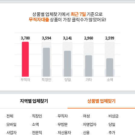
상품별 업체찾기에서
최근 7일
기준으로
무직자대출
상품이 가장 클릭수가 많았어요!
3,780
3,594
3,141
2,960
2,599
무직자
직장인
당일
기타
소액
지역별 업체찾기
상품별 업체찾기
전체
직장인
무직자
여성
비상금
모바일
소액
무방문
자영업자
당일
사업자
전문직
저신용자
신용
추가