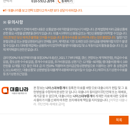
연락처
010-5932-2094
통화하기
대출나라를 보고 연락드렸다고 하시면 보다 상담이 쉬워집니다.
※ 유의사항
계약을 체결하기 전에 자세한 내용은 상품설명서와 약관을 읽어보시기 바랍니다. 관계 법령에 따라 금융상품에
관한 중요 사항을 설명받을 권리가 있습니다. 대 출 시 귀하의 신용등급 또는 개인신용평점이 하락할 수 있습니다.
과도한 빚은 당신 에게 큰 불행을 안겨줄 수 있습니다. 중개수수료를 요구하거나 받는 것은 불법입니다.
일정 기간
분할상환금 또는 분할상환원리금이 연체될 경우, 계약만료 기한 도래전 모든 원리금을 변제해야할 의무가 발생
할 수 있습니다. 대부중개업체는 금융회사의 업무위탁을 받아 대출모집 및 소개 등의 섭외 활동을 돕습니다. 단, 실
제 계약체결의 권한은 없습니다.
금리 연20% 이내 (연체이자율 포함 20% 이내) (단, 2021. 7. 7부터 체결, 갱신, 연장되는 계 약에 한함), 취급수수료
없음, 중도상환 수수료 없음, 중개수수료 없음, 추가비용 없음. 상환기간 : 12개월 ~ 60개월 / 총 대출 비용 예시 : 100
만원을 12개월 기간 동안 최대 금 리 연20% 적용하여 원리금균등상환방법으로 이용하는 경우 총 상환금액
1,111,614원 (단, 대출상품 및 상환방법 등 대출계약 내용에 따라 달라질 수 있습니다.) 채무의 조기 상환수수료율
등 조기상환조건 없음.
본 정보는
나이스대부중개
에 등록한 자료를 바탕으로 대출나라가 편집 및 그 표
현방법을 수정하여 완성한 것 입니다. 대출나라 동의없이무단전재 또는 재배포,
재가공 할 수 없으며, 대출나라는
나이스대부중개
에 게재한 자료에 대한 오류와
사용자가 이를 신뢰하여 취한 조치에대해 책임을 지지않습니다.
[저작권 대출나
라. 무단전재-재배포 금지]
목록