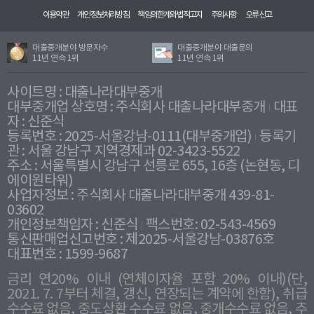
이용약관
개인정보처리방침
책임의한계와법적고지
주의사항
오류신고
대출중개분야 방문자수
대출중개분야 대출문의
11년 연속 1위
11년 연속 1위
사이트명 : 대출나라대부중개
대부중개업 상호명 : 주식회사 대출나라대부중개
대표
자 : 신준식
등록번호 : 2025-서울강남-0111(대부중개업)
등록기
관 : 서울 강남구 지역경제과 02-3423-5522
주소 : 서울특별시 강남구 선릉로 655, 16층 (논현동, 디
에이원타워)
사업자정보 : 주식회사 대출나라대부중개 439-81-
03602
개인정보책임자 : 신준식
팩스번호: 02-543-4569
통신판매업신고번호 : 제2025-서울강남-03876호
대표번호 : 1599-9687
금리 연20% 이내 (연체이자율 포함 20% 이내)(단,
2021. 7. 7부터 체결, 갱신, 연장되는 계약에 한함), 취급
수수료 없음, 중도상환 수수료 없음, 중개수수료 없음, 추