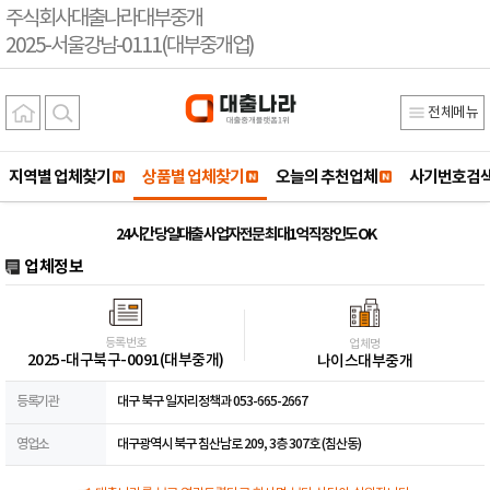
주식회사대출나라대부중개
2025-서울강남-0111(대부중개업)
전체메뉴
지역별 업체찾기
상품별 업체찾기
오늘의 추천업체
사기번호검
24시간 당일대출 사업자전문 최대1억 직장인도 OK
업체정보
등록번호
업체명
2025-대구북구-0091(대부중개)
나이스대부중개
등록기관
대구 북구 일자리정책과 053-665-2667
영업소
대구광역시 북구 침산남로 209, 3층 307호 (침산동)