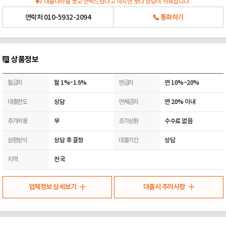
대출나라를 보고 연락드렸다고 하시면 보다 상담이 쉬워집니다.
연락처
010-5932-2094
통화하기
상품정보
월금리
월 1%~1.6%
연금리
연 10%~20%
대출한도
상담
연체금리
연 20% 이내
추가비용
무
조기상환
수수료 없음
상환방식
상담 후 결정
대출기간
상담
지역
전국
업체정보 상세보기
대출시 주의사항