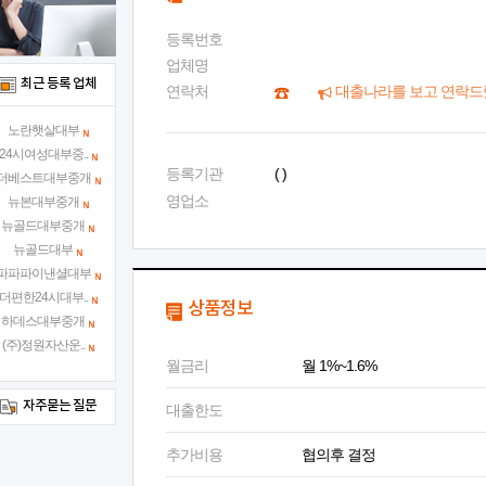
등록번호
업체명
최근 등록 업체
연락처
대출나라를 보고 연락드
노란햇살대부
24시여성대부중..
등록기관
( )
더베스트대부중개
영업소
뉴본대부중개
뉴골드대부중개
뉴골드대부
파파파이낸셜대부
더편한24시대부..
상품정보
하데스대부중개
(주)정원자산운..
월금리
월 1%~1.6%
자주묻는 질문
대출한도
추가비용
협의후 결정