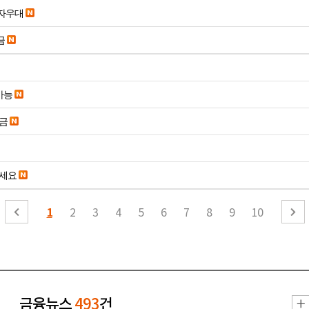
당일입금 수수료x 사업자우대
금
가능
송금
주세요
1
2
3
4
5
6
7
8
9
10
금융뉴스
493
건