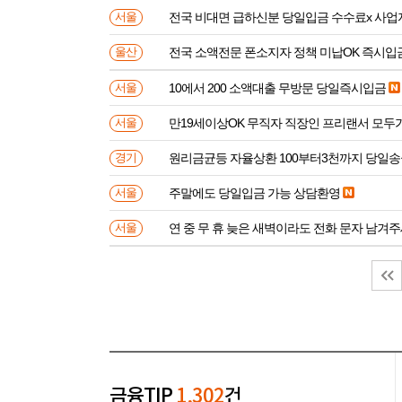
전국 비대면 급하신분 
서울
전국 소액전문 폰소지자 정책 미납OK 즉시입
울산
10에서 200 소액대출 무방문 당일즉시입금
서울
만19세이상OK 무직자 직장인 프리랜서 모두
서울
원리금균등 자율상환 100부터3천까지 당일
경기
주말에도 당일입금 가능 상담환영
서울
연 중 무 휴 늦은 새벽이라도 전화 문자 남겨
서울
금융TIP
1,302
건