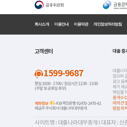
회사소개
이용안내
이용약관
개인정보처리방침
고객센터
대출 중
1599-9687
대출나라
않으며 
광고 등록
평일 10:00 - 17:00 / 점심시간 12:30 - 13:30
체가 제
(주말 및 공휴일 휴무)
책임을 
중개수수
에게 큰 
계좌정보
92470-2470-61
예금주 주식회사 대출나라대부중개
평점 하
사이트명 : 대출나라대부중개 l 대표자 : 신준식