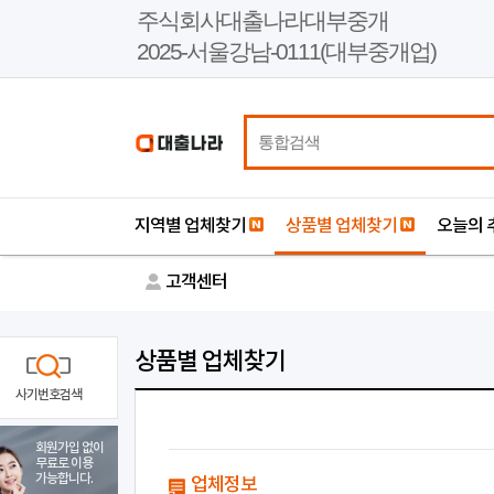
본
주식회사대출나라대부중개
문
2025-서울강남-0111(대부중개업)
바
로
가
기
지역별 업체찾기
상품별 업체찾기
오늘의 
고객센터
상품별 업체찾기
사기번호검색
회원가입 없이
무료로 이용
가능합니다.
업체정보