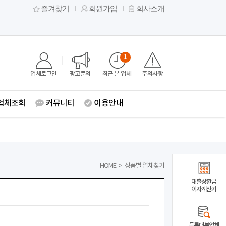
즐겨찾기
회원가입
회사소개
1
업체로그인
광고문의
최근 본 업체
주의사항
업체조회
커뮤니티
이용안내
HOME
>
상품별 업체찾기
대출상환금
이자계산기
등록대부업체