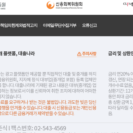
책임의한계와법적고지
이메일무단수집거부
오류신고
개 플랫폼, 대출나라
금리 및 상환
주의사항
는 광고 플랫폼만 제공할 뿐 직접적인 대출 및 중개를 하지
금리 연20% 이
금융위원회, 지자체 정식 대부업(중개업 포함) 등록 업체만
갱신, 연장 되
 합니다. 대출나라에 기재된 광고 내용은 대부(중개업) 업
개수수료 없음,
공하는 정보로서 이를 신뢰하여 취한 조치에 대하여 어떠한
상환기간 : 12
지지 않습니다.
동안 최대 금
료를 요구하거나 받는 것은 불법입니다. 과도한 빚은 당신
총 상환 금액 1
불행을 안겨줄 수 있습니다. 대출 시 신용등급 또는 개인신용
따라 달라질 
락으로 다른 금융거래가 제약받을 수 있습니다.
음.
 l 팩스번호: 02-543-4569