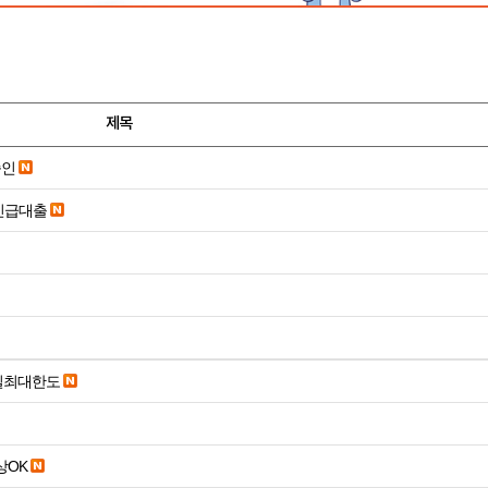
제목
승인
긴급대출
당일최대한도
19세 이상OK