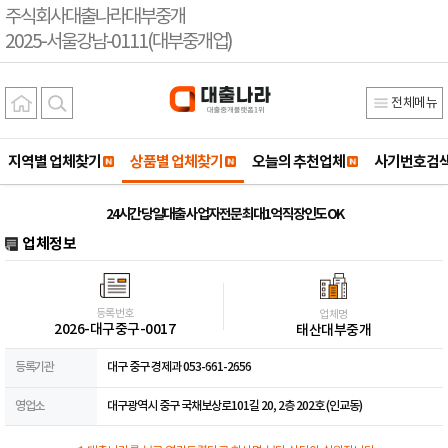
주식회사대출나라대부중개
2025-서울강남-0111(대부중개업)
전체메뉴
지역별 업체찾기
상품별 업체찾기
오늘의 추천업체
사기번호검
24시간 당일대출 사업자전문 최대1억 직장인도 OK
업체정보
등록번호
업체명
2026-대구중구-0017
태산대부중개
등록기관
대구 중구 경제과 053-661-2656
영업소
대구광역시 중구 국채보상로101길 20, 2층 202호 (인교동)