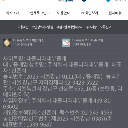
회사소개
업체로그인
이용안내
PC화면보기
전체메뉴
이용약관
개인정보처리방침
책임의한계와법적고지
주의사항
오류신고
대출중개분야 방문자수
대출중개분야 대출문의
11년 연속 1위
11년 연속 1위
사이트명 : 대출나라대부중개
대부중개업 상호명 : 주식회사 대출나라대부중개
대표
자 : 신준식
등록번호 : 2025-서울강남-0111(대부중개업)
등록기
관 : 서울 강남구 지역경제과 02-3423-5522
주소 : 서울특별시 강남구 선릉로 655, 16층 (논현동, 디
에이원타워)
사업자정보 : 주식회사 대출나라대부중개 439-81-
03602
개인정보책임자 : 신준식
팩스번호: 02-543-4569
통신판매업신고번호 : 제2025-서울강남-03876호
대표번호 : 1599-9687