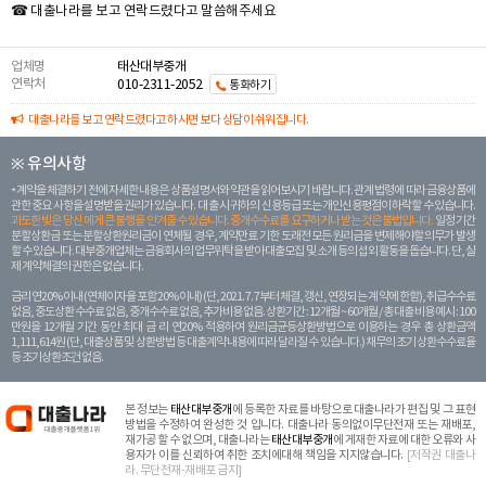
☎ 대출나라를 보고 연락드렸다고 말씀해주세요
업체명
태산대부중개
연락처
010-2311-2052
통화하기
대출나라를 보고 연락드렸다고 하시면 보다 상담이 쉬워집니다.
※ 유의사항
계약을 체결하기 전에 자세한 내용은 상품설명서와 약관을 읽어보시기 바랍니다. 관계 법령에 따라 금융상품에
관한 중요 사항을 설명받을 권리가 있습니다. 대 출 시 귀하의 신용등급 또는 개인신용평점이 하락할 수 있습니다.
과도한 빚은 당신 에게 큰 불행을 안겨줄 수 있습니다. 중개수수료를 요구하거나 받는 것은 불법입니다.
일정 기간
분할상환금 또는 분할상환원리금이 연체될 경우, 계약만료 기한 도래전 모든 원리금을 변제해야할 의무가 발생
할 수 있습니다. 대부중개업체는 금융회사의 업무위탁을 받아 대출모집 및 소개 등의 섭외 활동을 돕습니다. 단, 실
제 계약체결의 권한은 없습니다.
금리 연20% 이내 (연체이자율 포함 20% 이내) (단, 2021. 7. 7부터 체결, 갱신, 연장되는 계 약에 한함), 취급수수료
없음, 중도상환 수수료 없음, 중개수수료 없음, 추가비용 없음. 상환기간 : 12개월 ~ 60개월 / 총 대출 비용 예시 : 100
만원을 12개월 기간 동안 최대 금 리 연20% 적용하여 원리금균등상환방법으로 이용하는 경우 총 상환금액
1,111,614원 (단, 대출상품 및 상환방법 등 대출계약 내용에 따라 달라질 수 있습니다.) 채무의 조기 상환수수료율
등 조기상환조건 없음.
본 정보는
태산대부중개
에 등록한 자료를 바탕으로 대출나라가 편집 및 그 표현
방법을 수정하여 완성한 것 입니다. 대출나라 동의없이무단전재 또는 재배포,
재가공 할 수 없으며, 대출나라는
태산대부중개
에 게재한 자료에 대한 오류와 사
용자가 이를 신뢰하여 취한 조치에대해 책임을 지지않습니다.
[저작권 대출나
라. 무단전재-재배포 금지]