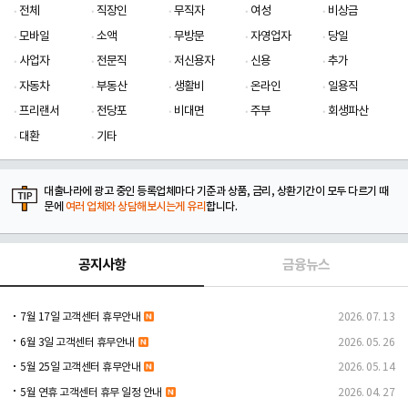
전체
직장인
무직자
여성
비상금
모바일
소액
무방문
자영업자
당일
사업자
전문직
저신용자
신용
추가
자동차
부동산
생활비
온라인
일용직
프리랜서
전당포
비대면
주부
회생파산
대환
기타
대출나라에 광고 중인 등록업체마다 기준과 상품, 금리, 상환기간이 모두 다르기 때
문에
여러 업체와 상담해보시는게 유리
합니다.
공지사항
금융뉴스
7월 17일 고객센터 휴무안내
2026. 07. 13
6월 3일 고객센터 휴무안내
2026. 05. 26
5월 25일 고객센터 휴무안내
2026. 05. 14
5월 연휴 고객센터 휴무 일정 안내
2026. 04. 27