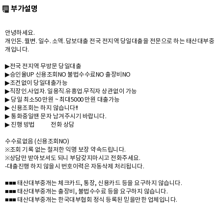
부가설명
안녕하세요.
개인돈. 월변. 일수. 소액. 담보대출 전국 전지역 당일대출을 전문으로 하는 태산대부중
개입니다.
▶전국 전지역 무방문 당일대출
▶승인율UP 신용조회NO 불법수수료NO 출장비NO
▶조건없이 당일대출가능
▶직장인.사업자. 일용직.유흥업.무직자 상관없이 가능
▶ 당일 최소50 만원 ~ 최대5000 만원 대출가능
▶ 신용조회는 하지 않습니다!!
▶ 통화중일땐 문자 남겨주시기 바랍니다.
▶ 진행 방법 전화 상담
수수료없음 (신용조회NO)
※조회 기록 없는 철저한 익명 보장 약속드립니다.
※상담만 받아보셔도 되니 부담갖지마시고 전화주세요.
-대출진행 하지 않을시 번호이력은 자동삭제 처리됩니다.
■■■ 태산대부중개는 체크카드, 통장, 신용카드 등을 요구하지 않습니다.
■■■ 태산대부중개는 출장비, 불법수수료 등을 요구하지 않습니다.
■■■ 태산대부중개는 한국대부협회 정식 등록된 믿을만한 업체입니다.