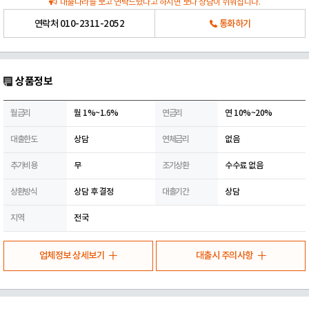
대출나라를 보고 연락드렸다고 하시면 보다 상담이 쉬워집니다.
연락처
010-2311-2052
통화하기
상품정보
월금리
월 1%~1.6%
연금리
연 10%~20%
대출한도
상담
연체금리
없음
추가비용
무
조기상환
수수료 없음
상환방식
상담 후 결정
대출기간
상담
지역
전국
업체정보 상세보기
대출시 주의사항