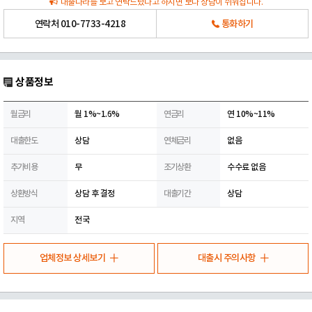
대출나라를 보고 연락드렸다고 하시면 보다 상담이 쉬워집니다.
연락처
010-7733-4218
통화하기
상품정보
월금리
월 1%~1.6%
연금리
연 10%~11%
대출한도
상담
연체금리
없음
추가비용
무
조기상환
수수료 없음
상환방식
상담 후 결정
대출기간
상담
지역
전국
업체정보 상세보기
대출시 주의사항