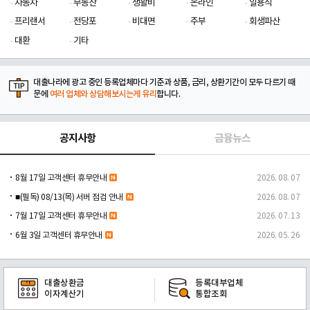
자동차
부동산
생활비
온라인
일용직
프리랜서
전당포
비대면
주부
회생파산
대환
기타
대출나라에 광고 중인 등록업체마다 기준과 상품, 금리, 상환기간이 모두 다르기 때
문에
여러 업체와 상담해보시는게 유리
합니다.
공지사항
금융뉴스
8월 17일 고객센터 휴무안내
2026. 08. 07
■(필독) 08/13(목) 서버 점검 안내
2026. 08. 07
7월 17일 고객센터 휴무안내
2026. 07. 13
6월 3일 고객센터 휴무안내
2026. 05. 26
대출상환금
등록대부업체
이자계산기
통합조회