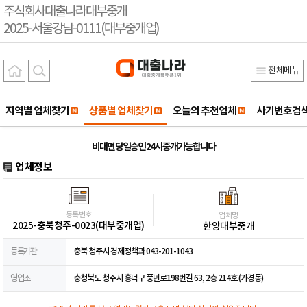
주식회사대출나라대부중개
2025-서울강남-0111(대부중개업)
전체메뉴
지역별 업체찾기
상품별 업체찾기
오늘의 추천업체
사기번호검
비대면 당일승인 24시 중개가능합니다
업체정보
등록번호
업체명
2025-충북청주-0023(대부중개업)
한양대부중개
등록기관
충북 청주시 경제정책과 043-201-1043
영업소
충청북도 청주시 흥덕구 풍년로198번길 63, 2층 214호 (가경동)