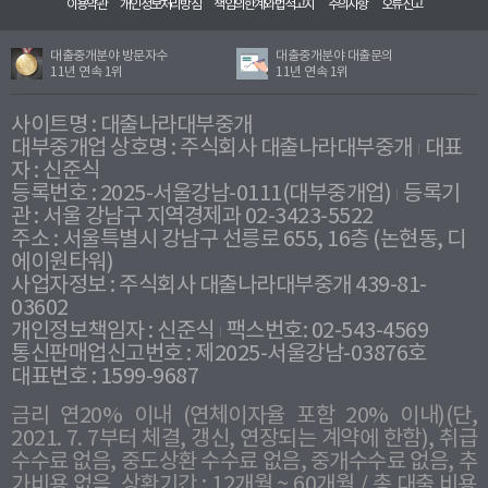
이용약관
개인정보처리방침
책임의한계와법적고지
주의사항
오류신고
대출중개분야 방문자수
대출중개분야 대출문의
11년 연속 1위
11년 연속 1위
사이트명 : 대출나라대부중개
대부중개업 상호명 : 주식회사 대출나라대부중개
대표
자 : 신준식
등록번호 : 2025-서울강남-0111(대부중개업)
등록기
관 : 서울 강남구 지역경제과 02-3423-5522
주소 : 서울특별시 강남구 선릉로 655, 16층 (논현동, 디
에이원타워)
사업자정보 : 주식회사 대출나라대부중개 439-81-
03602
개인정보책임자 : 신준식
팩스번호: 02-543-4569
통신판매업신고번호 : 제2025-서울강남-03876호
대표번호 : 1599-9687
금리 연20% 이내 (연체이자율 포함 20% 이내)(단,
2021. 7. 7부터 체결, 갱신, 연장되는 계약에 한함), 취급
수수료 없음, 중도상환 수수료 없음, 중개수수료 없음, 추
가비용 없음. 상환기간 : 12개월 ~ 60개월 / 총 대출 비용