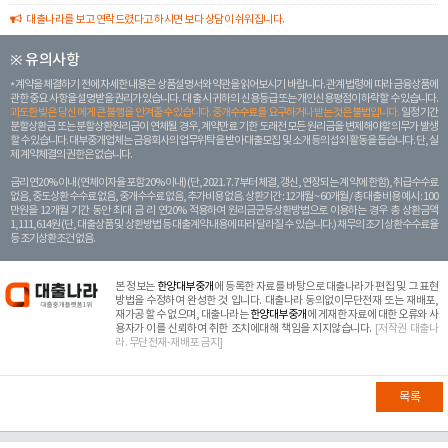
대출나라를 보고 연락드렸다고 하시면 보다 상담이 쉬워집니다.
※ 유의사항
계약을 체결하기 전에 자세한 내용은 상품설명서와 약관을 읽어보시기 바랍니다. 관계 법령에 따라 금융상품에
관한 중요 사항을 설명받을 권리가 있습니다. 대 출 시 귀하의 신용등급 또는 개인신용평점이 하락할 수 있습니다.
과도한 빚은 당신 에게 큰 불행을 안겨줄 수 있습니다. 중개수수료를 요구하거나 받는 것은 불법입니다.
일정 기간
분할상환금 또는 분할상환원리금이 연체될 경우, 계약만료 기한 도래전 모든 원리금을 변제해야할 의무가 발생
할 수 있습니다. 대부중개업체는 금융회사의 업무위탁을 받아 대출모집 및 소개 등의 섭외 활동을 돕습니다. 단, 실
제 계약체결의 권한은 없습니다.
금리 연20% 이내 (연체이자율 포함 20% 이내) (단, 2021. 7. 7부터 체결, 갱신, 연장되는 계 약에 한함), 취급수수료
없음, 중도상환 수수료 없음, 중개수수료 없음, 추가비용 없음. 상환기간 : 12개월 ~ 60개월 / 총 대출 비용 예시 : 100
만원을 12개월 기간 동안 최대 금 리 연20% 적용하여 원리금균등상환방법으로 이용하는 경우 총 상환금액
1,111,614원 (단, 대출상품 및 상환방법 등 대출계약 내용에 따라 달라질 수 있습니다.) 채무의 조기 상환수수료율
등 조기상환조건 없음.
본 정보는
한양대부중개
에 등록한 자료를 바탕으로 대출나라가 편집 및 그 표현
방법을 수정하여 완성한 것 입니다. 대출나라 동의없이무단전재 또는 재배포,
재가공 할 수 없으며, 대출나라는
한양대부중개
에 게재한 자료에 대한 오류와 사
용자가 이를 신뢰하여 취한 조치에대해 책임을 지지않습니다.
[저작권 대출나
라. 무단전재-재배포 금지]
목록