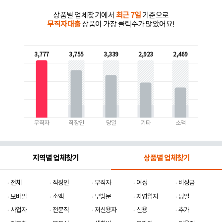
상품별 업체찾기에서
최근 7일
기준으로
무직자대출
상품이 가장 클릭수가 많았어요!
3,777
3,755
3,339
2,923
2,469
무직자
직장인
당일
기타
소액
지역별 업체찾기
상품별 업체찾기
전체
직장인
무직자
여성
비상금
모바일
소액
무방문
자영업자
당일
사업자
전문직
저신용자
신용
추가