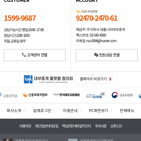
CUSTOMER
ACCOUNT
1599-9687
92470-2470-61
예금주: 주식회사 대출나라대부중개
상담가능시간: 평일
10:00 -17:00
팩스번호: 02-543-4569
점심시간: 12:30 - 13:30
이메일: na-0366@naver.com
주말, 공휴일 휴무
고객센터 연결
민원상담 연결
홈페이지 바로가기
회사소개
업체로그인
이용안내
PC화면보기
전체메뉴
이용약관
개인정보처리방침
책임의한계와법적고지
주의사항
오류신고