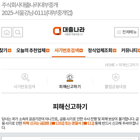
주식회사대출나라대부중개
2025-서울강남-0111(대부중개업)
전체메뉴
찾기
오늘의 추천업체
사기번호검색
정식업체조회
커뮤니티
HOME > 피해신고하기
사기번호검색
피해신고하기
불법금융대응
피해신고하기
당사는 국가 소속의 공공기관이 아니므로, 금융 사기로 인한 수사 진행 및 피해 보상이 불가합니다. 금
융 사기로 인한
피해 신고는 금감원 (☎1332) 또는 경찰서 (☎112)
통해 반드시 신고해 주셔야 합니
다.