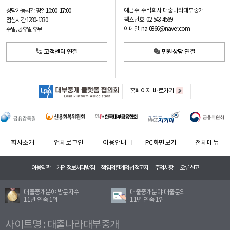
예금주: 주식회사 대출나라대부중개
상담가능시간: 평일
10:00 -17:00
팩스번호: 02-543-4569
점심시간: 12:30 - 13:30
이메일: na-0366@naver.com
주말, 공휴일 휴무
고객센터 연결
민원상담 연결
홈페이지 바로가기
회사소개
업체로그인
이용안내
PC화면보기
전체메뉴
이용약관
개인정보처리방침
책임의한계와법적고지
주의사항
오류신고
대출중개분야 방문자수
대출중개분야 대출문의
11년 연속 1위
11년 연속 1위
사이트명 : 대출나라대부중개