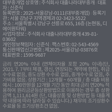
대부중개업 상호명 : 주식회사 대출나라대부중개
대표
자 : 신준식
등록번호 : 2025-서울강남-0111(대부중개업)
등록기
관 : 서울 강남구 지역경제과 02-3423-5522
주소 : 서울특별시 강남구 선릉로 655, 16층 (논현동, 디
에이원타워)
사업자정보 : 주식회사 대출나라대부중개 439-81-
03602
개인정보책임자 : 신준식
팩스번호: 02-543-4569
통신판매업신고번호 : 제2025-서울강남-03876호
대표번호 : 1599-9687
금리 연20% 이내 (연체이자율 포함 20% 이내)(단,
2021. 7. 7부터 체결, 갱신, 연장되는 계약에 한함), 취급
수수료 없음, 중도상환 수수료 없음, 중개수수료 없음, 추
가비용 없음. 상환기간 : 12개월 ~ 60개월 / 총 대출 비용
예시 : 100만원을 12개월 기간 동안 최대 금리 연20% 적
용하여 원리금균등상환방법으로 이용하는 경우 총 상환
금액 1,111,614원 (단, 대출상품 및 상환방법 등 대출계
약 내용에 따라 달라질 수 있습니다.) 채무의 조기상환수
수료율 등 조기상환조건 없음.