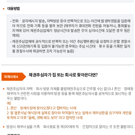
대응방법
전화ㆍ문자메시지 발송, 자택방문 등이 반복적으로 또는 야간에 발생하였음을 입증해
야 하므로 전화 기록 등을 필히 보관 (채무자가 휴대전화 전원을 꺼놓거나, 통화불능
지역에 있어 채권추심업체가 정상시간대 발송한 것이 심야시간에 도달한 경우 등은
제외)
채권추심업체에 공식적으로 반복적 또는 야간 추심행위중단을 요청하고 관할 경찰서
에 신고(전화기록 등 입증이 불가능한 경우에는 추심 시간대ㆍ횟수 등을 기록한 일지
를 경찰수사에 제공하면 조치 가능성이 높음)
채권추심자가 집 또는 회사로 찾아온다면?
피해사례 4
채권추심자의 자택ㆍ회사 방문 자체를 불법채권추심으로 간주할 수는 없으나 혼인ㆍ장례등
채무자가 곤란한 사정을 이용하여 방문 등을 통해 채권추심의사를 공개적으로 표시하는 경
우는 불법이다.
예)
1. 혼인ㆍ장례식장에 찾아오겠다고 협박하는 사례
2. 딸 결혼식날 예식장에 실제로 찾아와 하객들이 보는 앞에서 채무상환을 요구하며 계란을
투척하고 이후 “둘째, 셋째 때도 보자” 라고 협박한 사례
방문시 채무사실을 가족ㆍ회사동료 등 제3자에게 직ㆍ간접적으로 알리는 것 또한 불법이다.