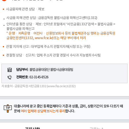
사금융피해 관련 상담ㆍ제보
사금융 피해 관련 상담 : 금융감독원 불법사금융 피해신고센터(1332)
인터넷을 통한 상담ㆍ제보 : 인터넷 포털에서 “서민금융1332”검색 > 불법사금융 >
불법사금융 피해신고
* 은행ㆍ저축은행ㆍ여전사ㆍ신용정보회사 등의 불법채권추심 행위는 금융감독원
금융민원센터(1332, www.fcsc.kr)또는 해당 부서에서 처리
관할 지자체 신고 : 대부업체 주소지 관할지자체(시청 또는 구청)
경찰청 상담ㆍ신고처 : 업체 주소지 관할 경찰서 수사과 지능범죄수사팀
담당부서
: 불법금융대응단 불법사금융대응팀
전화번호
: 02-3145-8526
자료출처 - 금융감독원 서민금융 1332 (www.fss.or.kr/s1332)
대출나라에 광고 중인 등록업체마다 기준과 상품, 금리, 상환기간이 모두 다르기 때
문에
여러 업체와 상담해보시는게 유리
합니다.