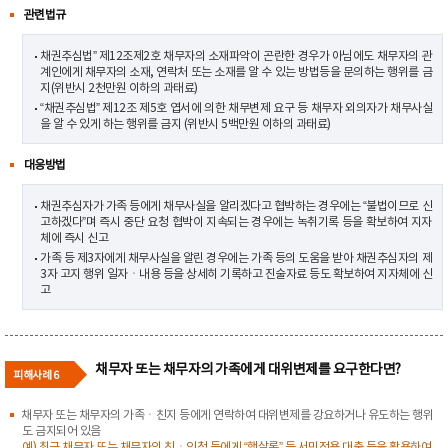
관련법규
채권추심법” 제12조제2호 채무자의 소재파악이 곤란한 경우가 아님에도 채무자의 관
계인에게 채무자의 소재, 연락처 또는 소재를 알 수 있는 방법등을 문의하는 행위를 금
지(위반시 2천만원 이하의 과태료)
“채권추심법” 제12조 제5호 엽서에 의한 채무변제 요구 등 채무자 외의자가 채무사실
을 알 수 있게 하는 행위를 금지 (위반시 5백만원 이하의 과태료)
대응방법
채권추심자가 가족 등에게 채무사실을 알리겠다고 협박하는 경우에는 “불법이므로 신
고하겠다”며 즉시 중단 요청 협박이 지속되는 경우에는 녹취기록 등을 확보하여 지자
체에 즉시 신고
가족 등 제3자에게 채무사실을 알린 경우에는 가족 등의 도움을 받아 채권추심자의 제
3자 고지 행위 일자ㆍ내용 등을 상세히 기록하고 진술자료 등도 확보하여 지자체에 신
고
채무자 또는 채무자의 가족에게 대위변제를 요구한다면?
피해사례 6
채무자 또는 채무자의 가족ㆍ친지 등에게 연락하여 대위변제를 강요하거나 유도하는 행위
도 금지되어 있음
예) 최근 채무자 또는 채무자의 친ㆍ인척 등에게 “햇살론” 등 서민전용 대출 등을 활용하여