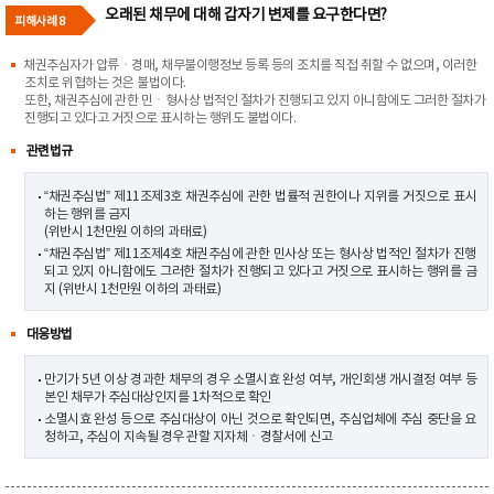
오래된 채무에 대해 갑자기 변제를 요구한다면?
피해사례 8
채권추심자가 압류ㆍ경매, 채무불이행정보 등록 등의 조치를 직접 취할 수 없으며, 이러한
조치로 위협하는 것은 불법이다.
또한, 채권추심에 관한 민ㆍ형사상 법적인 절차가 진행되고 있지 아니함에도 그러한 절차가
진행되고 있다고 거짓으로 표시하는 행위도 불법이다.
관련법규
“채권추심법” 제11조제3호 채권추심에 관한 법률적 권한이나 지위를 거짓으로 표시
하는 행위를 금지
(위반시 1천만원 이하의 과태료)
“채권추심법” 제11조제4호 채권추심에 관한 민사상 또는 형사상 법적인 절차가 진행
되고 있지 아니함에도 그러한 절차가 진행되고 있다고 거짓으로 표시하는 행위를 금
지 (위반시 1천만원 이하의 과태료)
대응방법
만기가 5년 이상 경과한 채무의 경우 소멸시효 완성 여부, 개인회생 개시결정 여부 등
본인 채무가 추심대상인지를 1차적으로 확인
소멸시효 완성 등으로 추심대상이 아닌 것으로 확인되면, 추심업체에 추심 중단을 요
청하고, 추심이 지속될 경우 관할 지자체ㆍ경찰서에 신고