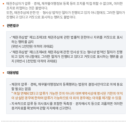
채권추심자가 압류ㆍ경매, 채무불이행정보 등록 등의 조치를 직접 취할 수 없으며, 이러한
조치로 위협하는 것은 불법이다.
또한, 채권추심에 관한 민ㆍ형사상 법적인 절차가 진행되고 있지 아니함에도 그러한 절차가
진행되고 있다고 거짓으로 표시하는 행위도 불법이다.
관련법규
“채권추심법” 제11조제3호 채권추심에 관한 법률적 권한이나 지위를 거짓으로 표시
하는 행위를 금지
(위반시 1천만원 이하의 과태료)
“채권추심법” 제11조제4호 채권추심에 관한 민사상 또는 형사상 법적인 절차가 진행
되고 있지 아니함에도 그러한 절차가 진행되고 있다고 거짓으로 표시하는 행위를 금
지 (위반시 1천만원 이하의 과태료)
대응방법
채권의 압류ㆍ경매, 채무불이행정보의 등록행위는 법원의 결정사안이므로 이에 동요
할 필요는 없음
* 며칠 연체되었다고 압류가 가능한 것이 아니라 대부계약서상에 명시된 기한의 이익
이 상실된 경우에 한하여 압류가 가능하므로 이 외의 경우에는 이의를 제기할 수 있음
지속적으로 압류 등 의사표시를 포함한 독촉장ㆍ문자메시지 등으로 괴롭히면 이러한
증거자료를 확보하여 관할 지자체에 신고한다.