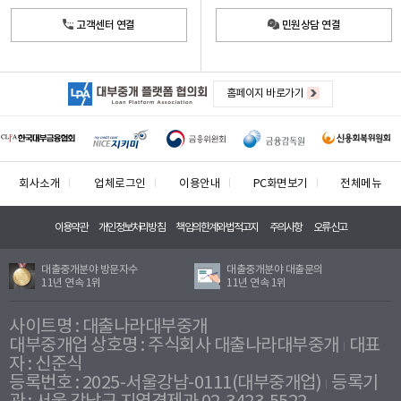
고객센터 연결
민원상담 연결
홈페이지 바로가기
회사소개
업체로그인
이용안내
PC화면보기
전체메뉴
이용약관
개인정보처리방침
책임의한계와법적고지
주의사항
오류신고
대출중개분야 방문자수
대출중개분야 대출문의
11년 연속 1위
11년 연속 1위
사이트명 : 대출나라대부중개
대부중개업 상호명 : 주식회사 대출나라대부중개
대표
자 : 신준식
등록번호 : 2025-서울강남-0111(대부중개업)
등록기