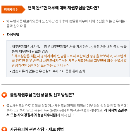
변제 완료한 채무에 대해 채권추심을 한다면?
피해사례 9
채무 변제를 완료하였음에도 장기간 경과 후에 동일한 채무에 대해 추심을 하는 경우에는 다
음과 같이 대응
대응방법
채무변제확인서가 있는 경우 채무변제확인서를 제시하거나, 통장 거래내역 증빙 등을
통해 채무변제 완료를 입증
* 채무상환은 채권자 명의계좌에 입금함으로써 객관적인 증빙을 확보하고, 채무변제
를 완료한 경우 반드시 채권추심자로부터 채무변제확인서를 교부받아 최소 소멸시효
완성기간인 5년 이상 보관하는 것이 바람직
입증 서류가 없는 경우 경찰서 수사의뢰 등을 통해 조치
불법채권추심 관련 상담 및 신고 방법은?
불법채권추심으로 피해를 당했거나 채권추심행위의 적정성 여부 등의 상담을 원할 경우에는
혼자 고민하지 말고, 금융감독원(불법사금융 피해신고센터)과 상담하고,
각 지자체 소관부
서 또는 지역 경찰서(지능범죄수사팀)
에 적극 신고
사금융피해 관련 상담ㆍ제보 방법