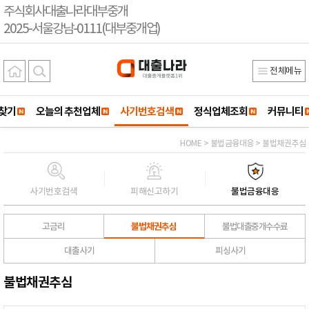
주식회사대출나라대부중개
2025-서울강남-0111(대부중개업)
전체메뉴
찾기
오늘의 추천업체
사기번호검색
정식업체조회
커뮤니티
HOME > 불법금융대응 > 불법채권추심
사기번호검색
피해신고하기
불법금융대응
고금리
불법채권추심
불법대출중개수수료
대출사기
피싱사기
불법채권추심