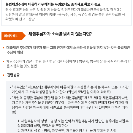
불법채권추심에 대응하기 위해서는 무엇보다도 증거자료 확보가 중요
평소 휴대폰 등의 녹취 및 촬영 기능을 잘 익혀두었다가 불법채권추심을 당할 경우에는
당황하지 말고 휴대폰을 이용해 통화내용 녹취, 사진, 동영상 촬영을 통한 증거자료를 꼭
확보하여 신고ㆍ상담
채권추심자가 소속을 밝히지 않는다면?
피해사례 1
대출채권 추심자가 채무자 또는 그의 관계인에게 소속과 성명을 밝히지 않는 것은 불법채권
추심에 해당
채권추심자가 검찰ㆍ법원 등 사법당국을 사칭하거나 법무사, 법무팀장 등 사실과 다른 직함
을 사용하는 것도 불법
관련법규
"대부업법" 제10조의2 대부계약에 따른 채권의 추심을 하는 자는 채무자 또는 그의 관
계인에게 그 소속과 성명을 밝혀야 한다. (위반시 5백만원 이하의 과태료)
"채권의 공정한 추심에 관한 법률(이하 채권추심법)" 제6조 제1항 채권추심자가 채권
자로부터 채권추심을 위임받은 경우에는 채권추심에 착수하기 전까지 다음 각호에 해
당하는 사항을 채무자에게 서면으로 통지하여야 한다.(위반시 1천만원 이하의 과태
료)
1. 채권추심자의 성명ㆍ명칭 또는 연락처(채권추심자가 법인인 경우에는 채권추
심담당자의 성명, 연락처를 포함한다.
2. 채권자의 성명ㆍ명칭, 채무금액, 채무불이행 기간 등 채무에 관한 사항