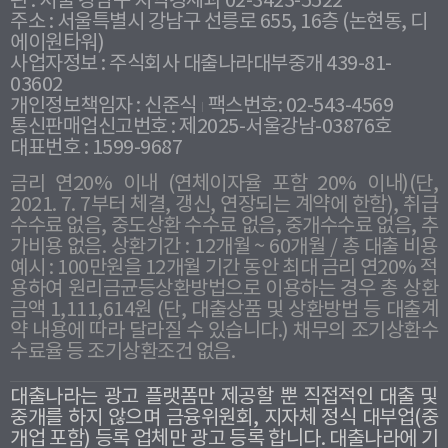
관 : 서울 강남구 지역경제과 02-3423-5522
주소 : 서울특별시 강남구 선릉로 655, 16층 (논현동, 디
에이원타워)
사업자정보 : 주식회사 대출나라대부중개 439-81-
03602
개인정보책임자 : 신준식
팩스번호: 02-543-4569
통신판매업신고번호 : 제2025-서울강남-03876호
대표번호 : 1599-9687
금리 연20% 이내 (연체이자율 포함 20% 이내)(단,
2021. 7. 7부터 체결, 갱신, 연장되는 계약에 한함), 취급
수수료 없음, 중도상환 수수료 없음, 중개수수료 없음, 추
가비용 없음. 상환기간 : 12개월 ~ 60개월 / 총 대출 비용
예시 : 100만원을 12개월 기간 동안 최대 금리 연20% 적
용하여 원리금균등상환방법으로 이용하는 경우 총 상환
금액 1,111,614원 (단, 대출상품 및 상환방법 등 대출계
약 내용에 따라 달라질 수 있습니다.) 채무의 조기상환수
수료율 등 조기상환조건 없음.
대출나라는 광고 플랫폼만 제공할 뿐 직접적인 대출 및
중개를 하지 않으며 금융위원회, 지자체 정식 대부업(중
개업 포함) 등록 업체만 광고 등록 합니다. 대출나라에 기