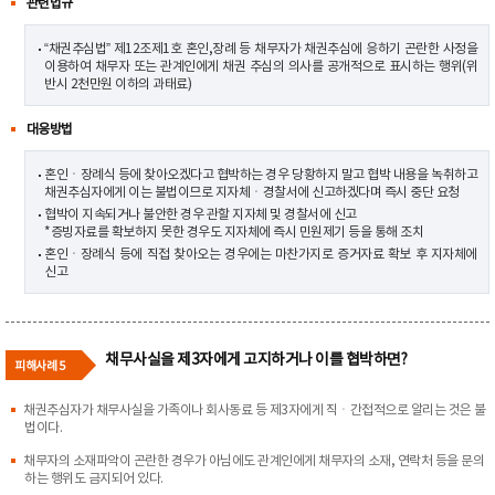
관련법규
“채권추심법” 제12조제1호 혼인,장례 등 채무자가 채권추심에 응하기 곤란한 사정을
이용하여 채무자 또는 관계인에게 채권 추심의 의사를 공개적으로 표시하는 행위(위
반시 2천만원 이하의 과태료)
대응방법
혼인ㆍ장례식 등에 찾아오겠다고 협박하는 경우 당황하지 말고 협박 내용을 녹취하고
채권추심자에게 이는 불법이므로 지자체ㆍ경찰서에 신고하겠다며 즉시 중단 요청
협박이 지속되거나 불안한 경우 관할 지자체 및 경찰서에 신고
*증빙자료를 확보하지 못한 경우도 지자체에 즉시 민원제기 등을 통해 조치
혼인ㆍ장례식 등에 직접 찾아오는 경우에는 마찬가지로 증거자료 확보 후 지자체에
신고
채무사실을 제3자에게 고지하거나 이를 협박하면?
피해사례 5
채권추심자가 채무사실을 가족이나 회사동료 등 제3자에게 직ㆍ간접적으로 알리는 것은 불
법이다.
채무자의 소재파악이 곤란한 경우가 아님에도 관계인에게 채무자의 소재, 연락처 등을 문의
하는 행위도 금지되어 있다.