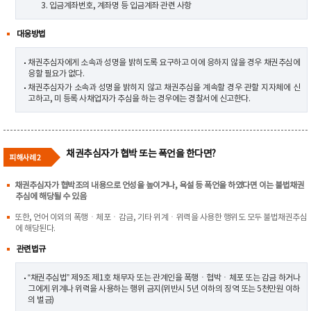
3. 입금계좌번호, 계좌명 등 입금계좌 관련 사항
대응방법
채권추심자에게 소속과 성명을 밝히도록 요구하고 이에 응하지 않을 경우 채권추심에
응할 필요가 없다.
채권추심자가 소속과 성명을 밝히지 않고 채권추심을 계속할 경우 관할 지자체에 신
고하고, 미 등록 사채업자가 추심을 하는 경우에는 경찰서에 신고한다.
채권추심자가 협박 또는 폭언을 한다면?
피해사례 2
채권추심자가 협박조의 내용으로 언성을 높이거나, 욕설 등 폭언을 하였다면 이는 불법채권
추심에 해당될 수 있음
또한, 언어 이외의 폭행ㆍ체포ㆍ감금, 기타 위계ㆍ위력을 사용한 행위도 모두 불법채권추심
에 해당된다.
관련법규
“채권추심법” 제9조 제1호 채무자 또는 관계인을 폭행ㆍ협박ㆍ체포 또는 감금 하거나
그에게 위계나 위력을 사용하는 행위 금지(위반시 5년 이하의 징역 또는 5천만원 이하
의 벌금)