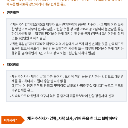
채무를 변제토록 강요하거나 대위변제를 유도
관련법규
“채권추심법” 제9조제5호 채무자 또는 관계인에게 금전의 차용이나 그 밖의 이와 유사
한 방법으로 채무의 변제자금을 마련할 것을 강요함으로써 공포심이나 불안감을 유발
하여 사생활 또는 업무의 평온을 심하게 해치는 행위를 금지 (위반시 3년 이하의 징역
또는 3천만원 이하의 벌금)
“채권추심법” 제9조제6호 채무자 외의 사람에게 채무자 대신 변제할 것을 반복적으로
요구함으로써 공포심ㆍ불안감을 유발하여 사생활 또는 업무의 평온을 심하게 해치는
행위를 금지(위반시 3년 이하의 징역 또는 3천만원 이하의 벌금)
대응방법
채권추심자가 채무미납에 따른 불이익, 도의적 책임 등을 암시하는 방법으로 대위변
제를 유도하더라도 절대 응할 필요가 없음.
예)”따님이 평생 취직도 안되고 빚쟁이로 살도록 내버려두실 겁니까” 등으로 부모의
대위변제를 유도
지속적으로 대위변제 요구시 녹취 등 증거자료를 확보하여 관할 경찰서에 신고
채권추심자가 압류, 자택실사, 경매 등을 한다고 협박하면?
피해사례 7