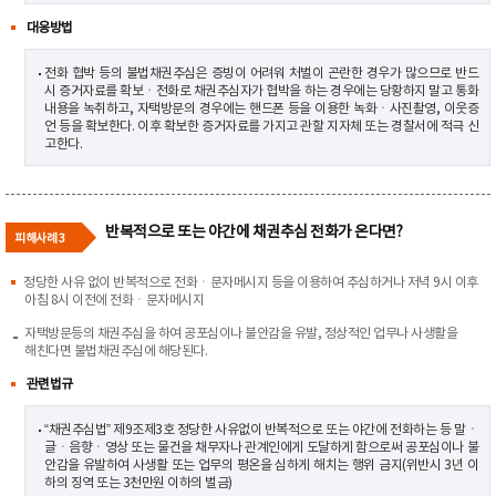
대응방법
전화 협박 등의 불법채권추심은 증빙이 어려워 처벌이 곤란한 경우가 많으므로 반드
시 증거자료를 확보ㆍ전화로 채권추심자가 협박을 하는 경우에는 당황하지 말고 통화
내용을 녹취하고, 자택방문의 경우에는 핸드폰 등을 이용한 녹화ㆍ사진촬영, 이웃증
언 등을 확보한다. 이후 확보한 증거자료를 가지고 관할 지자체 또는 경찰서에 적극 신
고한다.
반복적으로 또는 야간에 채권추심 전화가 온다면?
피해사례 3
정당한 사유 없이 반복적으로 전화ㆍ문자메시지 등을 이용하여 추심하거나 저녁 9시 이후
아침 8시 이전에 전화ㆍ문자메시지
자택방문등의 채권추심을 하여 공포심이나 불안감을 유발, 정상적인 업무나 사생활을
해친다면 불법채권추심에 해당된다.
관련법규
“채권추심법” 제9조제3호 정당한 사유없이 반복적으로 또는 야간에 전화하는 등 말ㆍ
글ㆍ음향ㆍ영상 또는 물건을 채무자나 관계인에게 도달하게 함으로써 공포심이나 불
안감을 유발하여 사생활 또는 업무의 평온을 심하게 해치는 행위 금지(위반시 3년 이
하의 징역 또는 3천만원 이하의 벌금)