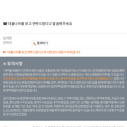
☎ 대출나라를 보고 연락드렸다고 말씀해주세요
업체명
연락처
통화하기
대출나라를 보고 연락드렸다고 하시면 보다 상담이 쉬워집니다.
※ 유의사항
계약을 체결하기 전에 자세한 내용은 상품설명서와 약관을 읽어보시기 바랍니다. 관계 법령에 따라 금융상품에
관한 중요 사항을 설명받을 권리가 있습니다. 대 출 시 귀하의 신용등급 또는 개인신용평점이 하락할 수 있습니다.
과도한 빚은 당신 에게 큰 불행을 안겨줄 수 있습니다. 중개수수료를 요구하거나 받는 것은 불법입니다.
일정 기간
분할상환금 또는 분할상환원리금이 연체될 경우, 계약만료 기한 도래전 모든 원리금을 변제해야할 의무가 발생
할 수 있습니다. 대부중개업체는 금융회사의 업무위탁을 받아 대출모집 및 소개 등의 섭외 활동을 돕습니다. 단, 실
제 계약체결의 권한은 없습니다.
금리 연20% 이내 (연체이자율 포함 20% 이내) (단, 2021. 7. 7부터 체결, 갱신, 연장되는 계 약에 한함), 취급수수료
없음, 중도상환 수수료 없음, 중개수수료 없음, 추가비용 없음. 상환기간 : 12개월 ~ 60개월 / 총 대출 비용 예시 : 100
만원을 12개월 기간 동안 최대 금 리 연20% 적용하여 원리금균등상환방법으로 이용하는 경우 총 상환금액
1,111,614원 (단, 대출상품 및 상환방법 등 대출계약 내용에 따라 달라질 수 있습니다.) 채무의 조기 상환수수료율
등 조기상환조건 없음.