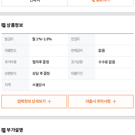
연락처
통화하기
상품정보
월금리
월 1%~1.6%
연금리
대출한도
연체금리
없음
추가비용
협의후 결정
조기상환
수수료 없음
상환방식
상담 후 결정
대출기간
지역
서울강서
업체정보 상세보기
대출시 주의사항
부가설명