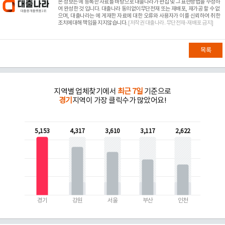
본 정보는
에 등록한 자료를 바탕으로 대출나라가 편집 및 그 표현방법을 수정하
여 완성한 것 입니다. 대출나라 동의없이무단전재 또는 재배포, 재가공 할 수 없
으며, 대출나라는
에 게재한 자료에 대한 오류와 사용자가 이를 신뢰하여 취한
조치에대해 책임을 지지않습니다.
[저작권 대출나라. 무단전재-재배포 금지]
목록
지역별 업체찾기에서
최근 7일
기준으로
경기
지역이 가장 클릭수가 많았어요!
5,153
4,317
3,610
3,117
2,622
경기
강원
서울
부산
인천