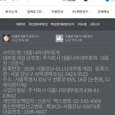
회사소개
업체로그인
이용안내
PC화면보기
전체메뉴
이용약관
개인정보처리방침
책임의한계와법적고지
주의사항
오류신고
대출중개분야 방문자수
대출중개분야 대출문의
11년 연속 1위
11년 연속 1위
사이트명 : 대출나라대부중개
대부중개업 상호명 : 주식회사 대출나라대부중개
대표
자 : 신준식
등록번호 : 2025-서울강남-0111(대부중개업)
등록기
관 : 서울 강남구 지역경제과 02-3423-5522
주소 : 서울특별시 강남구 선릉로 655, 16층 (논현동, 디
에이원타워)
사업자정보 : 주식회사 대출나라대부중개 439-81-
03602
개인정보책임자 : 신준식
팩스번호: 02-543-4569
통신판매업신고번호 : 제2025-서울강남-03876호
대표번호 : 1599-9687