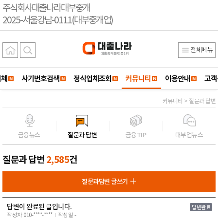
주식회사대출나라대부중개
2025-서울강남-0111(대부중개업)
전체메뉴
업체
사기번호검색
정식업체조회
커뮤니티
이용안내
고객
커뮤니티 > 질문과 답변
금융뉴스
질문과 답변
금융TIP
대부업뉴스
질문과 답변
2,585
건
질문과답변 글쓰기
답변이 완료된 글입니다.
답변완료
작성자 010-****-****
작성일 -