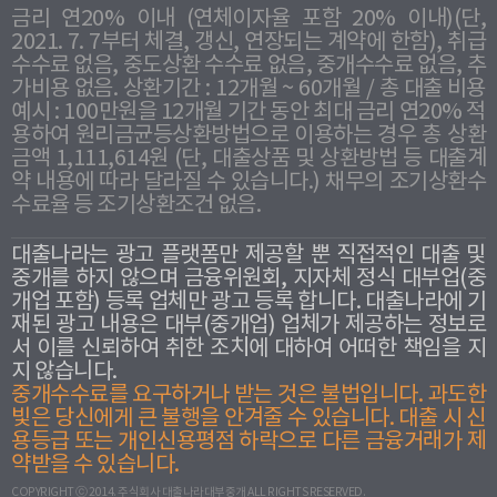
금리 연20% 이내 (연체이자율 포함 20% 이내)(단,
2021. 7. 7부터 체결, 갱신, 연장되는 계약에 한함), 취급
수수료 없음, 중도상환 수수료 없음, 중개수수료 없음, 추
가비용 없음. 상환기간 : 12개월 ~ 60개월 / 총 대출 비용
예시 : 100만원을 12개월 기간 동안 최대 금리 연20% 적
용하여 원리금균등상환방법으로 이용하는 경우 총 상환
금액 1,111,614원 (단, 대출상품 및 상환방법 등 대출계
약 내용에 따라 달라질 수 있습니다.) 채무의 조기상환수
수료율 등 조기상환조건 없음.
대출나라는 광고 플랫폼만 제공할 뿐 직접적인 대출 및
중개를 하지 않으며 금융위원회, 지자체 정식 대부업(중
개업 포함) 등록 업체만 광고 등록 합니다. 대출나라에 기
재된 광고 내용은 대부(중개업) 업체가 제공하는 정보로
서 이를 신뢰하여 취한 조치에 대하여 어떠한 책임을 지
지 않습니다.
중개수수료를 요구하거나 받는 것은 불법입니다. 과도한
빛은 당신에게 큰 불행을 안겨줄 수 있습니다. 대출 시 신
용등급 또는 개인신용평점 하락으로 다른 금융거래가 제
약받을 수 있습니다.
COPYRIGHT ⓒ 2014. 주식회사 대출나라대부중개 ALL RIGHTS RESERVED.