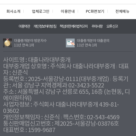
회사소개
업체로그인
이용안내
PC화면보기
전체메뉴
이용약관
개인정보처리방침
책임의한계와법적고지
주의사항
오류신고
대출중개분야 방문자수
대출중개분야 대출문의
11년 연속 1위
11년 연속 1위
사이트명 : 대출나라대부중개
대부중개업 상호명 : 주식회사 대출나라대부중개
대표
자 : 신준식
등록번호 : 2025-서울강남-0111(대부중개업)
등록기
관 : 서울 강남구 지역경제과 02-3423-5522
주소 : 서울특별시 강남구 선릉로 655, 16층 (논현동, 디
에이원타워)
사업자정보 : 주식회사 대출나라대부중개 439-81-
03602
개인정보책임자 : 신준식
팩스번호: 02-543-4569
통신판매업신고번호 : 제2025-서울강남-03876호
대표번호 : 1599-9687