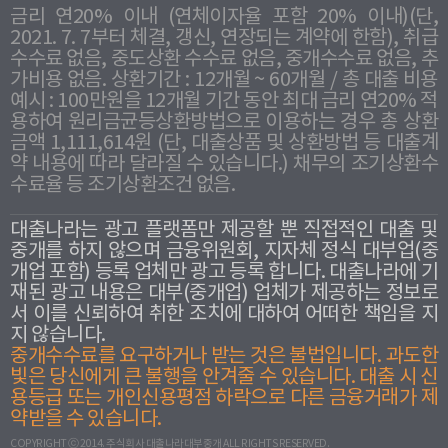
금리 연20% 이내 (연체이자율 포함 20% 이내)(단,
2021. 7. 7부터 체결, 갱신, 연장되는 계약에 한함), 취급
수수료 없음, 중도상환 수수료 없음, 중개수수료 없음, 추
가비용 없음. 상환기간 : 12개월 ~ 60개월 / 총 대출 비용
예시 : 100만원을 12개월 기간 동안 최대 금리 연20% 적
용하여 원리금균등상환방법으로 이용하는 경우 총 상환
금액 1,111,614원 (단, 대출상품 및 상환방법 등 대출계
약 내용에 따라 달라질 수 있습니다.) 채무의 조기상환수
수료율 등 조기상환조건 없음.
대출나라는 광고 플랫폼만 제공할 뿐 직접적인 대출 및
중개를 하지 않으며 금융위원회, 지자체 정식 대부업(중
개업 포함) 등록 업체만 광고 등록 합니다. 대출나라에 기
재된 광고 내용은 대부(중개업) 업체가 제공하는 정보로
서 이를 신뢰하여 취한 조치에 대하여 어떠한 책임을 지
지 않습니다.
중개수수료를 요구하거나 받는 것은 불법입니다. 과도한
빛은 당신에게 큰 불행을 안겨줄 수 있습니다. 대출 시 신
용등급 또는 개인신용평점 하락으로 다른 금융거래가 제
약받을 수 있습니다.
COPYRIGHT ⓒ 2014. 주식회사 대출나라대부중개 ALL RIGHTS RESERVED.