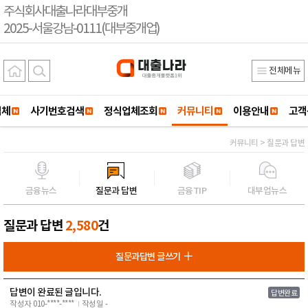
주식회사대출나라대부중개
2025-서울강남-0111(대부중개업)
전체메뉴
업체
사기번호검색
정식업체조회
커뮤니티
이용안내
고객
커뮤니티 > 질문과 답변
금융뉴스
질문과 답변
금융TIP
대부업뉴스
질문과 답변
2,580
건
질문과답변 글쓰기
답변이 완료된 글입니다.
답변완료
작성자 010-****-****
작성일 -