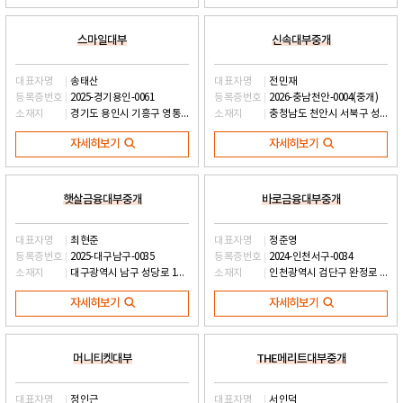
스마일대부
신속대부중개
대표자명
송태산
대표자명
전민재
등록증번호
2025-경기용인-0061
등록증번호
2026-충남천안-0004(중개)
소재지
경기도 용인시 기흥구 영통로525번길 24, 황곡프라자 371호 (영덕동)
소재지
충청남도 천안시 서북구 성정공원5로 35, 601호-02 (성정동)
자세히보기
자세히보기
햇살금융대부중개
바로금융대부중개
대표자명
최현준
대표자명
정준영
등록증번호
2025-대구남구-0035
등록증번호
2024-인천서구-0034
소재지
대구광역시 남구 성당로 142, 이파크 201-G07호 (대명동)
소재지
인천광역시 검단구 완정로 179, 제이원검단메디컬프라자 6층 601-103호 (왕길동)
자세히보기
자세히보기
머니티켓대부
THE메리트대부중개
대표자명
정인근
대표자명
서인덕