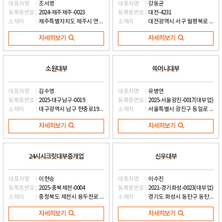
대표자명
조서영
대표자명
강동균
등록증번호
2024-제주제주-0023
등록증번호
대전-4231
소재지
제주특별자치도 제주시 연북로 45, 메르헨하우스2 12층 1211호 (노형동)
소재지
대전광역시 서구 월평북로 85, 355호 (월평동)
자세히보기
자세히보기
소원대부
쓱머니대부
대표자명
김수영
대표자명
유병연
등록증번호
2025-대구남구-0019
등록증번호
2025-서울광진-0017(대부업)
소재지
대구광역시 남구 현충로19길 43, 남부시장 143호 (대명동)
소재지
서울특별시 광진구 동일로 86, 2층 201호 (자양동)
자세히보기
자세히보기
24시시크릿대부중개업
신우대부
대표자명
이현승
대표자명
이수진
등록증번호
2025-충북제천-0004
등록증번호
2021-경기화성-0023(대부업)
소재지
충청북도 제천시 용두천로 186, 1층 102호 (청전동)
소재지
경기도 화성시 동탄구 동탄기흥로 590, 동탄센트럴에이스타워 B동 1015호 (영천동)
자세히보기
자세히보기