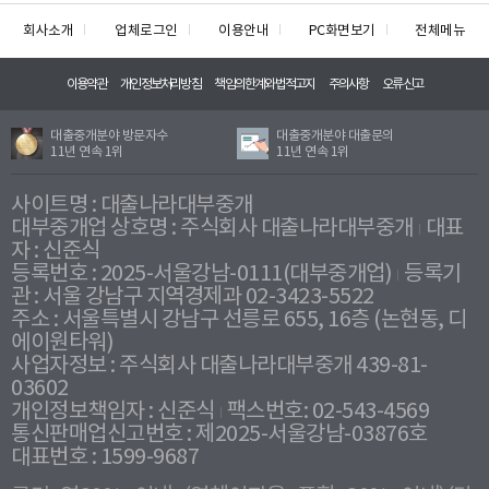
회사소개
업체로그인
이용안내
PC화면보기
전체메뉴
이용약관
개인정보처리방침
책임의한계와법적고지
주의사항
오류신고
대출중개분야 방문자수
대출중개분야 대출문의
11년 연속 1위
11년 연속 1위
사이트명 : 대출나라대부중개
대부중개업 상호명 : 주식회사 대출나라대부중개
대표
자 : 신준식
등록번호 : 2025-서울강남-0111(대부중개업)
등록기
관 : 서울 강남구 지역경제과 02-3423-5522
주소 : 서울특별시 강남구 선릉로 655, 16층 (논현동, 디
에이원타워)
사업자정보 : 주식회사 대출나라대부중개 439-81-
03602
개인정보책임자 : 신준식
팩스번호: 02-543-4569
통신판매업신고번호 : 제2025-서울강남-03876호
대표번호 : 1599-9687