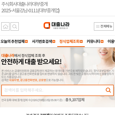
주식회사대출나라대부중개
2025-서울강남-0111(대부중개업)
전체메뉴
오늘의 추천업체
사기번호검색
정식업체조회
커뮤니티
이용
대출나라
에서 정식업체 조회 후
안전하게 대출 받으세요!
본 서비스는 금융위원회와 금융감독원이 제공하는 데이터를 기반으로 제작되었습니다. 정식 대부업체는 기
준금리를 넘거나 광고용 전화번호를 임의로 변경하지 않습니다. 과도한 빚은 고통의 시작이며 신용불량자가
되는 지름길입니다.
검색은
대표자명, 광고용전화번호, 상호명
으로 가능합니다.
총 9,107업체
전국 등록 대부(중개)업체 수 (2026년 08월 10일 05:00 기준)