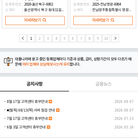
등록증번호
2020-울산북구-0002
등록증번호
2025-전남영광-0004
소재지
울산광역시 북구 동대11길 11, 2층 (호계동)
소재지
전남광주통합특별시 영광군 군남면 군불로 39, 1층
자세히보기
자세히보기
1
2
3
4
5
6
7
8
9
10
대출나라에 광고 중인 등록업체마다 기준과 상품, 금리, 상환기간이 모두 다르기 때
문에
여러 업체와 상담해보시는게 유리
합니다.
공지사항
금융뉴스
8월 17일 고객센터 휴무안내
2026. 08. 07
■(필독) 08/13(목) 서버 점검 안내
2026. 08. 07
7월 17일 고객센터 휴무안내
2026. 07. 13
6월 3일 고객센터 휴무안내
2026. 05. 26