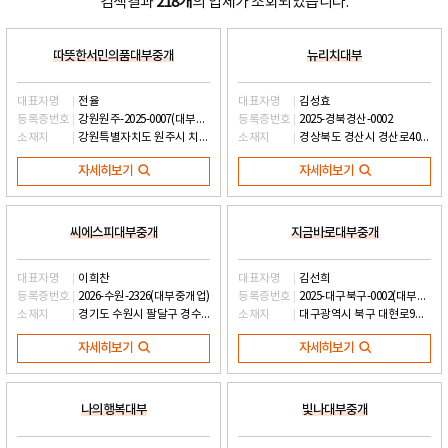
검색결과
218개
의 업체가 조회되었습니다.
따뜻한서민의품대부중개
뉴리치대부
대표자명
전율
대표자명
김성효
등록증번호
강원원주-2025-0007(대부중개업)
등록증번호
2025-경북경산-0002
소재지
강원특별자치도 원주시 치악로 1555, 208호 (관설동)
소재지
경상북도 경산시 경산로40길 11, 2층 2B-6호 (옥산동)
자세히보기
자세히보기
씨에스피대부중개
지금바로대부중개
대표자명
이희찬
대표자명
김선희
등록증번호
2026-수원-2326(대부중개업)
등록증번호
2025-대구북구-0002(대부중개)
소재지
경기도 수원시 팔달구 경수대로466번길 58, 아이오피스 6층 621호 (인계동)
소재지
대구광역시 북구 대현로9길 58, 라온비즈니스센터 215호 (산격동)
자세히보기
자세히보기
나의행복대부
빛나대부중개