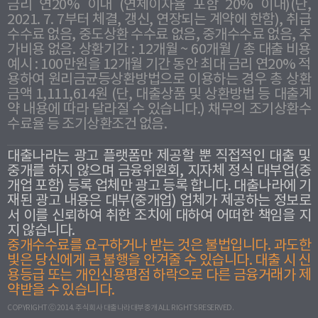
금리 연20% 이내 (연체이자율 포함 20% 이내)(단,
2021. 7. 7부터 체결, 갱신, 연장되는 계약에 한함), 취급
수수료 없음, 중도상환 수수료 없음, 중개수수료 없음, 추
가비용 없음. 상환기간 : 12개월 ~ 60개월 / 총 대출 비용
예시 : 100만원을 12개월 기간 동안 최대 금리 연20% 적
용하여 원리금균등상환방법으로 이용하는 경우 총 상환
금액 1,111,614원 (단, 대출상품 및 상환방법 등 대출계
약 내용에 따라 달라질 수 있습니다.) 채무의 조기상환수
수료율 등 조기상환조건 없음.
대출나라는 광고 플랫폼만 제공할 뿐 직접적인 대출 및
중개를 하지 않으며 금융위원회, 지자체 정식 대부업(중
개업 포함) 등록 업체만 광고 등록 합니다. 대출나라에 기
재된 광고 내용은 대부(중개업) 업체가 제공하는 정보로
서 이를 신뢰하여 취한 조치에 대하여 어떠한 책임을 지
지 않습니다.
중개수수료를 요구하거나 받는 것은 불법입니다. 과도한
빛은 당신에게 큰 불행을 안겨줄 수 있습니다. 대출 시 신
용등급 또는 개인신용평점 하락으로 다른 금융거래가 제
약받을 수 있습니다.
COPYRIGHT ⓒ 2014. 주식회사 대출나라대부중개 ALL RIGHTS RESERVED.