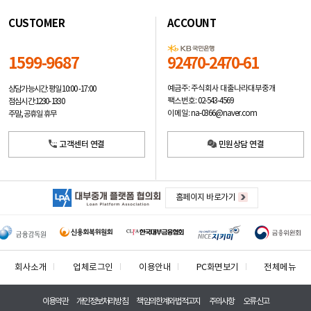
CUSTOMER
ACCOUNT
1599-9687
92470-2470-61
예금주: 주식회사 대출나라대부중개
상담가능시간: 평일
10:00 -17:00
팩스번호: 02-543-4569
점심시간: 12:30 - 13:30
이메일: na-0366@naver.com
주말, 공휴일 휴무
고객센터 연결
민원상담 연결
홈페이지 바로가기
회사소개
업체로그인
이용안내
PC화면보기
전체메뉴
이용약관
개인정보처리방침
책임의한계와법적고지
주의사항
오류신고