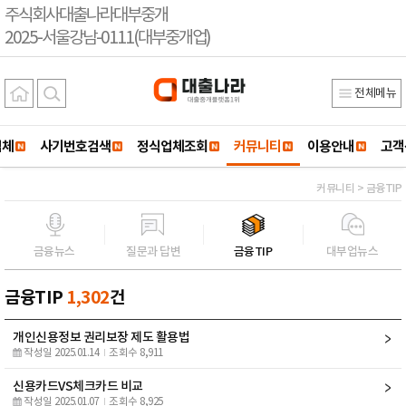
주식회사대출나라대부중개
2025-서울강남-0111(대부중개업)
전체메뉴
업체
사기번호검색
정식업체조회
커뮤니티
이용안내
고객
커뮤니티 > 금융TIP
금융뉴스
질문과 답변
금융TIP
대부업뉴스
금융TIP
1,302
건
개인신용정보 권리보장 제도 활용법
작성일 2025.01.14
조회수 8,911
신용카드VS체크카드 비교
작성일 2025.01.07
조회수 8,925