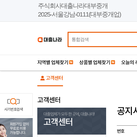
본
주식회사대출나라대부중개
문
2025-서울강남-0111(대부중개업)
바
로
가
기
지역별 업체찾기
상품별 업체찾기
오늘의 
고객센터
고객센터
공지
사기번호검색
대출업체가 모두 한 곳에, 대출나라!
고객센터
회원가입 없이
무료로 이용
번호
가능합니다.