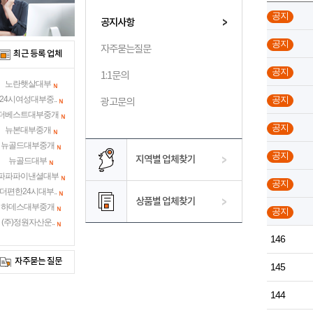
공지
공지사항
공지
자주묻는질문
최근 등록 업체
공지
1:1문의
노란햇살대부
공지
24시여성대부중..
광고문의
더베스트대부중개
공지
뉴본대부중개
뉴골드대부중개
공지
지역별 업체찾기
뉴골드대부
파파파이낸셜대부
공지
더편한24시대부..
상품별 업체찾기
하데스대부중개
공지
(주)정원자산운..
146
자주묻는 질문
145
144