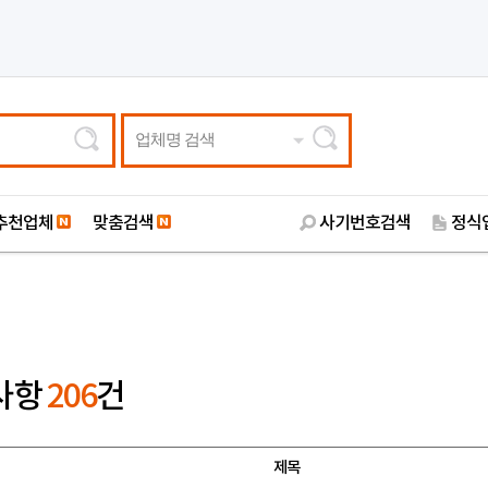
업체명 검색
추천업체
맞춤검색
사기번호검색
정식
사항
206
건
제목