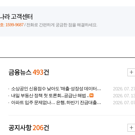
나라 고객센터
 1599-9687
/ 전화로 간편하게 궁금한 점을 해결하세요.
금융뉴스
493
건
소상공인 신용점수 낮아도 '매출·성장성 데이터..
2026. 07. 2
내일 부동산 정책 첫 토론회...공급난 해법 ..
2026. 07. 1
아파트 입주 문제없나… 은행, 하반기 잔금대출..
2026. 07. 0
공지사항
206
건