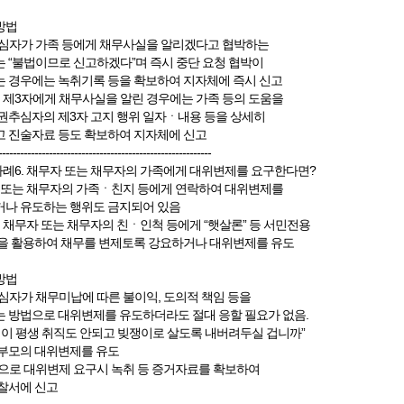
방법
심자가 가족 등에게 채무사실을 알리겠다고 협박하는
 “불법이므로 신고하겠다”며 즉시 중단 요청 협박이
 경우에는 녹취기록 등을 확보하여 지자체에 즉시 신고
등 제3자에게 채무사실을 알린 경우에는 가족 등의 도움을
권추심자의 제3자 고지 행위 일자ㆍ내용 등을 상세히
 진술자료 등도 확보하여 지자체에 신고
-----------------------------------------------------------
사례6. 채무자 또는 채무자의 가족에게 대위변제를 요구한다면?
 또는 채무자의 가족ㆍ친지 등에게 연락하여 대위변제를
나 유도하는 행위도 금지되어 있음
근 채무자 또는 채무자의 친ㆍ인척 등에게 “햇살론” 등 서민전용
을 활용하여 채무를 변제토록 강요하거나 대위변제를 유도
방법
심자가 채무미납에 따른 불이익, 도의적 책임 등을
 방법으로 대위변제를 유도하더라도 절대 응할 필요가 없음.
님이 평생 취직도 안되고 빚쟁이로 살도록 내버려두실 겁니까”
부모의 대위변제를 유도
으로 대위변제 요구시 녹취 등 증거자료를 확보하여
찰서에 신고