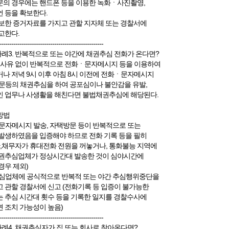
의 경우에는 핸드폰 등을 이용한 녹화ㆍ사진촬영,
 등을 확보한다.
보한 증거자료를 가지고 관할 지자체 또는 경찰서에
고한다.
---------------------------------------------------
사례3. 반복적으로 또는 야간에 채권추심 전화가 온다면?
 사유 없이 반복적으로 전화ㆍ문자메시지 등을 이용하여
나 저녁 9시 이후 아침 8시 이전에 전화ㆍ문자메시지
문등의 채권추심을 하여 공포심이나 불안감을 유발,
 업무나 사생활을 해친다면 불법채권추심에 해당된다.
방법
문자메시지 발송, 자택방문 등이 반복적으로 또는
발생하였음을 입증해야 하므로 전화 기록 등을 필히
단,채무자가 휴대전화 전원을 꺼놓거나, 통화불능 지역에
권추심업체가 정상시간대 발송한 것이 심야시간에
경우 제외)
심업체에 공식적으로 반복적 또는 야간 추심행위중단을
 관할 경찰서에 신고 (전화기록 등 입증이 불가능한
 추심 시간대 횟수 등을 기록한 일지를 경찰수사에
 조치 가능성이 높음)
---------------------------------------------------
사례4. 채권추심자가 집 또는 회사로 찾아온다면?