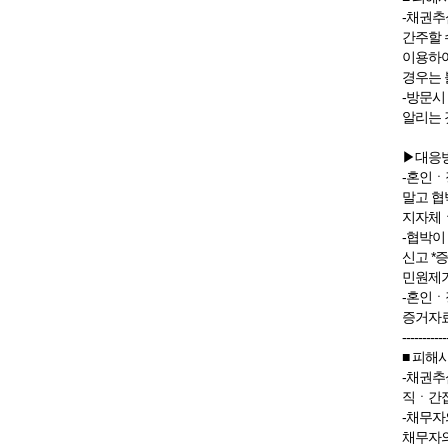
-채권추
간주할 
이용하여
경우는 
-방문시
알리는 
▶대응
-혼인ㆍ
말고 협
지자체ㆍ
-협박이
신고 *
민원제기
-혼인ㆍ
증거자료
-----------
■ 피해
-채권추
직ㆍ간접
-채무자
채무자의