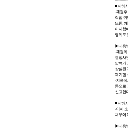
-----------
■ 피해
-채권추
직접 취
또한, 
아니함에
행위도 
▶대응
-채권의
결정사안
압류가 
상실된 
제기할 
-지속적
등으로 
신고한다
-----------
■ 피해
-이미 
채무에 
▶대응