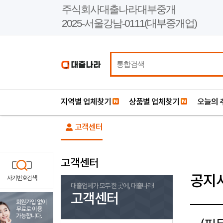
본
주식회사대출나라대부중개
문
2025-서울강남-0111(대부중개업)
바
로
가
기
지역별 업체찾기
상품별 업체찾기
오늘의 
고객센터
고객센터
공지
사기번호검색
대출업체가 모두 한 곳에, 대출나라!
고객센터
회원가입 없이
무료로 이용
가능합니다.