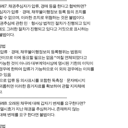
-----------------------------------------------------------
사례7. 채권추심자가 압류, 경매 등을 한다고 협박하면?
심자가 압류ㆍ경매, 채무불이행정보 등록 등의 조치를
할 수 없으며, 이러한 조치로 위협하는 것은 불법이다.
채권추심에 관한 민ㆍ형사상 법적인 절차가 진행되고 있지
도 그러한 절차가 진행되고 있다고 거짓으로 표시하는
불법이다.
방법
 압류ㆍ경매, 채무불이행정보의 등록행위는 법원의
이므로 이에 동요할 필요는 없음 * 며칠 연체되었다고
가능한 것이 아니라 대부계약서상에 명시된 기한의 이익이
경우에 한하여 압류가 가능하므로 이 외의 경우에는 이의를
수 있음
으로 압류 등 의사표시를 포함한 독촉장ㆍ문자메시지
괴롭히면 이러한 증거자료를 확보하여 관할 지자체에
.
-----------------------------------------------------------
사례8. 오래된 채무에 대해 갑자기 변제를 요구한다면?
소멸시효가 지난 채권을 추심하거나, 존재하지 않는
대해 변제를 요구 한다면 불법이다.
방법