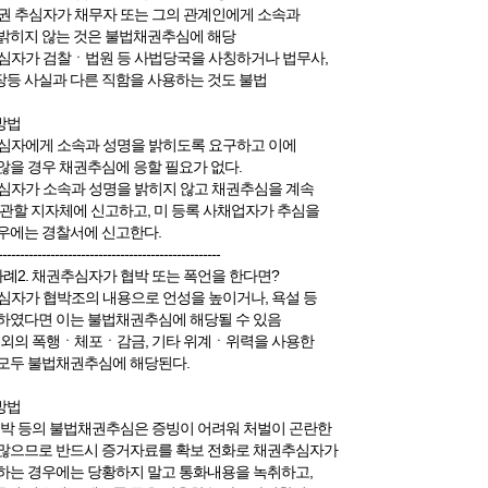
권 추심자가 채무자 또는 그의 관계인에게 소속과
밝히지 않는 것은 불법채권추심에 해당
심자가 검찰ㆍ법원 등 사법당국을 사칭하거나 법무사,
등 사실과 다른 직함을 사용하는 것도 불법
방법
심자에게 소속과 성명을 밝히도록 요구하고 이에
않을 경우 채권추심에 응할 필요가 없다.
심자가 소속과 성명을 밝히지 않고 채권추심을 계속
 관할 지자체에 신고하고, 미 등록 사채업자가 추심을
우에는 경찰서에 신고한다.
---------------------------------------------------
사례2. 채권추심자가 협박 또는 폭언을 한다면?
심자가 협박조의 내용으로 언성을 높이거나, 욕설 등
하였다면 이는 불법채권추심에 해당될 수 있음
이외의 폭행ㆍ체포ㆍ감금, 기타 위계ㆍ위력을 사용한
모두 불법채권추심에 해당된다.
방법
협박 등의 불법채권추심은 증빙이 어려워 처벌이 곤란한
많으므로 반드시 증거자료를 확보 전화로 채권추심자가
하는 경우에는 당황하지 말고 통화내용을 녹취하고,