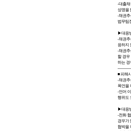
-대출채
성명을 
-채권추
법무팀장
▶대응
-채권추
응하지 
-채권추
할 경우
하는 경
-----------
■ 피해
-채권추
폭언을 
-언어 
행위도 
▶대응
-전화 
경우가 
협박을 