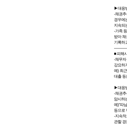
▶대응
-채권추
경우에는
지속되는
-가족 
받아 채
기록하고
-----------
■ 피해
-채무자
강요하거
예) 최
대출 등
▶대응
-채권추
암시하는
예)”따
등으로 
-지속적
관할 경