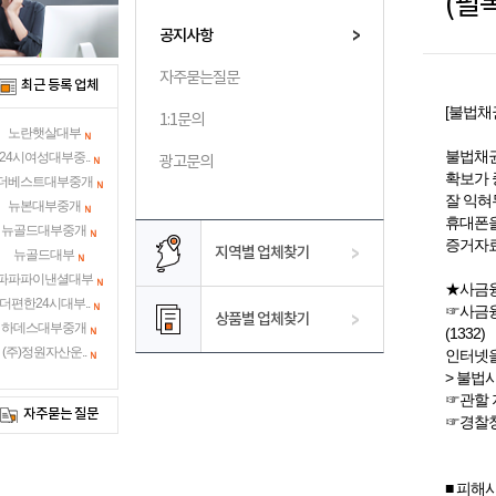
(필
공지사항
자주묻는질문
최근 등록 업체
[불법채
1:1문의
노란햇살대부
불법채
24시여성대부중..
광고문의
확보가 
더베스트대부중개
잘 익혀
뉴본대부중개
휴대폰을
뉴골드대부중개
증거자료
지역별 업체찾기
뉴골드대부
파파파이낸셜대부
★사금융
더편한24시대부..
☞사금융
상품별 업체찾기
하데스대부중개
(1332)
(주)정원자산운..
인터넷을
> 불법
☞관할 
자주묻는 질문
☞경찰청
■ 피해