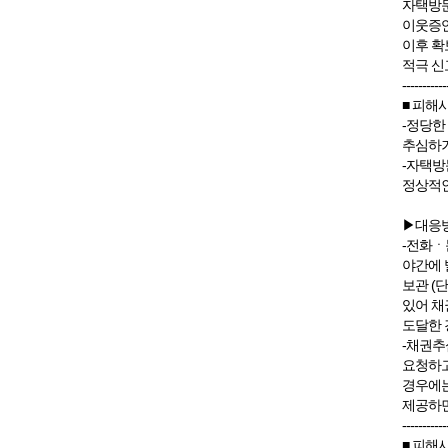
자택방문
이웃증언
이후 확
적극 신
-----------
■ 피해
-정당한
추심하거
-자택방
정상적인
▶대응
-전화ㆍ
야간에 
보관 (
있어 채
도달한 
-채권추
요청하고
경우에는
제공하면
-----------
■ 피해