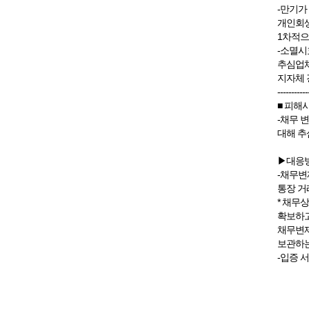
-만기가
개인회생
1차적으
-소멸시
추심업체
지자체 
-----------
■ 피해
-채무 
대해 추
▶대응
-채무변
통장 거
* 채무
확보하고
채무변제
보관하는
-입증 