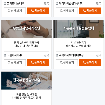
굿파트너스대부
전국
우리파이낸셜대부(주..
전국
상세보기
통화하기
상세보기
통화하기
부동산 사업자 직장인
지분문제 해결 전문 업체
클릭 1번 부터 입금까지
지분대출 특화
당일 이내 안전한 대출
빠른심사 지분매입 가능
그린캐시대부
전국
주식회사오케이대부정..
전국
상세보기
통화하기
상세보기
통화하기
전국 부동산 담보대출
빠른 당일 담보대출
아파트 단독주택 토지 공장