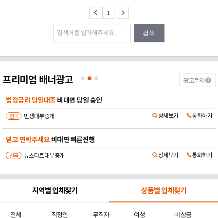
1
검색
프리미엄 배너광고
광고문의
법정금리 당일대출
비대면 당일 승인
상세보기
통화하기
전국
민생대부중개
믿고 연락주세요
비대면 빠른진행
상세보기
통화하기
전국
뉴스타트대부중개
지역별 업체찾기
상품별 업체찾기
전체
직장인
무직자
여성
비상금