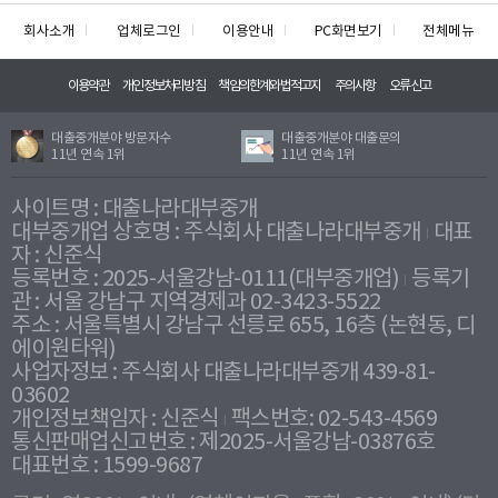
회사소개
업체로그인
이용안내
PC화면보기
전체메뉴
이용약관
개인정보처리방침
책임의한계와법적고지
주의사항
오류신고
대출중개분야 방문자수
대출중개분야 대출문의
11년 연속 1위
11년 연속 1위
사이트명 : 대출나라대부중개
대부중개업 상호명 : 주식회사 대출나라대부중개
대표
자 : 신준식
등록번호 : 2025-서울강남-0111(대부중개업)
등록기
관 : 서울 강남구 지역경제과 02-3423-5522
주소 : 서울특별시 강남구 선릉로 655, 16층 (논현동, 디
에이원타워)
사업자정보 : 주식회사 대출나라대부중개 439-81-
03602
개인정보책임자 : 신준식
팩스번호: 02-543-4569
통신판매업신고번호 : 제2025-서울강남-03876호
대표번호 : 1599-9687