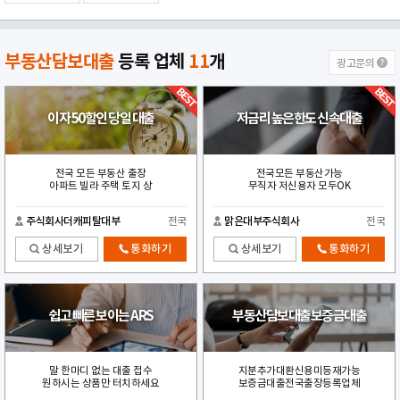
부동산담보대출
등록 업체
11
개
광고문의
이자 50할인 당일 대출
저금리 높은한도 신속대출
전국 모든 부동산 출장
전국모든 부동산가능
아파트 빌라 주택 토지 상
무직자 저신용자 모두OK
주식회사더캐피탈대부
전국
맑은대부주식회사
전국
상세보기
통화하기
상세보기
통화하기
쉽고 빠른 보이는 ARS
부동산담보대출보증금대출
말 한마디 없는 대출 접수
지분추가대환신용미등재가능
원하시는 상품만 터치하세요
보증금대출전국출장등록업체