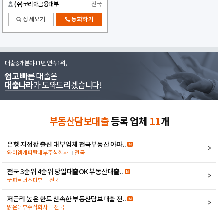
(주)코리아금융대부
전국
상세보기
통화하기
대출중개분야 11년 연속 1위,
쉽고 빠른
대출은
대출나라
가 도와드리겠습니다!
부동산담보대출
등록 업체
11
개
은행 지점장 출신 대부업체 전국부동산 아파..
와이엠캐피탈대부주식회사
전국
전국 3순위 4순위 당일대출OK 부동산대출..
굿파트너스대부
전국
저금리 높은 한도 신속한 부동산담보대출 전..
맑은대부주식회사
전국