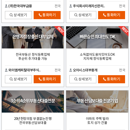
(주)한국대부금융
전국
주식회사미래자산관리..
전국
상세보기
통화하기
상세보기
통화하기
은행지점장 출신 대부업체
빠른승인 최대한도 OK
전국부동산 정식등록업체
소득없어도융자있어도OK
후순위 추가대출 가능
지자체 정식등록업체
와이엠캐피탈대부주식..
전국
오아시스대부중개
전국
상세보기
통화하기
상세보기
통화하기
3순위4순위부동산대출전문
부동산 담보대출 전문기업
20년현장의힘 부결없는진행
아파트 주택 빌라
전국부동산담보대출
토지 상가 건물