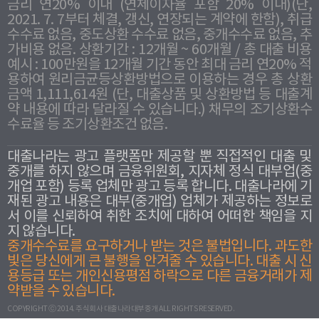
금리 연20% 이내 (연체이자율 포함 20% 이내)(단,
2021. 7. 7부터 체결, 갱신, 연장되는 계약에 한함), 취급
수수료 없음, 중도상환 수수료 없음, 중개수수료 없음, 추
가비용 없음. 상환기간 : 12개월 ~ 60개월 / 총 대출 비용
예시 : 100만원을 12개월 기간 동안 최대 금리 연20% 적
용하여 원리금균등상환방법으로 이용하는 경우 총 상환
금액 1,111,614원 (단, 대출상품 및 상환방법 등 대출계
약 내용에 따라 달라질 수 있습니다.) 채무의 조기상환수
수료율 등 조기상환조건 없음.
대출나라는 광고 플랫폼만 제공할 뿐 직접적인 대출 및
중개를 하지 않으며 금융위원회, 지자체 정식 대부업(중
개업 포함) 등록 업체만 광고 등록 합니다. 대출나라에 기
재된 광고 내용은 대부(중개업) 업체가 제공하는 정보로
서 이를 신뢰하여 취한 조치에 대하여 어떠한 책임을 지
지 않습니다.
중개수수료를 요구하거나 받는 것은 불법입니다. 과도한
빛은 당신에게 큰 불행을 안겨줄 수 있습니다. 대출 시 신
용등급 또는 개인신용평점 하락으로 다른 금융거래가 제
약받을 수 있습니다.
COPYRIGHT ⓒ 2014. 주식회사 대출나라대부중개 ALL RIGHTS RESERVED.