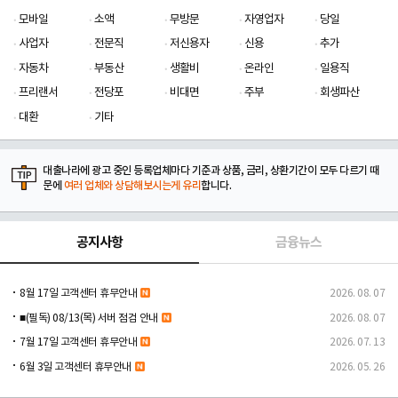
모바일
소액
무방문
자영업자
당일
사업자
전문직
저신용자
신용
추가
자동차
부동산
생활비
온라인
일용직
프리랜서
전당포
비대면
주부
회생파산
대환
기타
대출나라에 광고 중인 등록업체마다 기준과 상품, 금리, 상환기간이 모두 다르기 때
문에
여러 업체와 상담해보시는게 유리
합니다.
공지사항
금융뉴스
8월 17일 고객센터 휴무안내
2026. 08. 07
■(필독) 08/13(목) 서버 점검 안내
2026. 08. 07
7월 17일 고객센터 휴무안내
2026. 07. 13
6월 3일 고객센터 휴무안내
2026. 05. 26