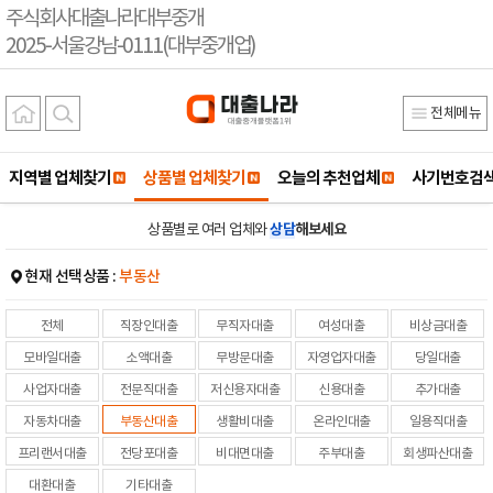
주식회사대출나라대부중개
2025-서울강남-0111(대부중개업)
전체메뉴
지역별 업체찾기
상품별 업체찾기
오늘의 추천업체
사기번호검
상품별로 여러 업체와
상담
해보세요
현재 선택상품 :
부동산
전체
직장인대출
무직자대출
여성대출
비상금대출
모바일대출
소액대출
무방문대출
자영업자대출
당일대출
사업자대출
전문직대출
저신용자대출
신용대출
추가대출
자동차대출
부동산대출
생활비대출
온라인대출
일용직대출
프리랜서대출
전당포대출
비대면대출
주부대출
회생파산대출
대환대출
기타대출