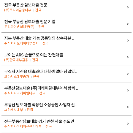
전국 부동산 담보대출 전문
(주)코리아금융대부
전국
전국 부동산 담보대출 전문 기업
우리파이낸셜대부(주)
전국
지분 부동산 대출 가능 공동명의 상속지분 ..
주식회사오케이대부정자
전국
보이는 ARS 손끝으로 여는 간편대출
(주)한국대부금융
전국
무직자 저신용 대출과다 대학생 알바 당일입..
오아시스대부중개
전국
부동산담보대출 (주)더캐피탈대부에서 함께 ..
주식회사더캐피탈대부
전국
부동산 담보대출 직장인 소상공인 사업자 신..
그린캐시대부
전국
전국부동산담보대출 경기 인천 서울 수도권
주식회사미래자산관리대부
전국