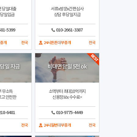
면 당일대출
서류x방문x간편심사
 당일입금
상담 후 당일지급
581-5399
010-2661-3387
부중개
전국
24시튼튼대부중개
전국
 당일 자금
비대면 당일 5천 ok
부 무소득
소액부터 최대10억까지
르고 안전한
신용정보x 수수료×
218-6481
010-9775-4449
전국
24시월변대부중개
전국