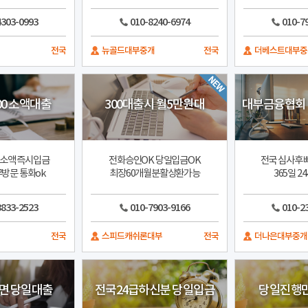
4303-0993
010-8240-6974
010-7
전국
뉴골드대부중개
전국
더베스트대부중
00 소액대출
300대출시 월5만원대
대부금융협회
 소액 즉시입금
전화승인OK 당일입금OK
전국 심사후 
방문 통화ok
최장60개월분활상환가능
365일 2
8833-2523
010-7903-9166
010-2
전국
스피드캐쉬론대부
전국
더나은대부중개
대면 당일대출
전국24급하신분 당일입금
당일진행