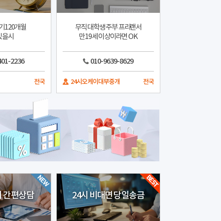
기120개월
무직 대학생 주부 프리랜서
있을시
만19세 이상이라면 OK
401-2236
010-9639-8629
전국
24시오케이대부중개
전국
4시 간편상담
24시 비대면 당일송금