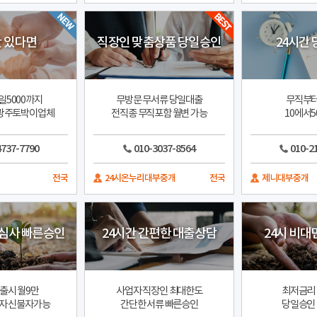
 있다면
직장인 맞춤상품 당일승인
24시간
일5000까지
무방문 무서류 당일대출
무직부터
 광주토박이업체
전직종 무직포함 월변 가능
10에서5
4737-7790
010-3037-8564
010-2
전국
24시온누리대부중개
전국
제니대부중개
심사 빠른승인
24시간 간편한 대출상담
24시 비대
대출시 월9만
사업자 직장인 최대한도
최저금리
자 신불자가능
간단한 서류 빠른승인
당일승인