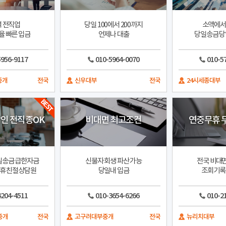
 전직업
당일 100에서 200까지
소액에서
율 빠른 입금
언제나 대출
당일송금 당
5956-9117
010-5964-0070
010-5
중개
전국
신우대부
전국
24시세종대부
인 전직종OK
비대면 최고조건
연중무휴 
일송금 급한자금
신불자 회생 파산 가능
전국 비대면
무휴 친절상담원
당일내 입금
조회기록 
4204-4511
010-3654-6266
010-2
중개
전국
고구려대부중개
전국
뉴리치대부