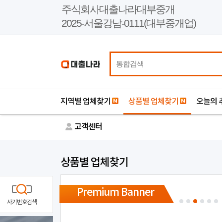
본
주식회사대출나라대부중개
문
2025-서울강남-0111(대부중개업)
바
로
가
기
지역별 업체찾기
상품별 업체찾기
오늘의 
고객센터
상품별 업체찾기
Premium Banner
사기번호검색