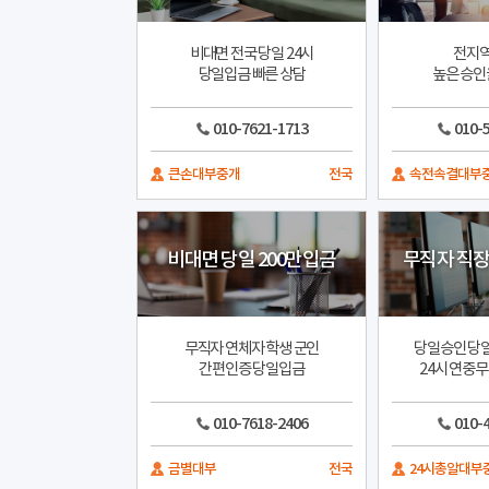
비대면 전국 당일 24시
전지역
당일입금 빠른 상담
높은 승인
010-7621-1713
010-
큰손대부중개
전국
속전속결대부
비대면 당일 200만입금
무직자 직장
무직자 연체자 학생 군인
당일승인 당
간편인증 당일입금
24시 연중
010-7618-2406
010-
금별대부
전국
24시총알대부