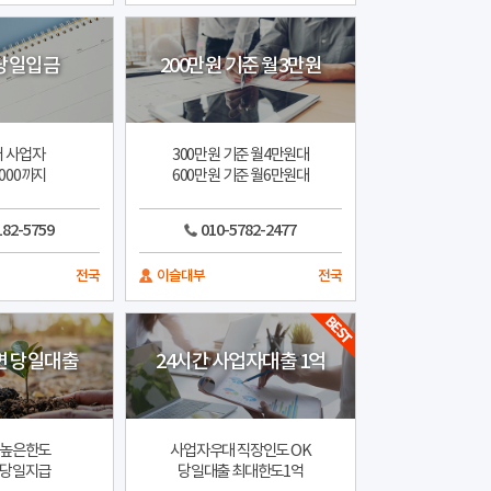
 당일입금
200만원 기준 월3만원
 사업자
300만원 기준 월4만원대
000까지
600만원 기준 월6만원대
182-5759
010-5782-2477
전국
이슬대부
전국
면 당일대출
24시간 사업자대출 1억
 높은한도
사업자우대 직장인도 OK
 당일지급
당일대출 최대한도1억