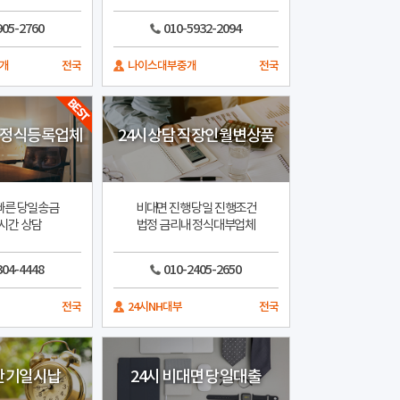
905-2760
010-5932-2094
개
전국
나이스대부중개
전국
 정식등록업체
24시상담 직장인월변상품
빠른 당일송금
비대면 진행 당일 진행조건
4시간 상담
법정 금리내 정식대부업체
304-4448
010-2405-2650
전국
24시NH대부
전국
만기일시납
24시 비대면 당일대출