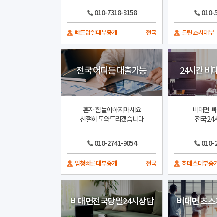
010-7318-8158
010-
빠른당일대부중개
전국
클린25시대부
전국 어디든 대출가능
24시간 비
혼자 힘들어하지마세요
비대면 빠
친절히 도와드리겠습니다
전국 24
010-2741-9054
010-
엄청빠른대부중개
전국
하데스대부중
비대면전국당일24시상담
비대면 초스