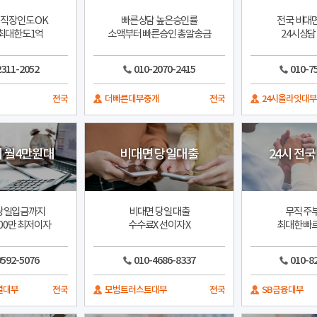
직장인도 OK
빠른상담 높은승인률
전국 비대
최대한도1억
소액부터 빠른승인 총알송금
24시상담
2311-2052
010-2070-2415
010-7
전국
더빠른대부중개
전국
24시올라잇대
시 월4만원대
비대면 당일대출
24시 전국
당일입금까지
비대면 당일 대출
무직 주
00만 최저이자
수수료X 선이자 X
최대한 빠
9592-5076
010-4686-8337
010-8
셜대부
전국
모범트러스트대부
전국
SB금융대부