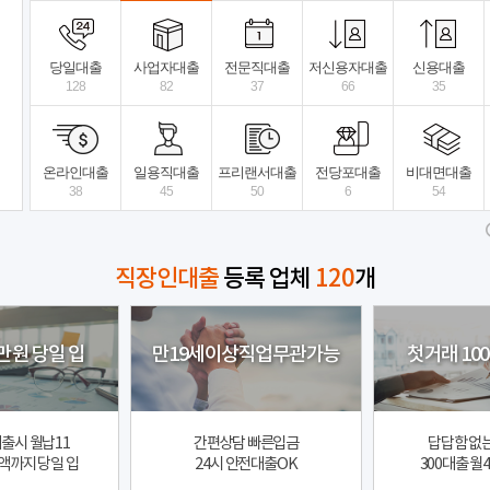
당장 급하신분
선이자X수수료X
믿고 연
당일대출
사업자대출
전문직대출
저신용자대출
신용대출
128
82
37
66
35
24시전국당일승..
상세보기
뉴
전국
전국
온라인대출
일용직대출
프리랜서대출
전당포대출
비대면대출
38
45
50
6
54
직장인대출
등록 업체
120
개
만원 당일 입
만19세이상직업무관가능
첫거래 10
대출시 월납11
간편상담 빠른입금
답답함 없
액까지 당일 입
24시 안전대출OK
300대출 월