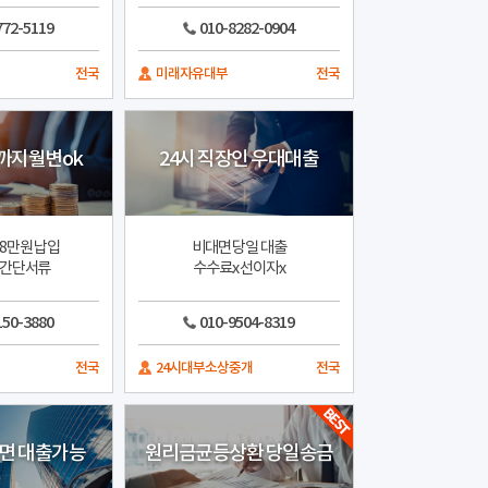
772-5119
010-8282-0904
전국
미래자유대부
전국
0까지월변ok
24시 직장인 우대대출
월8만원 납입
비대면 당일 대출
 간단서류
수수료x 선이자x
150-3880
010-9504-8319
전국
24시대부소상중개
전국
면 대출가능
원리금균등상환 당일송금