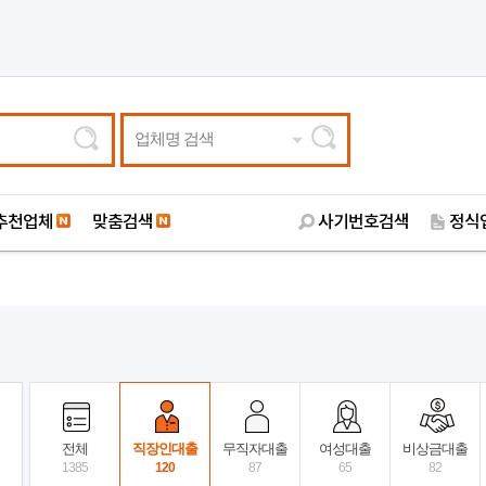
업체명 검색
추천업체
맞춤검색
사기번호검색
정식
전체
직장인대출
무직자대출
여성대출
비상금대출
1385
120
87
65
82