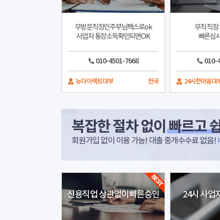
무방문직장인주부님팩스로ok
무직 직장
사업자 통장소득확인되면OK
빠른심사
010-4501-7668
010-
뉴다이렉트대부
전국
24시한마음대
복잡한 절차 없이
빠르고 쉽
회원가입 없이 이용 가능! 대출 중개수수료 없음!
신용직업 상관없이빠른승인
24시 사