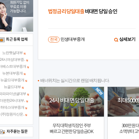
회원가입 없이
무료로 이용
 X
법정금리 당일대출
비대면 당일 승인
가능합니다.
상세보기
민생대부중개
상세보기
최근 등록 업체
전국
노란햇살대부
24시여성대부중..
더베스트대부중개
뉴본대부중개
뉴골드대부중개
배너위치는 실시간으로 랜덤 배치됩니다.
뉴골드대부
파파파이낸셜대부
24시 비대면 당일대출
최대5000
더편한24시대부..
하데스대부중개
(주)정원자산운..
무직 대학생 직장인 주부
300만원 
빠르고 간편한 당일송금OK
소액부터 고
자주묻는 질문