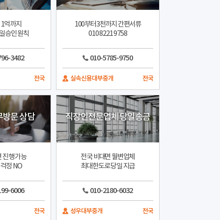
 1억까지
100부터3천까지 간편서류
일승인 원칙
010 8221 9758
796-3482
010-5785-9750
전국
실속신용대부중개
전국
무방문 상담
직장인전문업체 당일송금
 진행 가능
전국 비대면 월변업체
걱정 NO
최대한도로 당일 지급
199-6006
010-2180-6032
전국
성우대부중개
전국