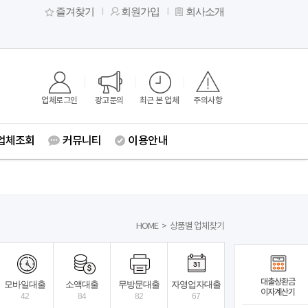
즐겨찾기
회원가입
회사소개
업체로그인
광고문의
최근 본 업체
주의사항
업체조회
커뮤니티
이용안내
HOME
>
상품별 업체찾기
대출상환금
모바일대출
소액대출
무방문대출
자영업자대출
이자계산기
42
84
82
67