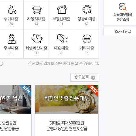
락주세요
비대면 빠른진행
비대면 당일대출
법정금
등록대부업체
추가대출
자동차대출
부동산대출
생활비대출
통합조회
36
14
11
52
스폰서 링크
스타트대부중개
상세보기
페어프라임대부
전국
주부대출
회생파산대출
대환대출
기타대출
31
28
28
15
상품별로 업체를 선택하여 보실 수 있습니다.
광고문의
00까지 월변
직장인 맞춤 전문 대부
는 총알승인
첫 대출 최대 5000만원
4만 당일송금
은행과 동일한 월 변제상품