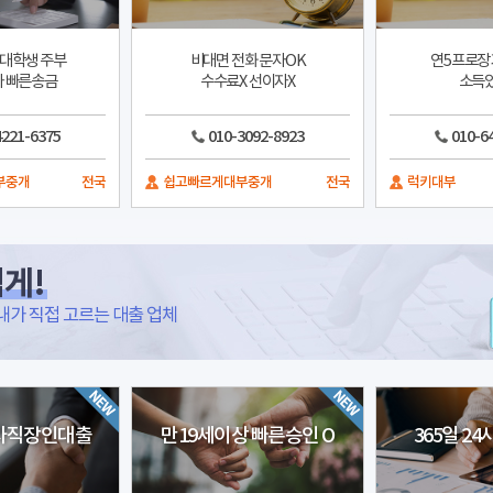
 대학생 주부
비대면 전화 문자OK
연5프로장
 빠른송금
수수료X 선이자X
소득
4221-6375
010-3092-8923
010-6
부중개
전국
쉽고빠르게대부중개
전국
럭키대부
게!
내가 직접 고르는 대출 업체
업자직장인대출
만19세이상 빠른승인 O
365일 2