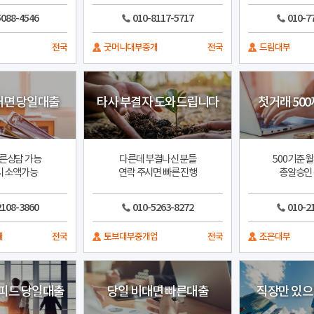
5088-4546
010-8117-5717
010-7
전국
굿머니대부중개
전국
드림대부
대면 당일대출
타사 부결자 도와드립니다
첫거래 50
른상담 가능
다른데 부결나신 분들
500기준 
시 소액가능
연락 주시면 빠른 진행
총알승인
2108-3860
010-5263-8272
010-2
개
전국
토브대부중개업
전국
조은대부
피드 당일대출
당일 비대면 빠른대출
직장만 있으