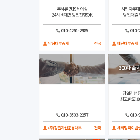
무서류 만19세이상
사업자우대 
24시 비대면 당일진행OK
당일대출 
010-4261-2985
010-
당장대부중개
전국
태산대부중개
300대출
당일진행 
최고한도10
010-3503-2257
010-
(주)정원자산운용대부
전국
새희망파이낸