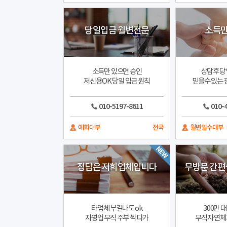
당일입금 월변전문
소득만
소득만 있으면 승인
상담후 당
저신용OK 당일 입금 원칙
믿을수 있는
010-5197-8611
010-
예화대부
전국
월변일수대부
정답은 저희업체입니다
무방문 간편
타업체 부결나도 ok
300만 
자영업 무직 주부 싹 다가
무직자 연체