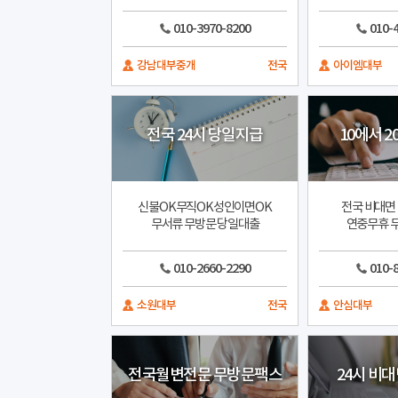
010-3970-8200
010-
강남대부중개
전국
아이엠대부
전국 24시 당일지급
10에서 2
신불OK무직OK성인이면OK
전국 비대면
무서류 무방문 당일대출
연중무휴 무
010-2660-2290
010-
소원대부
전국
안심대부
전국월변전문 무방문팩스
24시 비