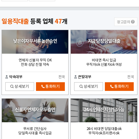
일용직대출
등록 업체
47
개
광고문의
낮은이자 무서류 높은승인
지금 당장 당일 대출
연체자 신불자 무직 OK
비대면 즉시 입금
전화 상담 친절 약속
무직자ok 신불자ok 여성
약속대부
전국
큰빛대부
전국
상세보기
통화하기
상세보기
통화하기
신불자 연체자 모두 승인
24시 언제든지 상담가능
무서류 간단심사
24시 비대면 당일대출ok
당일즉시대출 즉시입금
무직자ok프리랜서ok