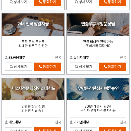
상세보기
통화하기
상세보기
통화하기
24시 전국 당일 자금
연중무휴 무방문 상담
무직 주부 무소득
전국 비대면 진행 가능
최대한 빠르고 안전한
조회기록 걱정 NO
SB금융대부
전국
뉴리치대부
전국
상세보기
통화하기
상세보기
통화하기
사업자전문 직장인최대한도
무방문 간편심사 빠른승인
간편한 상담 진행
300만 대출시 월9만
간단한 서류 승인
무직자 연체자 신불자가능
레드대부
전국
아이엠대부
전국