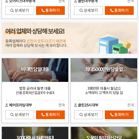
오아시스대부중개
전국
클린대부중개
전국
상세보기
통화하기
상세보기
통화하기
여러 업체
와 상담해 보세요!
등록업체마다
조건이 모두 다르기 때문에
여러 업체와 상담해 보시는 게 유리합니다.
비대면 당일대출
최대5000만원 당일 입
법정 금리내 월변 대출
300만원 대출시 월납11
신용조회X선입금X수수료X
소액부터 고액까지 당일 입
페어프라임대부
전국
클린25시대부
전국
상세보기
통화하기
상세보기
통화하기
300대출시 월4만원대
도움이 필요하신가요