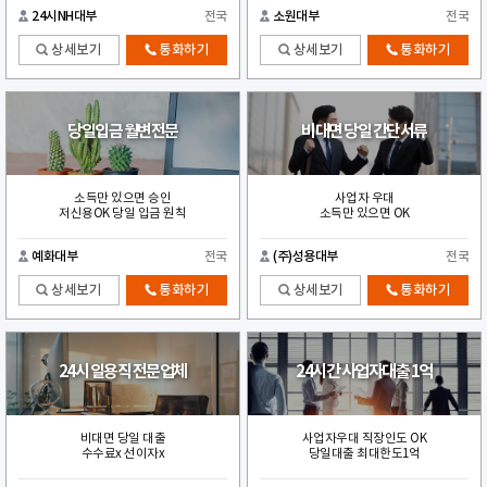
24시NH대부
전국
소원대부
전국
상세보기
통화하기
상세보기
통화하기
당일입금 월변전문
비대면 당일 간단서류
소득만 있으면 승인
사업자 우대
저신용OK 당일 입금 원칙
소득만 있으면 OK
예화대부
전국
(주)성용대부
전국
상세보기
통화하기
상세보기
통화하기
24시 일용직 전문업체
24시간 사업자대출 1억
비대면 당일 대출
사업자우대 직장인도 OK
수수료x 선이자x
당일대출 최대한도1억