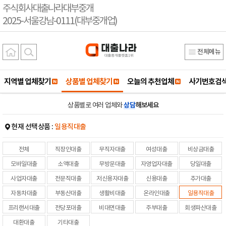
주식회사대출나라대부중개
2025-서울강남-0111(대부중개업)
전체메뉴
지역별 업체찾기
상품별 업체찾기
오늘의 추천업체
사기번호검
상품별로 여러 업체와
상담
해보세요
현재 선택상품 :
일용직대출
전체
직장인대출
무직자대출
여성대출
비상금대출
모바일대출
소액대출
무방문대출
자영업자대출
당일대출
사업자대출
전문직대출
저신용자대출
신용대출
추가대출
자동차대출
부동산대출
생활비대출
온라인대출
일용직대출
프리랜서대출
전당포대출
비대면대출
주부대출
회생파산대출
대환대출
기타대출