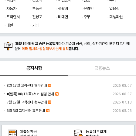
사업자
전문직
저신용자
신용
추가
자동차
부동산
생활비
온라인
일용직
프리랜서
전당포
비대면
주부
회생파산
대환
기타
대출나라에 광고 중인 등록업체마다 기준과 상품, 금리, 상환기간이 모두 다르기 때
문에
여러 업체와 상담해보시는게 유리
합니다.
공지사항
금융뉴스
8월 17일 고객센터 휴무안내
2026. 08. 07
■(필독) 08/13(목) 서버 점검 안내
2026. 08. 07
7월 17일 고객센터 휴무안내
2026. 07. 13
6월 3일 고객센터 휴무안내
2026. 05. 26
대출상환금
등록대부업체