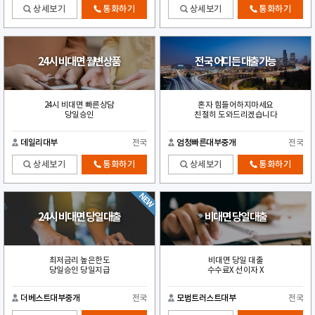
상세보기
통화하기
상세보기
통화하기
24시 비대면 월변상품
전국 어디든 대출가능
24시 비대면 빠른상담
혼자 힘들어하지마세요
당일승인
친절히 도와드리겠습니다
데일리대부
전국
엄청빠른대부중개
전국
상세보기
통화하기
상세보기
통화하기
24시 비대면 당일대출
비대면 당일대출
최저금리 높은한도
비대면 당일 대출
당일승인 당일지급
수수료X 선이자 X
더베스트대부중개
전국
모범트러스트대부
전국