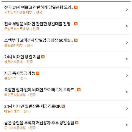
전국 24시 빠르고 간편하게 당일진행 도와..
새희망파이낸셜대부
전국
전국 무방문 비대면 간편한 당일대출 진행 ..
모범트러스트대부
전국
소액부터 고액까지 당일입금 최장 60개월 ..
클린25시대부
전국
24시 비대면 당일 지급
성우대부중개
전국
지금 즉시입금 가능
큰빛대부
전국
복잡한 절차 없이 비대면으로 빠르게 도와드..
페어프라임대부
전국
24시 비대면 월변상품 저금리로OK
데일리대부
전국
높은 승인율 무직자 저신용자 주부 당일송금
토브대부중개업
전국