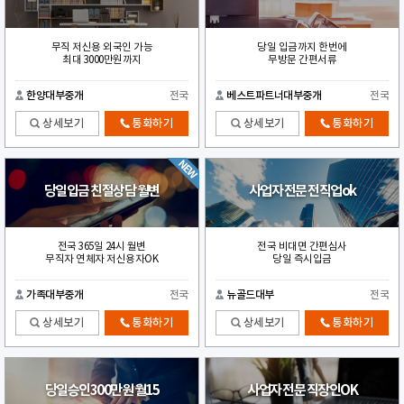
무직 저신용 외국인 가능
당일 입금까지 한번에
최대 3000만원까지
무방문 간편서류
한양대부중개
전국
베스트파트너대부중개
전국
상세보기
통화하기
상세보기
통화하기
당일입금 친절상담 월변
사업자 전문 전직업ok
전국 365일 24시 월변
전국 비대면 간편심사
무직자 연체자 저신용자OK
당일 즉시입금
가족대부중개
전국
뉴골드대부
전국
상세보기
통화하기
상세보기
통화하기
당일승인300만원 월15
사업자 전문 직장인OK