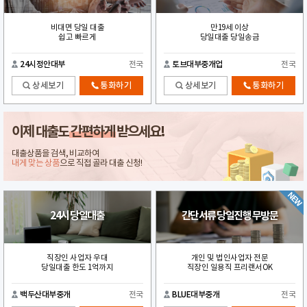
비대면 당일 대출
만19세 이상
쉽고 빠르게
당일대출 당일송금
24시정안대부
전국
토브대부중개업
전국
상세보기
통화하기
상세보기
통화하기
이제 대출도
간편하게
받으세요!
대출상품을 검색, 비교하여
내게 맞는 상품
으로 직접 골라 대출 신청!
24시 당일대출
간단서류 당일진행 무방문
직장인 사업자 우대
개인 및 법인사업자 전문
당일대출 한도 1억까지
직장인 일용직 프리랜서OK
백두산대부중개
전국
BLUE대부중개
전국