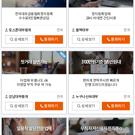
한국대부금융협회정식등록
정식등록업체
수수료X친절빠른상담
24시 비대면 간단서류
토스론대부중개
전국
블랙대부
전국
상세보기
통화하기
상세보기
통화하기
첫거래 월변가능
300만원기준월5만원대
타업체 부결나도 ok
편하게 연락주시면 빠르게
자영업 무직 주부 싹 가능
진행 도와드리겠습니다
강남대부중개
전국
누구나신속대부
전국
상세보기
통화하기
상세보기
통화하기
일용직 일당 전문업체
무직자 저신용자 전직종o