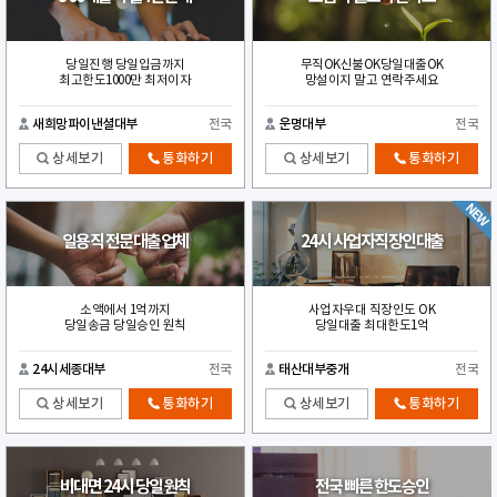
당일진행 당일입금까지
무직OK신불OK당일대출OK
최고한도1000만 최저이자
망설이지 말고 연락주세요
새희망파이낸셜대부
전국
운명대부
전국
상세보기
통화하기
상세보기
통화하기
일용직 전문대출업체
24시 사업자직장인대출
소액에서 1억까지
사업자우대 직장인도 OK
당일송금 당일승인 원칙
당일대출 최대한도1억
24시세종대부
전국
태산대부중개
전국
상세보기
통화하기
상세보기
통화하기
비대면 24시 당일원칙
전국 빠른 한도승인