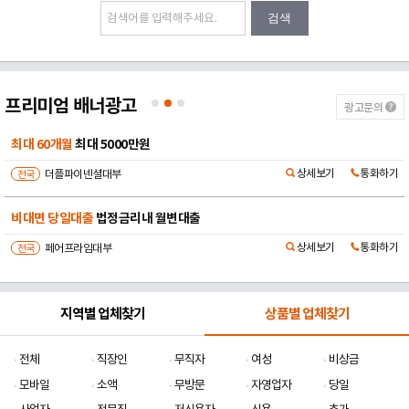
검색
프리미엄 배너광고
광고문의
당장 급하신분
선이자X수수료X
상세보기
통화하기
전국
24시전국당일승인대부중개
법정금리 당일대출
비대면 당일 승인
상세보기
통화하기
전국
민생대부중개
지역별 업체찾기
상품별 업체찾기
전체
직장인
무직자
여성
비상금
모바일
소액
무방문
자영업자
당일