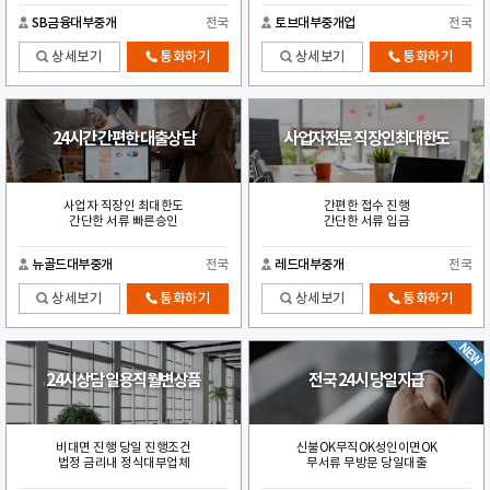
SB금융대부중개
전국
토브대부중개업
전국
상세보기
통화하기
상세보기
통화하기
24시간 간편한 대출상담
사업자전문 직장인최대한도
사업자 직장인 최대한도
간편한 접수 진행
간단한 서류 빠른승인
간단한 서류 입금
뉴골드대부중개
전국
레드대부중개
전국
상세보기
통화하기
상세보기
통화하기
24시상담 일용직월변상품
전국 24시 당일지급
비대면 진행 당일 진행조건
신불OK무직OK성인이면OK
법정 금리내 정식대부업체
무서류 무방문 당일대출