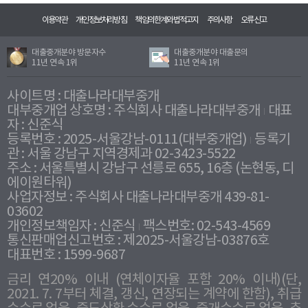
이용약관
개인정보처리방침
책임의한계와법적고지
주의사항
오류신고
대출중개분야 방문자수
대출중개분야 대출문의
11년 연속 1위
11년 연속 1위
사이트명 : 대출나라대부중개
대부중개업 상호명 : 주식회사 대출나라대부중개
대표
자 : 신준식
등록번호 : 2025-서울강남-0111(대부중개업)
등록기
관 : 서울 강남구 지역경제과 02-3423-5522
주소 : 서울특별시 강남구 선릉로 655, 16층 (논현동, 디
에이원타워)
사업자정보 : 주식회사 대출나라대부중개 439-81-
03602
개인정보책임자 : 신준식
팩스번호: 02-543-4569
통신판매업신고번호 : 제2025-서울강남-03876호
대표번호 : 1599-9687
금리 연20% 이내 (연체이자율 포함 20% 이내)(단,
2021. 7. 7부터 체결, 갱신, 연장되는 계약에 한함), 취급