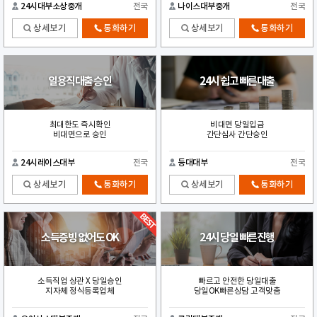
24시대부소상중개
전국
나이스대부중개
전국
상세보기
통화하기
상세보기
통화하기
일용직대출 승인
24시 쉽고 빠른대출
최대한도 즉시확인
비대면 당일입금
비대면으로 승인
간단심사 간단승인
24시레이스대부
전국
등대대부
전국
상세보기
통화하기
상세보기
통화하기
소득증빙 없어도 OK
24시 당일 빠른진행
소득직업 상관 X 당일승인
빠르고 안전한 당일대출
지자체 정식등록업체
당일OK빠른상담 고객맞춤