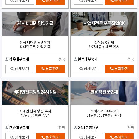
상세보기
통화하기
상세보기
통화하기
24시 비대면 당일지급
사업자전문 모든직업OK
전국 비대면 월변업체
정식등록업체
최대한도로 당일 지급
간단서류 비대면 24시
성우대부중개
전국
블랙대부중개
전국
상세보기
통화하기
상세보기
통화하기
비대면전국당일24시상담
일용직 전문업체
비대면 전국 당일 24시
소액에서 1000까지
당일입금 빠른 상담
당일송금 당일승인 원칙
큰손대부중개
전국
24시문종대부
전국
상세보기
통화하기
상세보기
통화하기