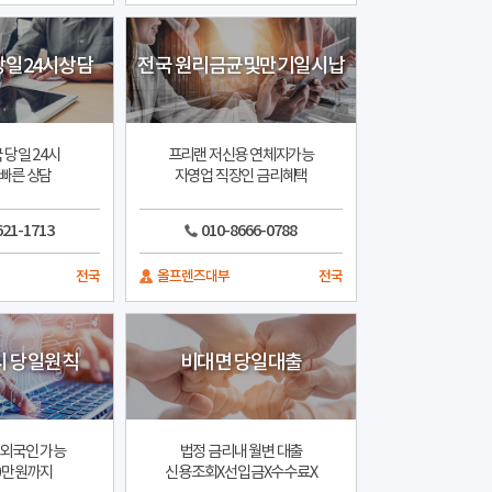
일24시상담
전국 원리금균및만기일시납
 당일 24시
프리랜 저신용 연체자가능
빠른 상담
자영업 직장인 금리혜택
621-1713
010-8666-0788
전국
올프렌즈대부
전국
시 당일원칙
비대면 당일대출
 외국인 가능
법정 금리내 월변 대출
00만원까지
신용조회X선입금X수수료X