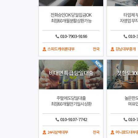
전화승인OK 당일입금OK
타업체 부
최장60개월분활상환가능
자영업 무직
010-7903-9166
010-
스피드캐쉬론대부
전국
강남대부중개
비대면 특급 당일대출
첫한도30
주말에도당일대출
높은한도
최장60개월만기일시상환
여유있
010-9107-7742
010-
24시삼백대부
전국
머니로드대부