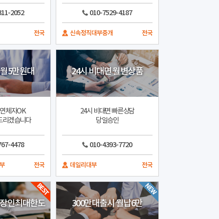
311-2052
010-7529-4187
전국
신속정직대부중개
전국
 월5만원대
24시 비대면 월변상품
 연체자OK
24시 비대면 빠른상담
드리겠습니다
당일승인
767-4478
010-4393-7720
부
전국
데일리대부
전국
직장인최대한도
300만대출시 월납6만