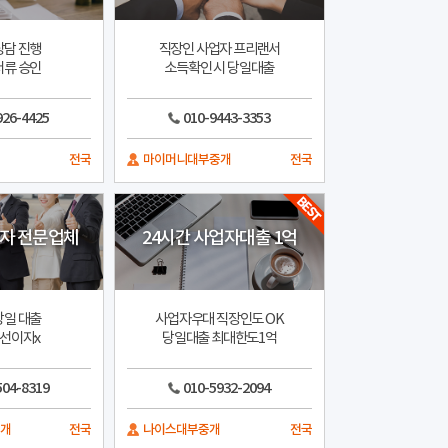
상담 진행
직장인 사업자 프리랜서
서류 승인
소득확인 시 당일대출
926-4425
010-9443-3353
전국
마이머니대부중개
전국
업자 전문업체
24시간 사업자대출 1억
당일 대출
사업자우대 직장인도 OK
 선이자x
당일대출 최대한도1억
504-8319
010-5932-2094
중개
전국
나이스대부중개
전국