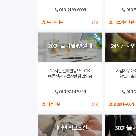
010-2199-6006
010-
뉴리치대부
전국
교보파이낸셜
200대출시 월4만원대
24시간 사
24시간 전화한통으로 OK
사업자우대 
빠른진행 자율상환 당일입금
당일대출 
010-3414-5559
010-
태성대부
전국
BGB대부중개
비대면 최고조건
300대출