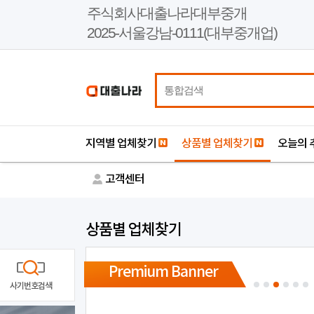
본
주식회사대출나라대부중개
문
2025-서울강남-0111(대부중개업)
바
로
가
기
지역별 업체찾기
상품별 업체찾기
오늘의 
고객센터
상품별 업체찾기
Premium Banner
사기번호검색