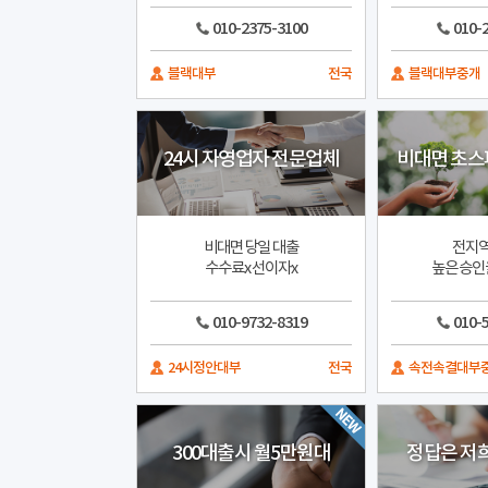
010-2375-3100
010-
블랙대부
전국
블랙대부중개
24시 자영업자 전문업체
비대면 초스
비대면 당일 대출
전지역
수수료x 선이자x
높은 승인
010-9732-8319
010-
24시정안대부
전국
속전속결대부
300대출시 월5만원대
정답은 저