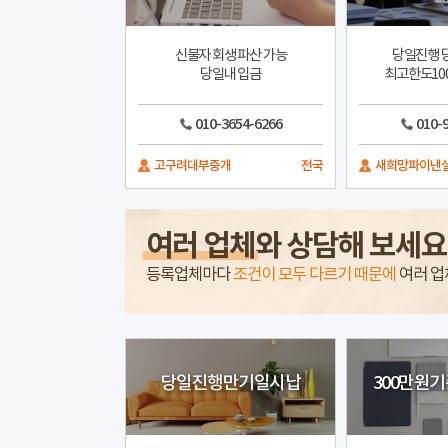
신불자 회생 파산 가능
당일진행 
당일내 입금
최고한도10
010-3654-6266
010-
고구려대부중개
전국
새희망파이낸
여러 업체
와 상담해 보세요
등록업체마다
조건이 모두 다르기 때문에
여러 업
당일진행만기일시납
300만원