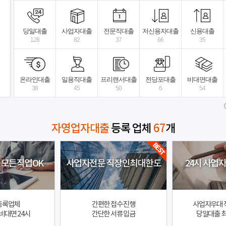
비대면 당일대출
법정금리내 월변대출
비대면 
당일대출
사업자대출
전문직대출
저신용자대출
신용대출
128
82
37
66
35
페어프라임대부
상세보기
모
전국
전국
온라인대출
일용직대출
프리랜서대출
전당포대출
비대면대출
38
45
50
6
54
자영업자대출
등록 업체
67
개
 모든직업OK
사업자전문 직장인최대한도
24시 사업
등록업체
간편한 접수 진행
사업자우대 
비대면 24시
간단한 서류 입금
당일대출 