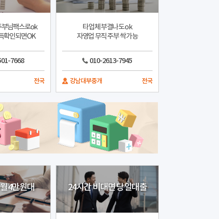
부님팩스로ok
타업체 부결나도 ok
득확인되면OK
자영업 무직 주부 싹 가능
501-7668
010-2613-7945
전국
강남대부중개
전국
 월4만원대
24시간 비대면 당일대출