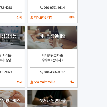
733-4218
010-9791-9114
전국
페어프라임대부
전국
4시 상담가능
비대면 당일대출
업자 대출
비대면 당일 대출
1대1상담
수수료X 선이자 X
831-9923
010-4686-8337
전국
모범트러스트대부
전국
 무방문팩스
첫거래 월변가능