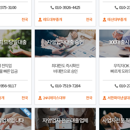
2375-3100
010-3926-4425
010-2
전국
레드대부중개
전국
태산대부중개
피드 당일대출
자영업자대출 승인
300대출시
 전직업
최대한도 즉시확인
무직자OK
율 빠른 입금
비대면으로 승인
빠르게 도와
5956-9117
010-7519-7284
010-2
중개
전국
24시레이스대부
전국
서한파이낸셜대
희업체입니다
자영업자 전문대출업체
사업자전문 