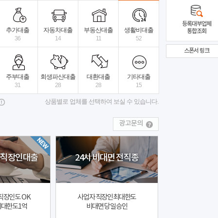
당일대출
수수료X 선이자 X
최대 60개월
최대 5000
등록대부업체
추가대출
자동차대출
부동산대출
생활비대출
통합조회
36
14
11
52
스폰서 링크
범트러스트대부
상세보기
더플파이넨셜대부
전국
주부대출
회생파산대출
대환대출
기타대출
31
28
28
15
상품별로 업체를 선택하여 보실 수 있습니다.
광고문의
자직장인대출
24시 비대면 전직종
직장인도 OK
사업자 직장인최대한도
최대한도1억
비대면 당일승인