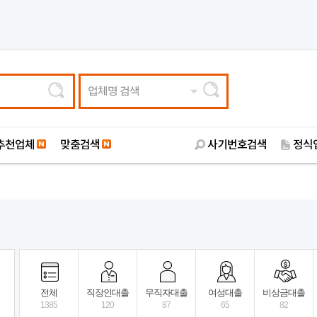
업체명 검색
추천업체
맞춤검색
사기번호검색
정식
전체
직장인대출
무직자대출
여성대출
비상금대출
1385
120
87
65
82