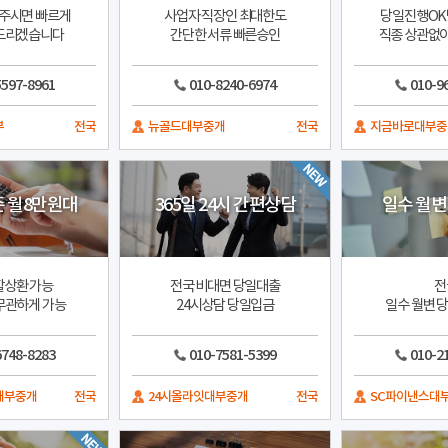
주시면 빠르게
사업자 직장인 최대한도
당일진행OK
드리겠습니다
간단한 서류 빠른승인
직종 상관없이
5597-8961
010-8240-6974
010-9
부
전국
뉴골드대부중개
전국
지금바로대부중
준 월8만원대
365일 24시 간편상담
일수 월변
할상환 가능
전국 비대면 당일대출
전
무관하게 가능
24시상담 당일입금
일수 월변 
6748-8283
010-7581-5399
010-2
대부중개
전국
24시올라잇대부중개
전국
SC파이낸스대