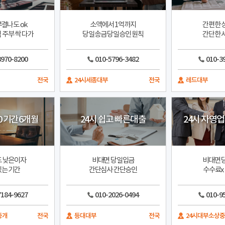
결나도 ok
소액에서 1억까지
간편한 
 주부 싹 다가
당일송금 당일승인 원칙
간단한 
3970-8200
010-5796-3482
010-3
전국
24시세종대부
전국
레드대부
0 기간6개월
24시 쉽고 빠른대출
24시 자영
 낮은이자
비대면 당일입금
비대면 
는 기간
간단심사 간단승인
수수료x
7184-9627
010-2026-0494
010-9
중개
전국
등대대부
전국
24시대부소상