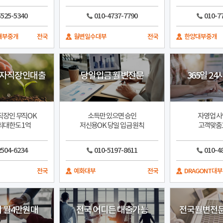
5525-5340
010-4737-7790
010-7
대부중개
전국
월변일수대부
전국
한양대부중개
업자직장인대출
당일입금 월변전문
365일 2
직장인 무직OK
소득만 있으면 승인
자영업 사
최대한도 1억
저신용OK 당일 입금 원칙
고객맞춤
2504-6234
010-5197-8611
010-4
전국
예화대부
전국
DRAGONT대부
시 월4만원대
전국 어디든 대출가능
전국월변전문