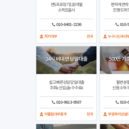
연5프로장기120개월
편하게 연락
소득있을시
진행 도와
010-6401-2236
010-
럭키대부
전국
누구나신속대
24시 비대면 당일대출
500만 기
쉽고 빠른상담 당일대출
월변 분
조회x 선입금x 수수료x
신용 소득 
010-9613-9587
010-
어울림대부중개
전국
부영파이낸셜