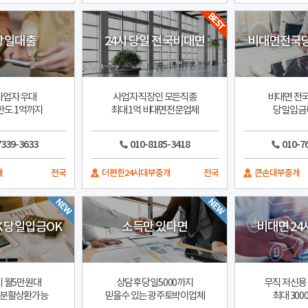
 당일대출
24시 당일 전국비대면
비대면전국당
사업자 우대
사업자 직장인 모든직종
비대면 전국
한도 1억까지
최대 1억 비대면전문업체
당일입금 
7339-3633
010-8185-3418
010-7
개
전국
더편한24시대부중개
전국
큰손대부중개
 당일입금OK
소득만 있다면
비대면 24
시 월5만원대
상담후 당일5000까지
무직 저신용
월분활상환가능
믿을수 있는 광주토박이업체
최대 30