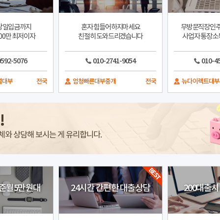
당일입금까지
혼자 힘들어하지마세요
무방문직장인주
00만 최저이자
친절히 도와드리겠습니다
사업자 통장소
9592-5076
010-2741-9054
010-4
셜대부
전국
엄청빠른대부중개
전국
뉴다이렉트대부
!
체와 상담해 보시는 게 유리합니다.
기준월5만원대
24시간 간편한 대출상담
200대출시