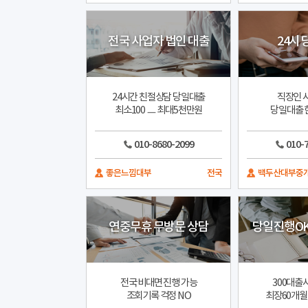
전국 사업자 법인 대출
24시
24시간 친절상담 당일대출
직장인 
최소100 ㅡ 최대5천만원
당일대출 
010-8680-2099
010-
좋은느낌대부
전국
백두산대부중
연중무휴 무방문 상담
당일진행OK
전국 비대면 진행 가능
300대출
조회기록 걱정 NO
최장60개