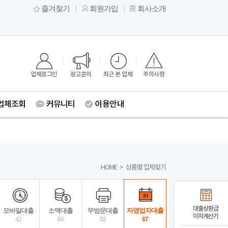
즐겨찾기
회원가입
회사소개
업체로그인
광고문의
최근 본 업체
주의사항
업체조회
커뮤니티
이용안내
HOME
>
상품별 업체찾기
대출상환금
모바일대출
소액대출
무방문대출
자영업자대출
이자계산기
42
84
82
67