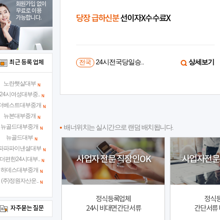
회원가입 없이
무료로 이용
진행
당장 급하신분
선이자X수수료X
가능합니다.
상세보기
24시전국당일승..
상세보기
최근 등록 업체
전국
노란햇살대부
24시여성대부중..
더베스트대부중개
뉴본대부중개
뉴골드대부중개
배너위치는 실시간으로 랜덤 배치됩니다.
뉴골드대부
파파파이낸셜대부
사업자 전문 직장인OK
사업자전문
더편한24시대부..
하데스대부중개
(주)정원자산운..
정식등록업체
정식
24시 비대면 간단서류
간단서류 
자주묻는 질문