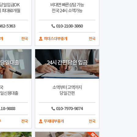
당일입금OK
비대면 빠른상담 가능
 최대60개월
전국 24시 소액가능
662-5363
010-2108-3860
개
전국
하데스대부중개
전국
 당일대출
24시 간편 당인 입금
국
소액부터 고액까지
당일신용대출
당일 간편
118-9888
010-7970-9874
부
전국
무제대부중개
전국