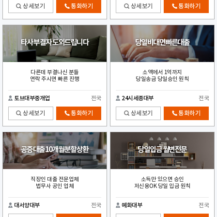
상세보기
통화하기
상세보기
통화하기
타사 부결자 도와드립니다
당일비대면빠른대출
다른데 부결나신 분들
소액에서 1억까지
연락 주시면 빠른 진행
당일송금 당일승인 원칙
토브대부중개업
전국
24시세종대부
전국
상세보기
통화하기
상세보기
통화하기
공증대출10개월분할상환
당일입금 월변전문
직장인 대출 전문업체
소득만 있으면 승인
법무사 공인 업체
저신용OK 당일 입금 원칙
대서양대부
전국
예화대부
전국