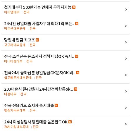
첫거래부터 500만가능 연체자 무직자가능
아이엠대부
전국
24시간 당일대출 사업자우대 최대1억 모든..
백두산대부중개
전국
당일내 입금 최고조
고구려대부중개
전국
전국 소액전문 폰소지자 정책 미납OK 즉시..
머니티켓대부
전국
전국24시 급하신분 당일입금OK문자OK 비..
쉽고빠르게대부중개
전국
200대출시 월4만원대24시간전화한통ok ..
태성대부
전국
전국 신용카드 소지자 즉시대출
햇살가득론대부
전국
24시 여성상담사 당일대출 높은한도OK
24시여성대부중개
전국