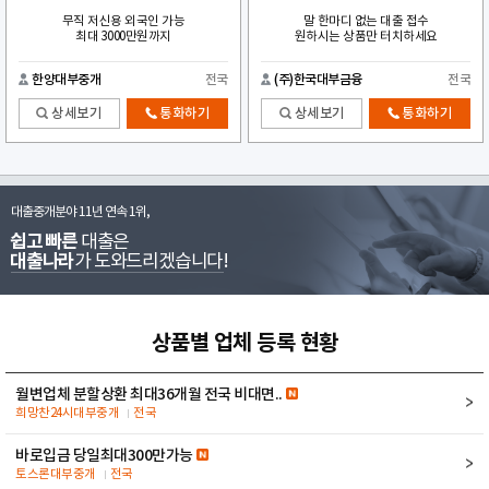
무직 저신용 외국인 가능
말 한마디 없는 대출 접수
최대 3000만원까지
원하시는 상품만 터치하세요
한양대부중개
전국
(주)한국대부금융
전국
상세보기
통화하기
상세보기
통화하기
대출중개분야 11년 연속 1위,
쉽고 빠른
대출은
대출나라
가 도와드리겠습니다!
상품별 업체 등록 현황
월변업체 분할상환 최대36개월 전국 비대면..
희망찬24시대부중개
전국
바로입금 당일최대300만가능
토스론대부중개
전국