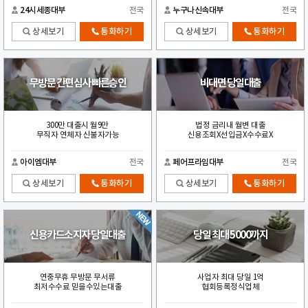
24시세종대부
전국
누구나신속대부
전국
상세보기
통화하기
상세보기
통화하기
무방문 간편심사 빠른승인
비대면 당일대출
300만 대출시 월9만
법정 금리내 월변 대출
무직자 연체자 신불자가능
신용조회X선입금X수수료X
아이엠대부
전국
페어프라임대부
전국
상세보기
통화하기
상세보기
통화하기
신용카드소지자 당일대출
당일 최대 5000까지
연중무휴 무방문 무서류
사업자 최대 당일 1억
최저수수료 믿을수있는대출
협회등록정식업체