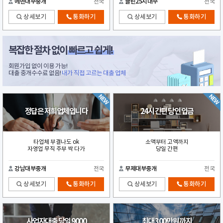
에덴대부중개
전국
클린25시대부
전국
상세보기
통화하기
상세보기
통화하기
복잡한 절차 없이
빠르고 쉽게!
회원가입 없이 이용 가능!
대출 중개수수료 없음!
내가 직접 고르는 대출 업체
정답은 저희업체입니다
24시 간편 당인 입금
타업체 부결나도 ok
소액부터 고액까지
자영업 무직 주부 싹 다가
당일 간편
강남대부중개
전국
무제대부중개
전국
상세보기
통화하기
상세보기
통화하기
사업자대출 당일 9000
최대 300만원 까지