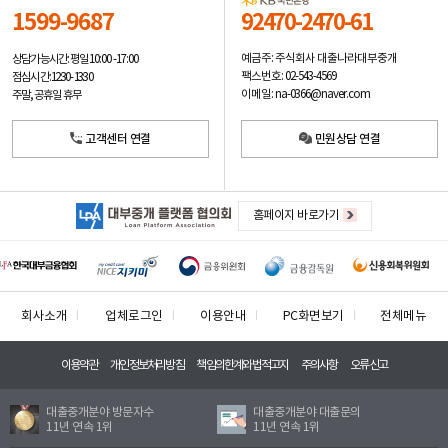
1599-9687
92470-2470-61
예금주: 주식회사 대출나라대부중개
상담가능시간: 평일
10:00 -17:00
팩스번호: 02-543-4569
점심시간: 12:30 - 13:30
이메일: na-0366@naver.com
주말, 공휴일 휴무
고객센터 연결
민원상담 연결
홈페이지 바로가기
회사소개
업체로그인
이용안내
PC화면보기
전체메뉴
이용약관
개인정보처리방침
책임의한계와법적고지
주의사항
오류신고
대출중개분야 방문자수
대출중개분야 대출문의
11년 연속 1위
11년 연속 1위