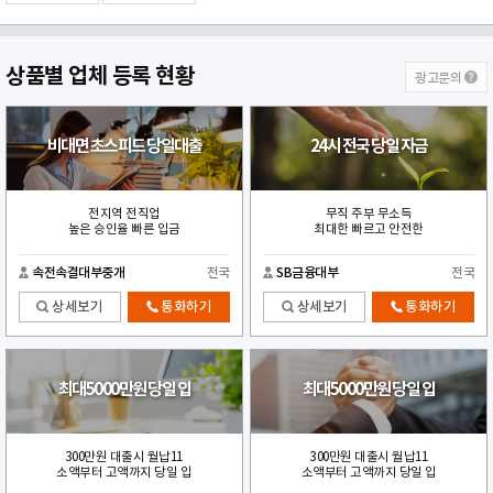
상품별
업체 등록 현황
광고문의
비대면 초스피드 당일대출
24시 전국 당일 자금
전지역 전직업
무직 주부 무소득
높은 승인율 빠른 입금
최대한 빠르고 안전한
속전속결대부중개
전국
SB금융대부
전국
상세보기
통화하기
상세보기
통화하기
최대5000만원 당일 입
최대5000만원 당일 입
300만원 대출시 월납11
300만원 대출시 월납11
소액부터 고액까지 당일 입
소액부터 고액까지 당일 입