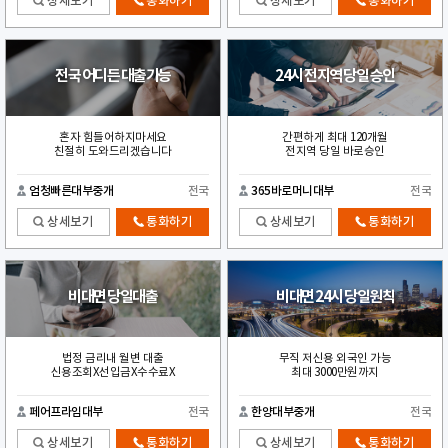
상세보기
통화하기
상세보기
통화하기
전국 어디든 대출가능
24시 전지역 당일 승인
혼자 힘들어하지마세요
간편하게 최대 120개월
친절히 도와드리겠습니다
전지역 당일 바로승인
엄청빠른대부중개
전국
365바로머니대부
전국
상세보기
통화하기
상세보기
통화하기
비대면 당일대출
비대면 24시 당일원칙
법정 금리내 월변 대출
무직 저신용 외국인 가능
신용조회X선입금X수수료X
최대 3000만원까지
페어프라임대부
전국
한양대부중개
전국
상세보기
통화하기
상세보기
통화하기