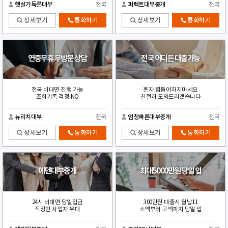
햇살가득론대부
전국
퍼펙트대부중개
전국
상세보기
통화하기
상세보기
통화하기
연중무휴 무방문 상담
전국 어디든 대출가능
전국 비대면 진행 가능
혼자 힘들어하지마세요
조회기록 걱정 NO
친절히 도와드리겠습니다
뉴리치대부
전국
엄청빠른대부중개
전국
상세보기
통화하기
상세보기
통화하기
에덴대부중개
최대5000만원 당일 입
24시 비대면 당일입금
300만원 대출시 월납11
직장인 사업자 우대
소액부터 고액까지 당일 입