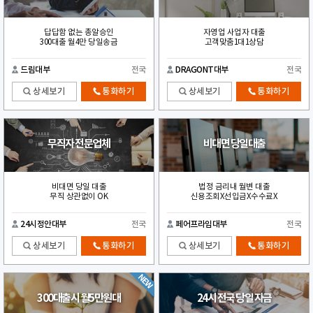
답답함 없는 총알승인
자영업 사업자 대출
300대출 월4만 당일송금
고객맞춤1대1상담
드림대부
전국
DRAGONT대부
전국
상세보기
통화하기
상세보기
통화하기
무직자 전문업체
비대면 당일대출
비대면 당일 대출
법정 금리내 월변 대출
무직 상관없이 OK
신용조회X선입금X수수료X
24시정안대부
전국
페어프라임대부
전국
상세보기
통화하기
상세보기
통화하기
300대출시 월5만원대
24시 전국 당일 자금