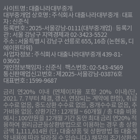
사이트명 : 대출나라대부중개
대부중개업 상호명 : 주식회사 대출나라대부중개
대표
자 : 신준식
등록번호 : 2025-서울강남-0111(대부중개업)
등록기
관 : 서울 강남구 지역경제과 02-3423-5522
주소 : 서울특별시 강남구 선릉로 655, 16층 (논현동, 디
에이원타워)
사업자정보 : 주식회사 대출나라대부중개 439-81-
03602
개인정보책임자 : 신준식
팩스번호: 02-543-4569
통신판매업신고번호 : 제2025-서울강남-03876호
대표번호 : 1599-9687
금리 연20% 이내 (연체이자율 포함 20% 이내)(단,
2021. 7. 7부터 체결, 갱신, 연장되는 계약에 한함), 취급
수수료 없음, 중도상환 수수료 없음, 중개수수료 없음, 추
가비용 없음. 상환기간 : 12개월 ~ 60개월 / 총 대출 비용
예시 : 100만원을 12개월 기간 동안 최대 금리 연20% 적
용하여 원리금균등상환방법으로 이용하는 경우 총 상환
금액 1,111,614원 (단, 대출상품 및 상환방법 등 대출계
약 내용에 따라 달라질 수 있습니다.) 채무의 조기상환수