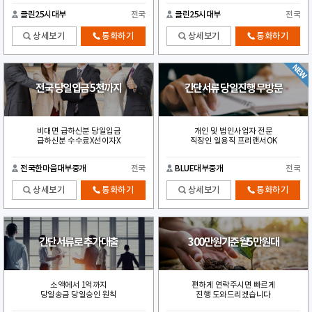
클린25시대부
전국
클린25시대부
전국
상세보기
통화하기
상세보기
통화하기
전국 당일입금 5천까지
간단서류 당일진행 무방문
비대면 급하신분 당일입금
개인 및 법인사업자 전문
급하신분 수수료X선이자X
직장인 일용직 프리랜서OK
전국한마음대부중개
전국
BLUE대부중개
전국
상세보기
통화하기
상세보기
통화하기
간단서류로 추가대출
300만원기준월5만원대
소액에서 1억까지
편하게 연락주시면 빠르게
당일송금 당일승인 원칙
진행 도와드리겠습니다