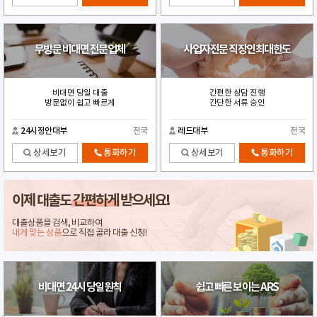
무방문 비대면 전문업체
사업자전문 직장인최대한도
비대면 당일 대출
간편한 상담 진행
방문없이 쉽고 빠르게
간단한 서류 승인
24시정안대부
전국
레드대부
전국
상세보기
통화하기
상세보기
통화하기
이제 대출도
간편하게
받으세요!
대출상품을 검색, 비교하여
내게 맞는 상품
으로 직접 골라 대출 신청!
비대면 24시 당일원칙
쉽고 빠른 보이는 ARS