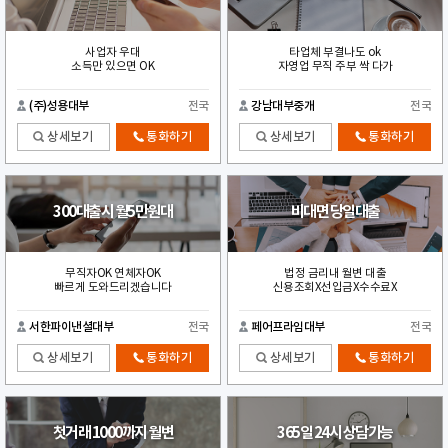
사업자 우대
타업체 부결나도 ok
소득만 있으면 OK
자영업 무직 주부 싹 다가
(주)성용대부
전국
강남대부중개
전국
상세보기
통화하기
상세보기
통화하기
300대출시 월5만원대
비대면 당일대출
무직자OK 연체자OK
법정 금리내 월변 대출
빠르게 도와드리겠습니다
신용조회X선입금X수수료X
서한파이낸셜대부
전국
페어프라임대부
전국
상세보기
통화하기
상세보기
통화하기
첫거래 1000까지 월변
365일 24시 상담가능