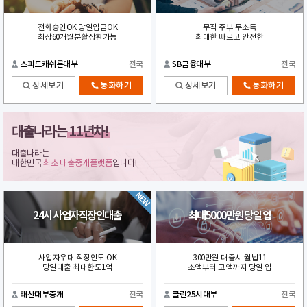
전화승인OK 당일입금OK
무직 주부 무소득
최장60개월분활상환가능
최대한 빠르고 안전한
스피드캐쉬론대부
전국
SB금융대부
전국
상세보기
통화하기
상세보기
통화하기
대출나라는
11년차!
대출나라는
대한민국
최초 대출중개플랫폼
입니다!
24시 사업자직장인대출
최대5000만원 당일 입
사업자우대 직장인도 OK
300만원 대출시 월납11
당일대출 최대한도1억
소액부터 고액까지 당일 입
태산대부중개
전국
클린25시대부
전국