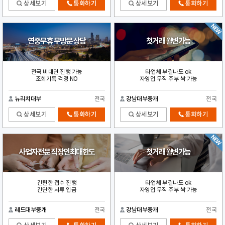
상세보기
통화하기
상세보기
통화하기
연중무휴 무방문 상담
첫거래 월변가능
전국 비대면 진행 가능
타업체 부결나도 ok
조회기록 걱정 NO
자영업 무직 주부 싹 가능
뉴리치대부
전국
강남대부중개
전국
상세보기
통화하기
상세보기
통화하기
사업자전문 직장인최대한도
첫거래 월변가능
간편한 접수 진행
타업체 부결나도 ok
간단한 서류 입금
자영업 무직 주부 싹 가능
레드대부중개
전국
강남대부중개
전국