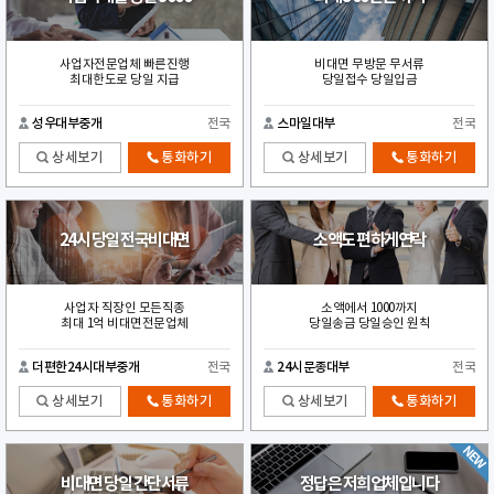
사업자전문업체 빠른진행
비대면 무방문 무서류
최대한도로 당일 지급
당일접수 당일입금
성우대부중개
전국
스마일대부
전국
상세보기
통화하기
상세보기
통화하기
24시 당일 전국비대면
소액도 편하게연락
사업자 직장인 모든직종
소액에서 1000까지
최대 1억 비대면전문업체
당일송금 당일승인 원칙
더편한24시대부중개
전국
24시문종대부
전국
상세보기
통화하기
상세보기
통화하기
비대면 당일 간단서류
정답은 저희업체입니다