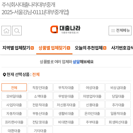
주식회사대출나라대부중개
2025-서울강남-0111(대부중개업)
전체메뉴
지역별 업체찾기
상품별 업체찾기
오늘의 추천업체
사기번호검
상품별로 여러 업체와
상담
해보세요
현재 선택상품 :
전체
전체
직장인대출
무직자대출
여성대출
비상금대출
모바일대출
소액대출
무방문대출
자영업자대출
당일대출
사업자대출
전문직대출
저신용자대출
신용대출
추가대출
자동차대출
부동산대출
생활비대출
온라인대출
일용직대출
프리랜서대출
전당포대출
비대면대출
주부대출
회생파산대출
대환대출
기타대출