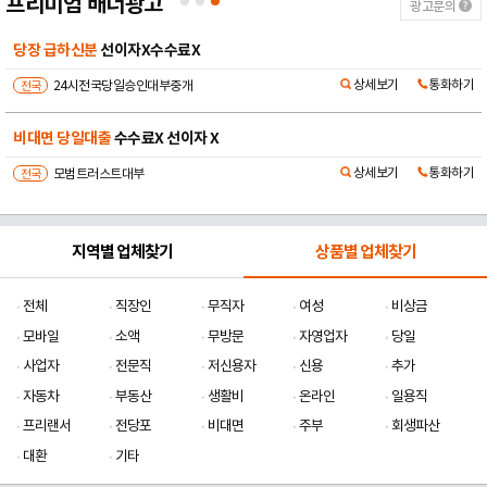
프리미엄 배너광고
광고문의
당장 급하신분
선이자X수수료X
상세보기
통화하기
전국
24시전국당일승인대부중개
비대면 당일대출
수수료X 선이자 X
상세보기
통화하기
전국
모범트러스트대부
지역별 업체찾기
상품별 업체찾기
전체
직장인
무직자
여성
비상금
모바일
소액
무방문
자영업자
당일
사업자
전문직
저신용자
신용
추가
자동차
부동산
생활비
온라인
일용직
프리랜서
전당포
비대면
주부
회생파산
대환
기타