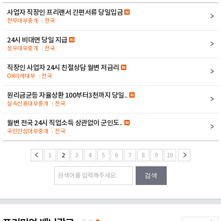
사업자 직장인 프리랜서 간편서류 당일입금
현무대부중개
전국
24시 비대면 당일 지급
성우대부중개
전국
직장인 사업자 24시 친절상담 월변 저금리
OK미래대부
전국
원리금균등 자율상환 100부터3천까지 당일..
실속신용대부중개
전국
월변 전국 24시 직업소득 상관없이 군인도..
국민안심대부중개
전국
1
2
3
4
5
6
7
8
9
10
검색